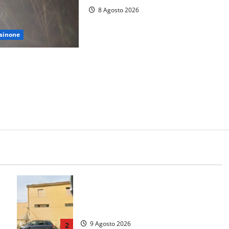
8 Agosto 2026
sinone
si perdono durante la
ontagne di Sora.
ccato, soccorsi da
Morte della 23enne Benedetta all’ex
consorzio agrario, fatale il “festino”
del compleanno
9 Agosto 2026
2