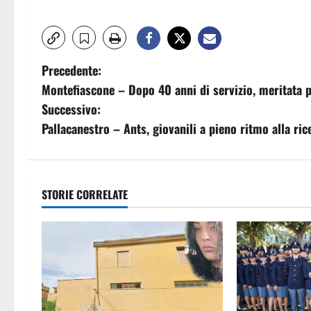
N
Precedente:
Montefiascone – Dopo 40 anni di servizio, meritata p
a
Successivo:
v
Pallacanestro – Ants, giovanili a pieno ritmo alla ri
i
g
STORIE CORRELATE
a
z
i
o