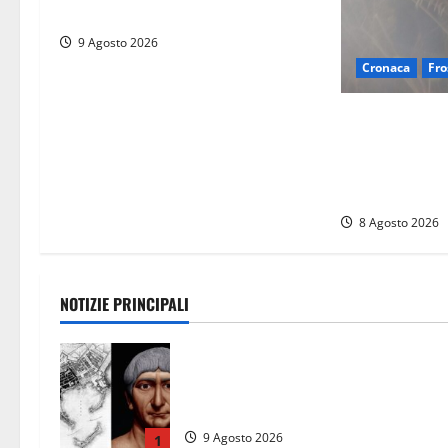
muore schiacciato dal trattore
9 Agosto 2026
Cronaca
Fro
Escursionisti 
bufera nelle m
Elicottero blo
terra
8 Agosto 2026
NOTIZIE PRINCIPALI
Tra l’8 e il 9 agosto del 117 moriva
Traiano. Civitavecchia, la sua città,
non l’ha ricordato
9 Agosto 2026
1