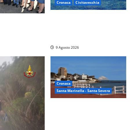
Cronaca
Civitavecchia
Istituto Santa Cecilia, stop agli
i della Polizia
infermieri di notte: la
mila euro in
preoccupazione di famiglie e
pazienti
9 Agosto 2026
Cronaca
Santa Marinella - Santa Severa
Furti delle chiavi di casa nelle auto,
l’allarme arriva anche a Santa
Marinella: “Grazie al libretto i ladri
trovano l’indirizzo”