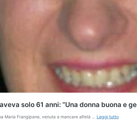
aveva solo 61 anni: “Una donna buona e g
Viterbo
na Maria Frangipane, venuta a mancare all’età …
Leggi tutto
piange
Anna
Maria