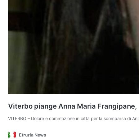
Viterbo piange Anna Maria Frangipane, 
VITERBO – Dolore e commozione in città per la scomparsa di An
Etruria News