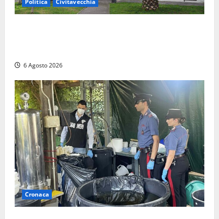
Politica
Civitavecchia
Civitavecchia – Fratelli d’Italia sulle Terme Imperiali:
“Piendibene e Cangani spieghino perché stanno
bloccando un’occasione storica”
6 Agosto 2026
Cronaca