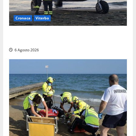
Cronaca
Viterbo
Imbarcazione si capovolge al Lago di Bolsena,
quattro persone messe in salvo dai vigili del fuoco
6 Agosto 2026