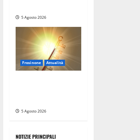
Viterbo, una vincita al
Poggino
5 Agosto 2026
Frosinone
Attualità
Frosinone ‘brucia’ da un
mese: è record di afa e notti
tropicali. E i temporali
fanno danni
5 Agosto 2026
NOTIZIE PRINCIPALI