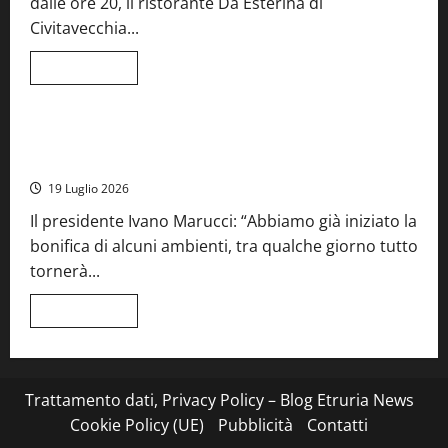
dalle ore 20, il ristorante Da Esterina di
record
per
Civitavecchia...
la
66ª
edizione
Leggi
Leggi tutto
di
Cronaca
Food News
Viterbo
più
su
Stecca
x
Montefiascone – I NAS dei carabinieri chiudono la Cantina
Esterina:
Sociale: gravi carenze igieniche
una
serata
19 Luglio 2026
a
quattro
Il presidente Ivano Marucci: “Abbiamo già iniziato la
mani
tra
bonifica di alcuni ambienti, tra qualche giorno tutto
Roma
e
tornerà...
il
mare
di
Leggi
Leggi tutto
Civitavecchia
di
più
su
Montefiascone
–
I
Trattamento dati, Privacy Policy – Blog Etruria News
NAS
dei
Cookie Policy (UE)
Pubblicità
Contatti
carabinieri