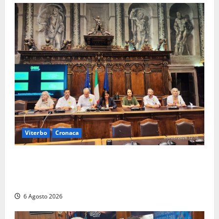
Viterbo
Cronaca
Viterbo – Ombre Festival chiude con successo e
pensa al futuro: “Ora progetto pilota per una Fiera
del Libro nella Tuscia”
6 Agosto 2026