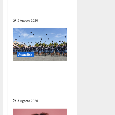
Viterbo – Pubblici esercizi
aperti a Ferragosto, il
comune predispone elenco
5 Agosto 2026
Attualità
Giuramento per il 233esimo
corso allievi agenti della
Polizia di Stato, tra loro
anche Mattia Salvati di
Montalto di Castro
5 Agosto 2026