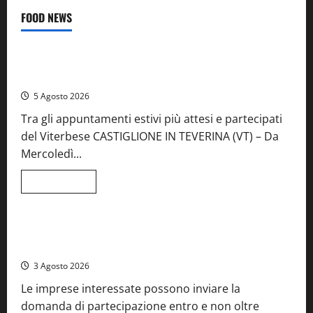
FOOD NEWS
Food News
Viterbo
A Castiglione in Teverina la 41esima festa del Vino: cantine
aperte, musica e spettacolo
5 Agosto 2026
Tra gli appuntamenti estivi più attesi e partecipati
del Viterbese CASTIGLIONE IN TEVERINA (VT) – Da
Mercoledì...
Leggi
Leggi tutto
di
Food News
più
su
A
Castiglione
Birre Preziose, aperte le iscrizioni al Concorso regionale
in
del Lazio
Teverina
la
3 Agosto 2026
41esima
festa
Le imprese interessate possono inviare la
del
Vino:
domanda di partecipazione entro e non oltre
cantine