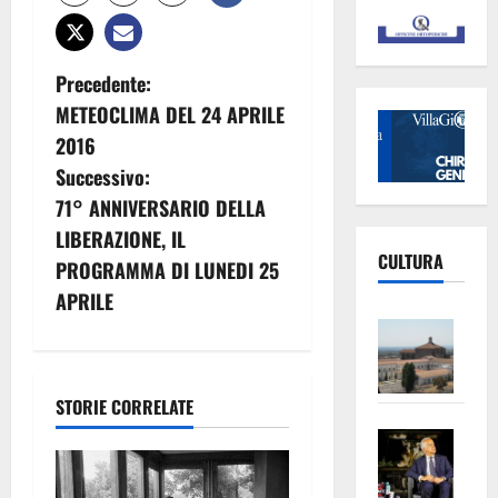
N
Precedente:
METEOCLIMA DEL 24 APRILE
a
2016
v
Successivo:
71° ANNIVERSARIO DELLA
i
LIBERAZIONE, IL
CULTURA
g
PROGRAMMA DI LUNEDI 25
APRILE
a
Vite
–
z
L’Un
i
STORIE CORRELATE
ampl
Saba
la
o
–
No
Pian
Tax