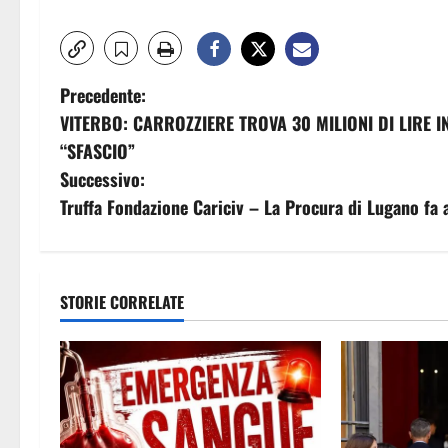
N
Precedente:
VITERBO: CARROZZIERE TROVA 30 MILIONI DI LIRE 
a
“SFASCIO”
v
Successivo:
Truffa Fondazione Cariciv – La Procura di Lugano fa 
i
g
a
STORIE CORRELATE
z
i
o