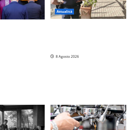
Attualità
Sant’Agostino, la beffa de “La
 a Luigi Cavallari:
Scogliera”: il Comune autorizza il
ago di Vico ai 37
chiosco due giorni dopo i sigilli,
che
ma lo stabilimento resta bloccato
8 Agosto 2026