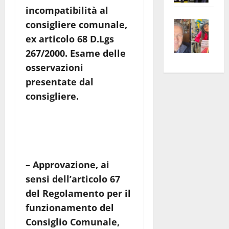
apre
incompatibilità al
Area
Vite
la
sogl
consigliere comunale,
–
rass
Isee
ex articolo 68 D.Lgs
A
atte
a
267/2000. Esame delle
Omb
anc
26mi
osservazioni
Fest
Cont
euro
presentate dal
Fron
Vald
per
consigliere.
e
e
l’an
Gabb
Zang
acca
vis
202
a
vis
– Approvazione, ai
sensi dell’articolo 67
del Regolamento per il
funzionamento del
Consiglio Comunale,