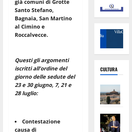
già comuni di
Grotte
Santo Stefano,
Bagnaia, San Martino
al Cimino e
Roccalvecce
.
Questi gli argomenti
iscritti all’ordine del
CULTURA
giorno delle sedute del
23 e 30 giugno, 7, 21 e
Vite
28 luglio:
–
L’Un
ampl
Saba
la
Contestazione
–
No
causa di
Pian
Tax