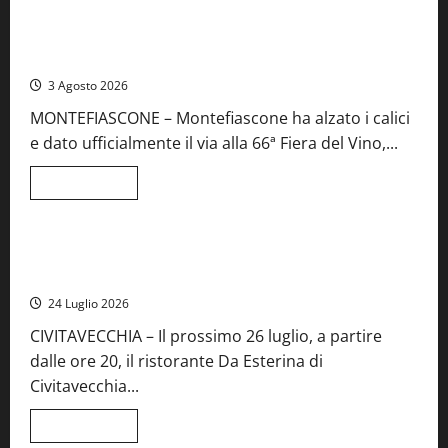
su
Birre
Preziose,
Montefiascone brinda alla sua Fiera del Vino: inaugurazione
aperte
da record per la 66ª edizione
le
iscrizioni
3 Agosto 2026
al
Concorso
MONTEFIASCONE – Montefiascone ha alzato i calici
regionale
del
e dato ufficialmente il via alla 66ª Fiera del Vino,...
Lazio
Leggi
Leggi tutto
di
Food News
più
su
Montefiascone
brinda
Stecca x Esterina: una serata a quattro mani tra Roma e il
alla
mare di Civitavecchia
sua
Fiera
24 Luglio 2026
del
Vino:
CIVITAVECCHIA – Il prossimo 26 luglio, a partire
inaugurazione
da
dalle ore 20, il ristorante Da Esterina di
record
per
Civitavecchia...
la
66ª
edizione
Leggi
Leggi tutto
di
Cronaca
Food News
Viterbo