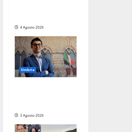
Gaucci is back: il Perugia
torna di famiglia, e il primo
atto è già un caso
4 Agosto 2026
Umbria
Umbria – Baglioni (Lega):
“A Città di Castello aumenta
la TARI mentre a Umbertide
diminuisce”
3 Agosto 2026