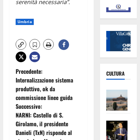
serenità necessaria”.
Umbria
N
Precedente:
CULTURA
Internalizzazione sistema
a
produttivo, ok da
Vite
v
commissione linee guida
–
Successivo:
L’Un
i
NARNI: Castello di S.
ampl
g
Saba
la
Girolamo, il presidente
–
No
Danieli (TxN) risponde al
a
Pian
Tax