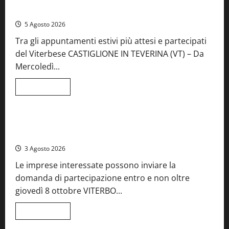
aperte, musica e spettacolo
5 Agosto 2026
Tra gli appuntamenti estivi più attesi e partecipati
del Viterbese CASTIGLIONE IN TEVERINA (VT) – Da
Mercoledì...
Leggi
Leggi tutto
di
Food News
più
su
A
Castiglione
Birre Preziose, aperte le iscrizioni al Concorso regionale
in
del Lazio
Teverina
la
3 Agosto 2026
41esima
festa
Le imprese interessate possono inviare la
del
Vino:
domanda di partecipazione entro e non oltre
cantine
aperte,
giovedì 8 ottobre VITERBO...
musica
e
spettacolo
Leggi
Leggi tutto
di
Viterbo
Food News
più