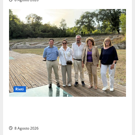
Rieti
Monteleone Sabino (Ri), l’assessore Rinaldi al
“Trebula Muteasca”: «Fare sistema per valorizzare il
sito archeologico»
8 Agosto 2026