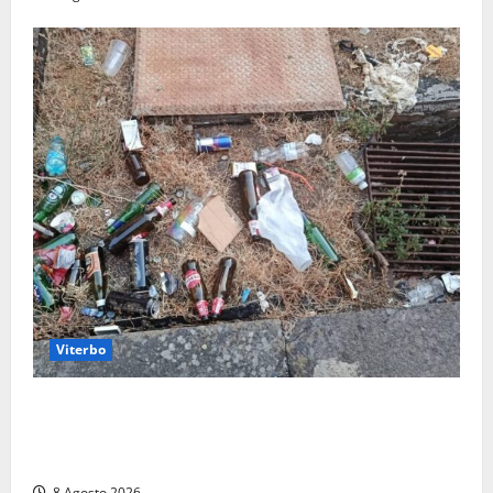
Viterbo
La denuncia di un commerciante: «Al Sacrario tra
degrado e paura, i miei figli rischiano di perdere
tutto»
8 Agosto 2026