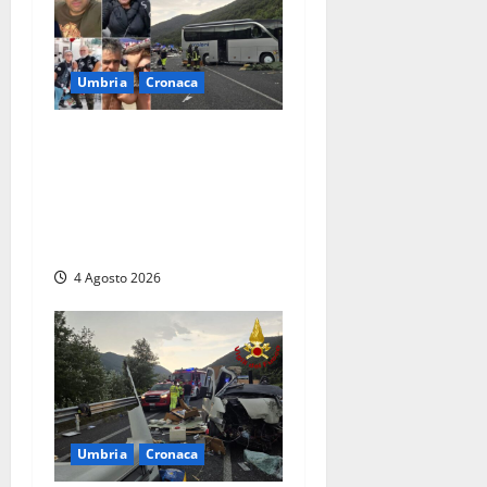
Umbria
Cronaca
Strage sulla Rieti-Terni, il
bilancio si aggrava ancora:
sette morti e oltre 30 feriti.
Una vittima è deceduta in
ospedale
4 Agosto 2026
Umbria
Cronaca