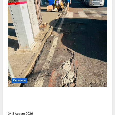
Cronaca
A Tarquinia Lido un Ferragosto tra immondizia, pista
ciclabile “da motocross” e proteste: “Il sindaco
pensa solo a fare cassa” (FOTO)
8 Agosto 2026