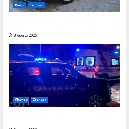
Roma
Cronaca
Sorpresi con cocaina e hashish: due denunciati a Tor
Sapienza
8 Agosto 2026
Viterbo
Cronaca
Entra armato nel bar a San Martino e minaccia il
proprietario: arrivano i carabinieri