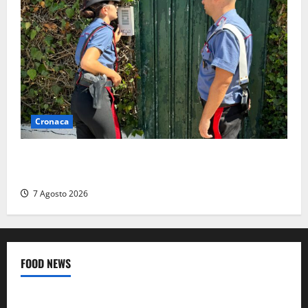
Cronaca
Aggredisce il padre con un coltello perché non gli dà
i soldi, arrestato a Fregene ragazzo di 26 anni
7 Agosto 2026
FOOD NEWS
Food News
Viterbo
A Castiglione in Teverina la 41esima festa del Vino: cantine