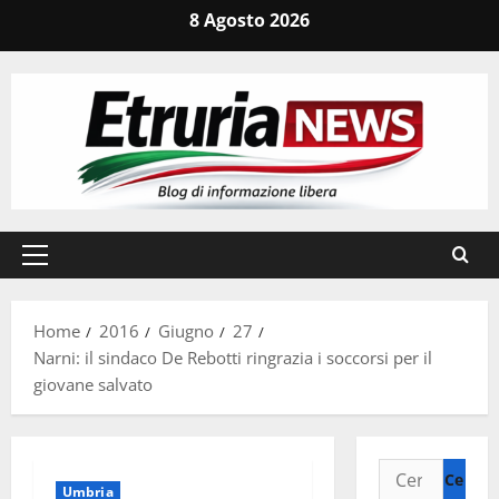
Vai
8 Agosto 2026
al
contenuto
Menu
principale
Home
2016
Giugno
27
Narni: il sindaco De Rebotti ringrazia i soccorsi per il
giovane salvato
Ricerca
Umbria