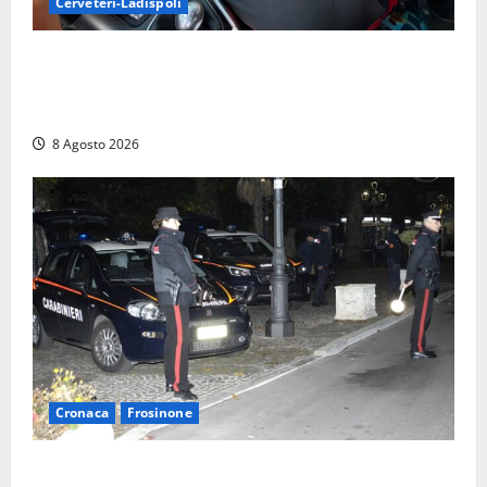
Cerveteri-Ladispoli
Da Cerveteri al mercato Trionfale, la droga viaggiava
con la frutta: 80mila euro sottovuoto e quasi tre
chili di hashish
8 Agosto 2026
Cronaca
Frosinone
Coppia sorpresa con la droga in casa a Fiuggi: