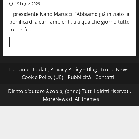
serata
19 Luglio 2026
a
quattro
Il presidente Ivano Marucci: “Abbiamo già iniziato la
mani
tra
bonifica di alcuni ambienti, tra qualche giorno tutto
Roma
e
tornerà...
il
mare
di
Leggi
Leggi tutto
Civitavecchia
di
più
su
Montefiascone
–
I
Trattamento dati, Privacy Policy – Blog Etruria News
NAS
dei
Cookie Policy (UE)
Pubblicità
Contatti
carabinieri
chiudono
la
Diritto d'autore &copia; {anno} Tutti i diritti riservati.
Cantina
Sociale:
|
MoreNews
di AF themes.
gravi
carenze
igieniche