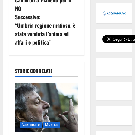
v
NO
i
Successivo:
g
“Umbria regione mafiosa, è
stata venduta l’anima ad
a
affari e politica”
z
i
STORIE CORRELATE
o
n
e
a
r
Nazionale
Musica