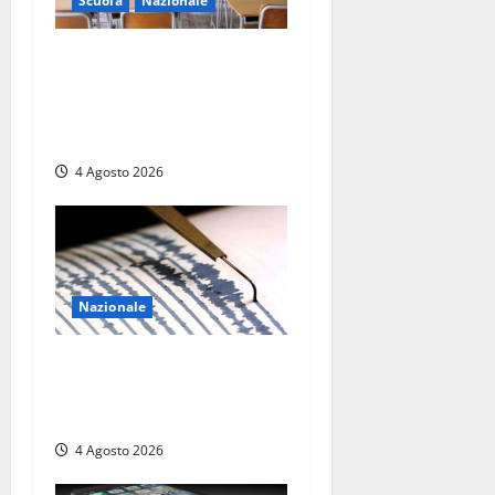
Scuola
Nazionale
Scuola, Valditara rilancia il
tetto del 30%: «Basta
classi-ghetto», stretta sugli
studenti stranieri
4 Agosto 2026
Nazionale
Terremoto in Toscana, paura
a Pisa: turisti fatti scendere
dalla Torre pendente
4 Agosto 2026