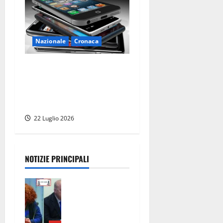
Nazionale
Cronaca
Social vietati ai minori di 15
anni, la Francia fa da
apripista e approva la legge:
ecco cosa cambia
22 Luglio 2026
NOTIZIE PRINCIPALI
Civitavecchi
a – Fosso
Crepacuore,
la Regione