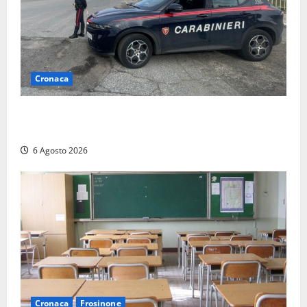
Cronaca
Tarquinia – Inseguimento sulla Tuscanese: 25enne
senza patente fermato dopo la fuga in auto
6 Agosto 2026
Cronaca
Frosinone