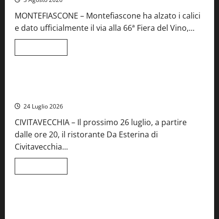
al
Concorso
MONTEFIASCONE – Montefiascone ha alzato i calici
regionale
del
e dato ufficialmente il via alla 66ª Fiera del Vino,...
Lazio
Leggi
Leggi tutto
di
Food News
più
su
Montefiascone
brinda
Stecca x Esterina: una serata a quattro mani tra Roma e il
alla
mare di Civitavecchia
sua
Fiera
24 Luglio 2026
del
Vino:
CIVITAVECCHIA – Il prossimo 26 luglio, a partire
inaugurazione
da
dalle ore 20, il ristorante Da Esterina di
record
per
Civitavecchia...
la
66ª
edizione
Leggi
Leggi tutto
di
Cronaca
Food News
Viterbo
più
su
Stecca
x
Montefiascone – I NAS dei carabinieri chiudono la Cantina
Esterina:
Sociale: gravi carenze igieniche
una