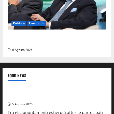
Politica
Frosinone
Frosinone – TAV e nuovo aeroporto: la ‘ricetta’ di
Quadrini per il rilancio della Ciociaria
6 Agosto 2026
FOOD NEWS
Food News
Viterbo
A Castiglione in Teverina la 41esima festa del Vino: cantine
aperte, musica e spettacolo
5 Agosto 2026
Tra gli appuntamenti estivi più attesi e partecipati