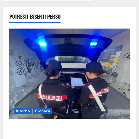
ritrovata
sana e salva
POTRESTI ESSERTI PERSO
5 Agosto
2026
Viterbo
Cronaca
Controlli dei carabinieri nel Viterbese: cinque
persone segnalate per droga, ritirate alcune patenti