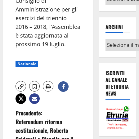
Consiglio di
argomenti
Amministrazione per gli
esercizi del triennio
2016 – 2018, l’Assemblea
ARCHIVI
è stata aggiornata al
Archivi
prossimo 19 luglio.
Nazionale
ISCRIVITI
AL CANALE
DI ETRURIA
NEWS
N
Precedente:
Referendum riforma
a
costituzionale, Roberto
Calderoli a Pianello per il