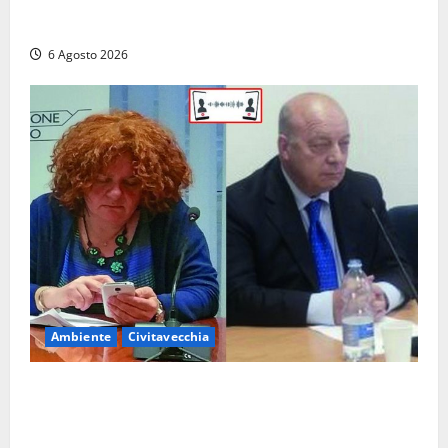
Verbania – Lite degenera: 55enne accoltellato, è
ricoverato in ospedale
6 Agosto 2026
Ambiente
Civitavecchia
Civitavecchia – Fosso Crepacuore, la Regione Lazio
chiude la Conferenza di Servizi: sì al rinnovo
dell’Autorizzazione Integrata Ambientale