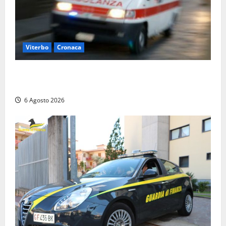
Viterbo
Cronaca
Viterbo, cade dal camion della raccolta rifiuti:
operatore trasportato in ospedale
6 Agosto 2026