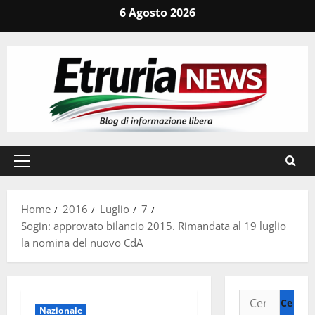
Vai
6 Agosto 2026
al
contenuto
Menu
principale
Home
2016
Luglio
7
Sogin: approvato bilancio 2015. Rimandata al 19 luglio
la nomina del nuovo CdA
Ricerca
Nazionale