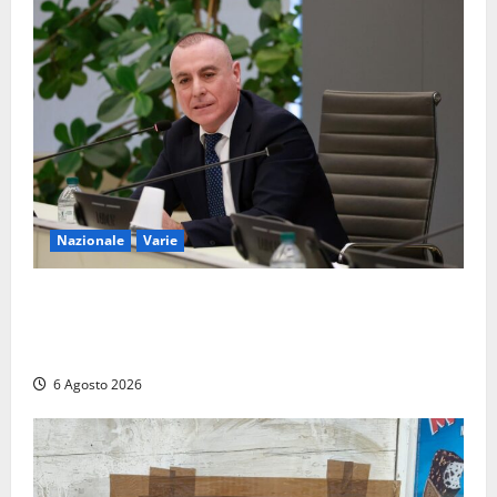
Nazionale
Varie
Nucleare: il Parlamento amplia il perimetro delle
attività di Sogin. Dopo il reattore RTS-1 del Cisam
anche il covertitore Euracos di Pavia
6 Agosto 2026