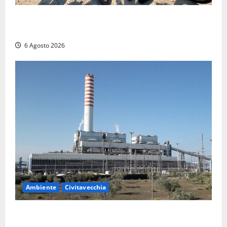
Montalto di Castro – I Carabinieri pattugliano il
lungomare in e-bike: al via il nuovo servizio estivo
6 Agosto 2026
Ambiente
Civitavecchia
Civitavecchia – Tvn, il Comitato “Salviamo il Bosco”:
“Bene la fine del carbone, ma il bosco va tutelato”