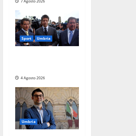
7 Agosto 2026
Sport
Umbria
Gaucci is back: il Perugia
torna di famiglia, e il primo
atto è già un caso
4 Agosto 2026
Umbria