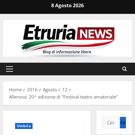
Vai
8 Agosto 2026
al
contenuto
Menu
principale
Home
2016
Agosto
12
Allerona: 20^ edizione di “Festival teatro amatoriale”
Ricerca
Umbria
per: