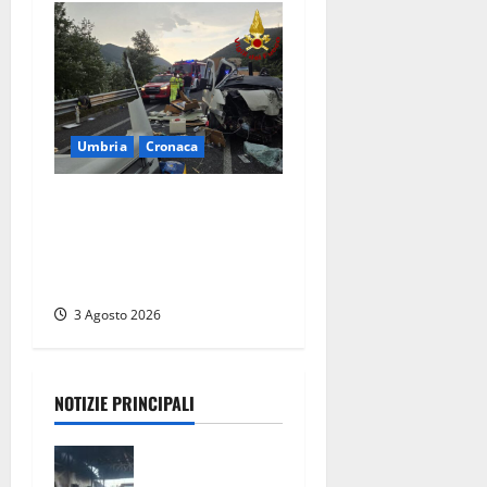
Umbria
Cronaca
Tragedia sulla Rieti-Terni,
sei morti e 34 i feriti.
Proietti: «Uno scenario di
guerra»
3 Agosto 2026
NOTIZIE PRINCIPALI
Strage di
bestiame in