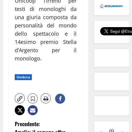
Unicoop Tirreno per
testi di monologhi da
una giuria composta da
personalità del mondo
dello spettacolo e il
14esimo premio Stella
d’Argento per il
monologo.
Umbria
N
Precedente:
Amelia: il comune offre