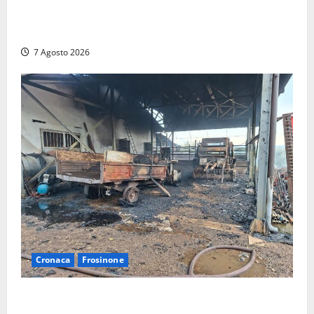
SOGIN, SODDISFAZIONE PER LA DELIBERA ARERA
CHE RIPRISTINA GLI ACCONTI SOSPESI
7 Agosto 2026
Cronaca
Frosinone
Strage di bestiame in un devastante incendio in
un’azienda agricola a Castrocielo: distrutti la