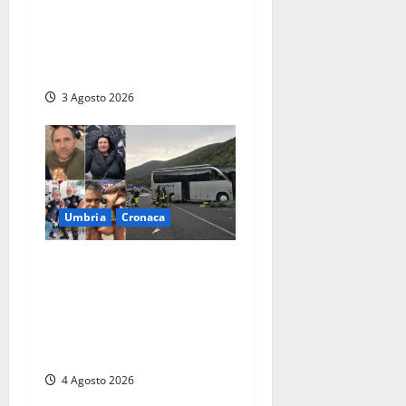
Umbria – Baglioni (Lega):
“A Città di Castello aumenta
la TARI mentre a Umbertide
diminuisce”
3 Agosto 2026
Umbria
Cronaca
Strage sulla Rieti-Terni, il
bilancio si aggrava ancora:
sette morti e oltre 30 feriti.
Una vittima è deceduta in
ospedale
4 Agosto 2026