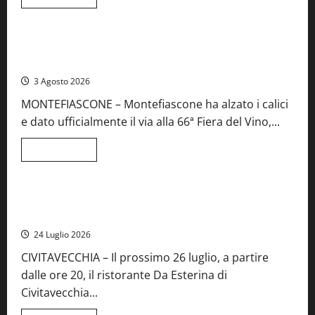
di
Viterbo
Food News
più
su
Birre
Preziose,
Montefiascone brinda alla sua Fiera del Vino: inaugurazione
aperte
da record per la 66ª edizione
le
iscrizioni
3 Agosto 2026
al
Concorso
MONTEFIASCONE – Montefiascone ha alzato i calici
regionale
del
e dato ufficialmente il via alla 66ª Fiera del Vino,...
Lazio
Leggi
Leggi tutto
di
Food News
più
su
Montefiascone
brinda
Stecca x Esterina: una serata a quattro mani tra Roma e il
alla
mare di Civitavecchia
sua
Fiera
24 Luglio 2026
del
Vino:
CIVITAVECCHIA – Il prossimo 26 luglio, a partire
inaugurazione
da
dalle ore 20, il ristorante Da Esterina di
record
per
Civitavecchia...
la
66ª