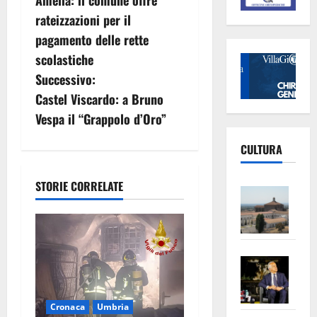
a
rateizzazioni per il
v
pagamento delle rette
scolastiche
i
Successivo:
g
Castel Viscardo: a Bruno
Vespa il “Grappolo d’Oro”
a
CULTURA
z
i
STORIE CORRELATE
Vite
–
o
L’Un
ampl
n
Saba
la
e
–
No
Pian
Tax
a
Cronaca
Umbria
apre
Area