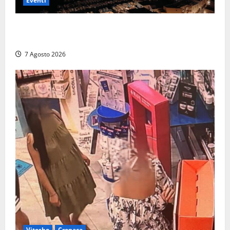
Eventi
Capri si racconta di notte con 500 droni: apre la
serata Antonello Venditti
7 Agosto 2026
Viterbo
Cronaca