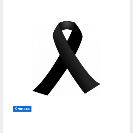
Cronaca
Lutto a Viterbo: è morto Massimo Maggini, una vita
tra politica e giornalismo