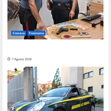
Cronaca
Frosinone
Assalto armato al Conad di Ceccano: lo schianto in
camper e l’arresto lampo a Frosinone
7 Agosto 2026