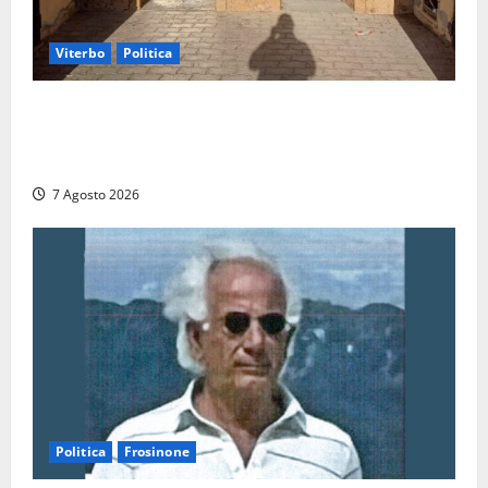
Viterbo
Politica
Ascensori chiusi durante la Fiera del Vino a
Montefiascone: volano stracci tra Manzi, Paolini e De
Santis “in diretta” social
7 Agosto 2026
Politica
Frosinone