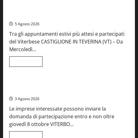
A Castiglione in Teverina la 41esima festa del Vino: cantine
aperte, musica e spettacolo
5 Agosto 2026
Tra gli appuntamenti estivi più attesi e partecipati
del Viterbese CASTIGLIONE IN TEVERINA (VT) – Da
Mercoledì...
Leggi
Leggi tutto
di
Food News
più
su
A
Castiglione
Birre Preziose, aperte le iscrizioni al Concorso regionale
in
del Lazio
Teverina
la
3 Agosto 2026
41esima
festa
Le imprese interessate possono inviare la
del
Vino:
domanda di partecipazione entro e non oltre
cantine
aperte,
giovedì 8 ottobre VITERBO...
musica
e
spettacolo
Leggi
Leggi tutto