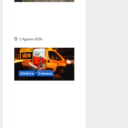
Orvieto – Auto distrutta
nello schianto, due ragazze
vive per miracolo ma una è
in codice rosso
2 Agosto 2026
Umbria
Cronaca
Tragedia in un albergo di
Perugia: morto un
musicista e una donna
gravissima, ipotesi
intossicazione da
monossido