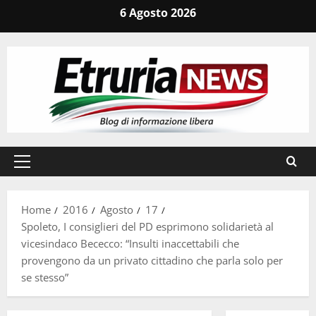
Vai
6 Agosto 2026
al
contenuto
Menu
principale
Home
2016
Agosto
17
Spoleto, I consiglieri del PD esprimono solidarietà al
vicesindaco Bececco: “Insulti inaccettabili che
provengono da un privato cittadino che parla solo per
se stesso”