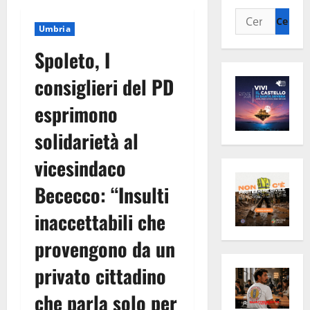
Ricerca
Umbria
per:
Spoleto, I
consiglieri del PD
esprimono
solidarietà al
vicesindaco
Bececco: “Insulti
inaccettabili che
provengono da un
privato cittadino
che parla solo per