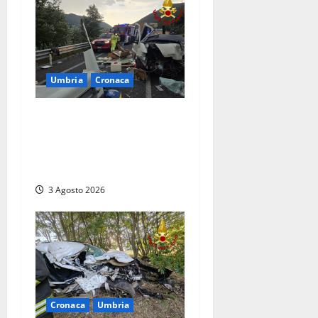
Umbria
Cronaca
Tragedia sulla Rieti-Terni,
sei morti e 34 i feriti.
Proietti: «Uno scenario di
guerra»
3 Agosto 2026
Cronaca
Umbria