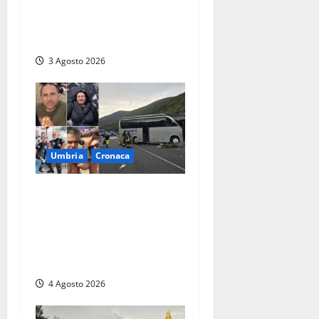
“A Città di Castello aumenta
la TARI mentre a Umbertide
diminuisce”
3 Agosto 2026
Umbria
Cronaca
Strage sulla Rieti-Terni, il
bilancio si aggrava ancora:
sette morti e oltre 30 feriti.
Una vittima è deceduta in
ospedale
4 Agosto 2026