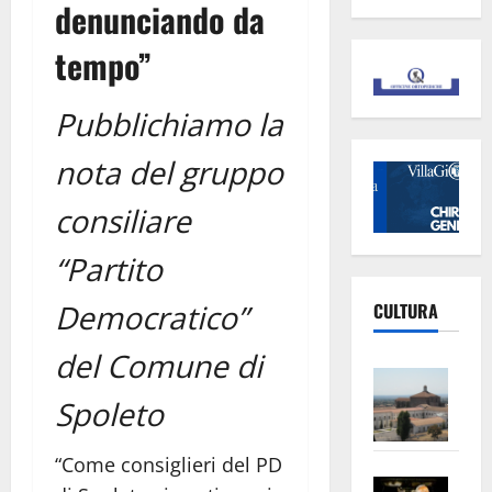
denunciando da
tempo”
Pubblichiamo la
nota del gruppo
consiliare
“Partito
Democratico”
CULTURA
del Comune di
Vite
–
Spoleto
L’Un
ampl
“Come consiglieri del PD
Saba
la