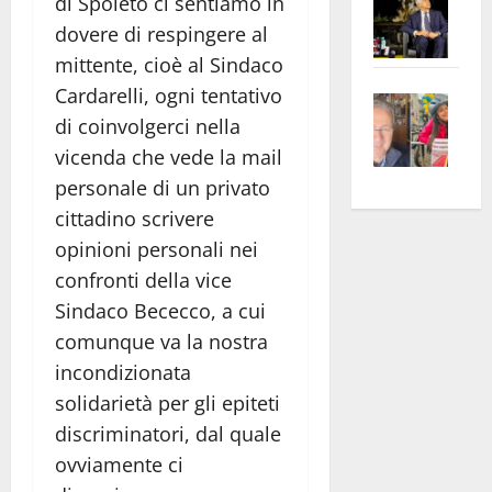
di Spoleto ci sentiamo in
–
No
dovere di respingere al
Pian
Tax
mittente, cioè al Sindaco
apre
Area
Cardarelli, ogni tentativo
Vite
la
sogl
di coinvolgerci nella
–
rass
Isee
A
atte
vicenda che vede la mail
a
Omb
anc
26mi
personale di un privato
Fest
Cont
euro
cittadino scrivere
Fron
Vald
per
opinioni personali nei
e
e
l’an
confronti della vice
Gabb
Zang
acca
Sindaco Bececco, a cui
vis
202
comunque va la nostra
a
incondizionata
vis
solidarietà per gli epiteti
discriminatori, dal quale
ovviamente ci