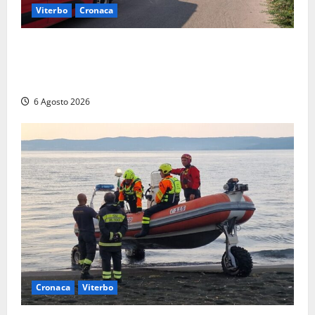
Viterbo
Cronaca
Viterbo, paura in via Murialdo: anziano minaccia di
lanciarsi dal settimo piano, salvato dai soccorritori
(FOTO)
6 Agosto 2026
Cronaca
Viterbo