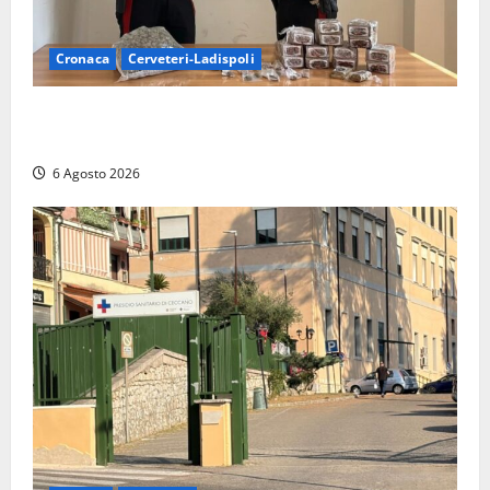
Cronaca
Cerveteri-Ladispoli
Blitz dei Carabinieri a Ladispoli: in una casa trovati
7 kg di hashish e una donna chiusa a chiave
6 Agosto 2026