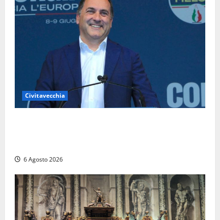
Civitavecchia
Civitavecchia – Fosso Crepacuore, Grasso (FdI): “Il
Comune sapeva del parere favorevole al rinnovo
dell’AIA e non ha informato il Consiglio”
6 Agosto 2026