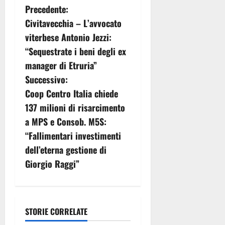
N
Precedente:
Civitavecchia – L’avvocato
a
viterbese Antonio Jezzi:
v
“Sequestrate i beni degli ex
manager di Etruria”
i
Successivo:
g
Coop Centro Italia chiede
137 milioni di risarcimento
a
a MPS e Consob. M5S:
z
“Fallimentari investimenti
dell’eterna gestione di
i
Giorgio Raggi”
o
n
STORIE CORRELATE
e