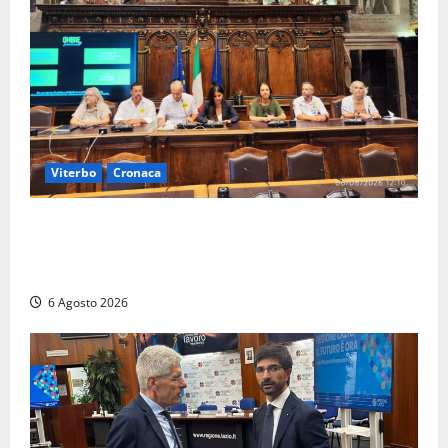
Viterbo
Cronaca
Viterbo – Ombre Festival chiude con successo e
pensa al futuro: “Ora progetto pilota per una Fiera
del Libro nella Tuscia”
6 Agosto 2026