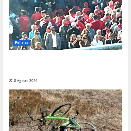
Politica
“Cgil volta le spalle a La Russa e Sberna” a
Marcinelle, Meloni: “Gesto vergognoso”. Landini
replica: “Falso”
8 Agosto 2026