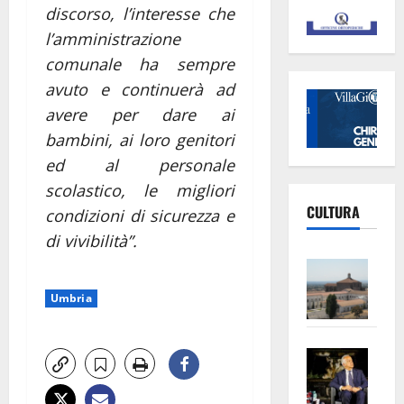
discorso, l’interesse che
l’amministrazione
comunale ha sempre
avuto e continuerà ad
avere per dare ai
bambini, ai loro genitori
ed al personale
scolastico, le migliori
CULTURA
condizioni di sicurezza e
di vivibilità”.
Vite
–
Umbria
L’Un
ampl
Saba
la
–
No
Pian
Tax