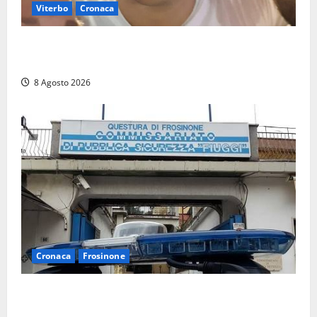
Viterbo
Cronaca
Brutto incidente stradale per Alessio Fiorillo:
Viterbo si stringe al suo “ciuffo”
8 Agosto 2026
Cronaca
Frosinone
Auto sospetta fermata a Fiuggi: la polizia trova un
coltello, cocaina e hashish. Quattro nei guai