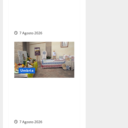
Panico nella notte ad
Amelia: appartamento
devastato dalle fiamme nel
cuore del centro storico
7 Agosto 2026
Umbria
Rivotorto, presentata la 37ª
Rassegna Antichi Sapori:
dal 14 al 23 agosto il
Chiostro di San Francesco si
veste a festa
7 Agosto 2026