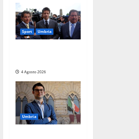
Sport
Umbria
Gaucci is back: il Perugia
torna di famiglia, e il primo
atto è già un caso
4 Agosto 2026
Umbria
Umbria – Baglioni (Lega):