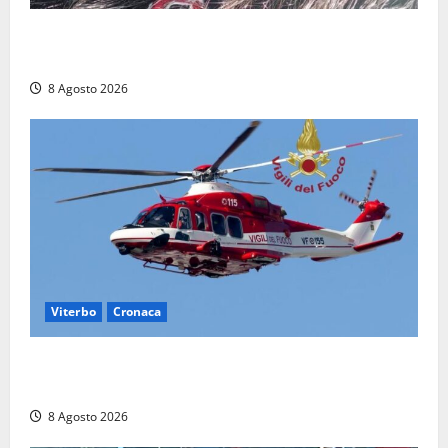
Aveva compiuto 23 anni ieri: Benedetta trovata
morta nell’ex Consorzio agrario
8 Agosto 2026
Viterbo
Cronaca
Scattano le ricerche per un piccolo elicottero
precipitato a Sutri: era un falso allarme
8 Agosto 2026