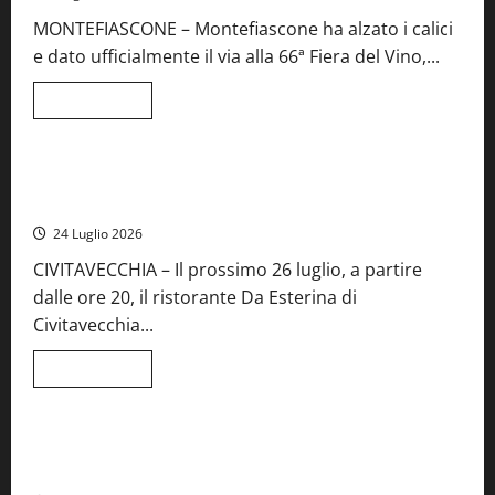
Concorso
MONTEFIASCONE – Montefiascone ha alzato i calici
regionale
del
e dato ufficialmente il via alla 66ª Fiera del Vino,...
Lazio
Leggi
Leggi tutto
di
Food News
più
su
Montefiascone
brinda
Stecca x Esterina: una serata a quattro mani tra Roma e il
alla
mare di Civitavecchia
sua
Fiera
24 Luglio 2026
del
Vino:
CIVITAVECCHIA – Il prossimo 26 luglio, a partire
inaugurazione
da
dalle ore 20, il ristorante Da Esterina di
record
per
Civitavecchia...
la
66ª
edizione
Leggi
Leggi tutto
di
Cronaca
Food News
Viterbo
più
su
Stecca
x
Montefiascone – I NAS dei carabinieri chiudono la Cantina
Esterina:
Sociale: gravi carenze igieniche
una
serata