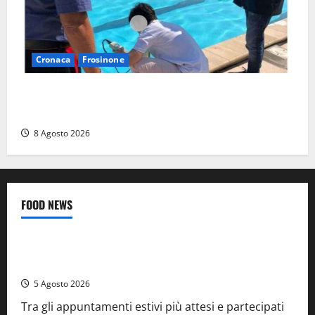
Cronaca
Frosinone
Irregolarità in una piscina di Roccasecca: scattano
la sospensione e una pesante multa
8 Agosto 2026
FOOD NEWS
Food News
Viterbo
A Castiglione in Teverina la 41esima festa del Vino: cantine
aperte, musica e spettacolo
5 Agosto 2026
Tra gli appuntamenti estivi più attesi e partecipati