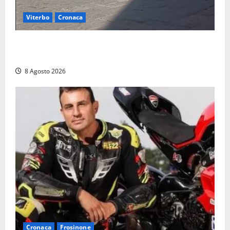
Viterbo
Cronaca
Fontana Grande, la piazza senza identità: «Tolte le
auto, il centro è morto. E adesso cosa resta?»
8 Agosto 2026
Cronaca
Frosinone