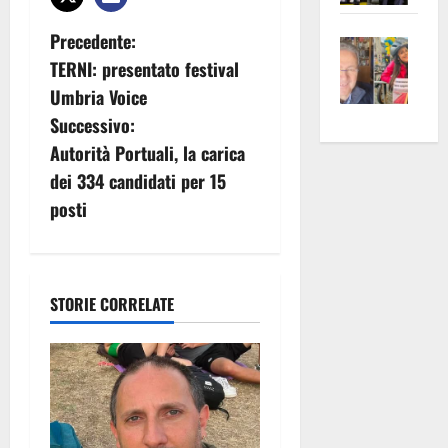
apre
Area
N
Precedente:
Vite
la
sogl
TERNI: presentato festival
–
rass
Isee
a
A
atte
Umbria Voice
a
Omb
v
anc
26mi
Successivo:
Fest
Cont
euro
Autorità Portuali, la carica
i
Fron
Vald
per
dei 334 candidati per 15
e
e
l’an
g
posti
Gabb
Zang
acca
vis
a
202
a
z
vis
STORIE CORRELATE
i
o
n