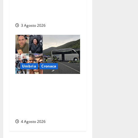
“A Città di Castello aumenta
la TARI mentre a Umbertide
diminuisce”
3 Agosto 2026
Umbria
Cronaca
Strage sulla Rieti-Terni, il
bilancio si aggrava ancora:
sette morti e oltre 30 feriti.
Una vittima è deceduta in
ospedale
4 Agosto 2026