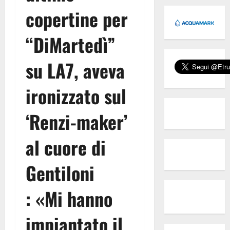
copertine per
“DiMartedì”
su LA7, aveva
ironizzato sul
‘Renzi-maker’
al cuore di
Gentiloni
:
«
Mi hanno
impiantato il