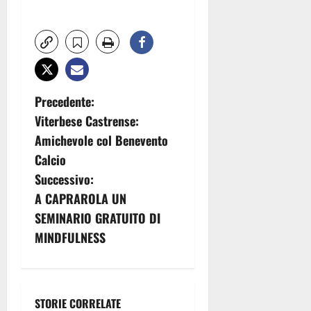
N
Precedente:
Viterbese Castrense:
a
Amichevole col Benevento
v
Calcio
Successivo:
i
A CAPRAROLA UN
g
SEMINARIO GRATUITO DI
MINDFULNESS
a
z
i
STORIE CORRELATE