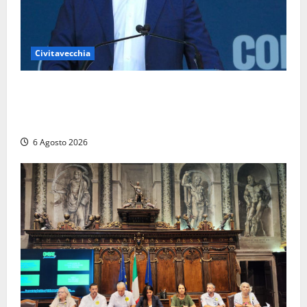
Civitavecchia
Civitavecchia – Fosso Crepacuore, Grasso (FdI): “Il
Comune sapeva del parere favorevole al rinnovo
dell’AIA e non ha informato il Consiglio”
6 Agosto 2026