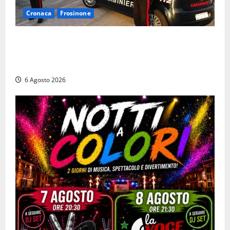
Cronaca
Frosinone
Ceccano – Rapina al Conad: minaccia il cassiere con
la pistola e fugge in camper con il bottino, arresto
lampo
6 Agosto 2026