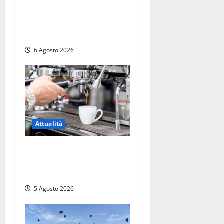
reattore RTS-1 del Cisam
anche il covertitore Euracos
di Pavia
6 Agosto 2026
Attualità
Viterbo – Pubblici esercizi
aperti a Ferragosto, il
comune predispone elenco
5 Agosto 2026