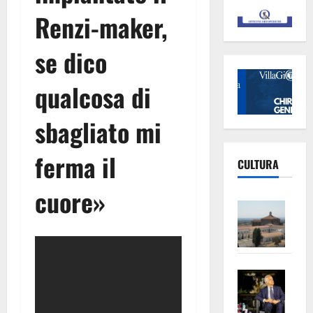
Renzi-maker,
se dico
qualcosa di
sbagliato mi
ferma il
CULTURA
cuore
»
Vite
–
L’Un
ampl
Saba
la
–
No
Pian
Tax