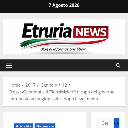
Vai
7 Agosto 2026
al
contenuto
Menu
principale
Home
2017
Gennaio
12
Crozza-Gentiloni e il “RenziMaker”: il capo del governo
sottoposto ad angioplastica dopo lieve malore
Ricerca
Attualità
Nazionale