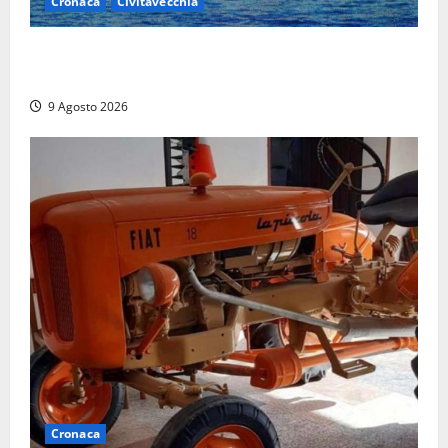
Cronaca
Civitavecchia
Istituto Santa Cecilia, stop agli infermieri di notte:
la preoccupazione di famiglie e pazienti
9 Agosto 2026
Cronaca