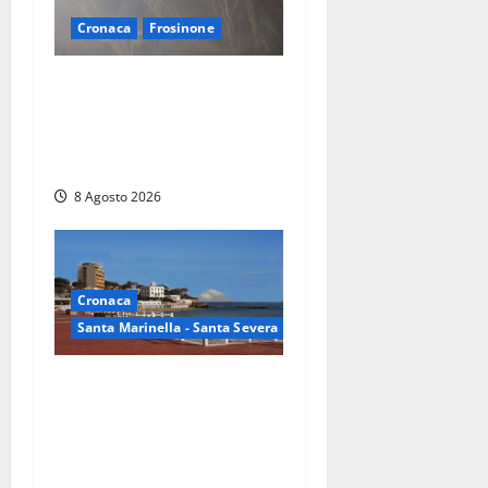
Cronaca
Frosinone
Escursionisti si perdono
durante la bufera nelle
montagne di Sora. Elicottero
bloccato, soccorsi da terra
8 Agosto 2026
Cronaca
Santa Marinella - Santa Severa
Furti delle chiavi di casa
nelle auto, l’allarme arriva
anche a Santa Marinella:
“Grazie al libretto i ladri