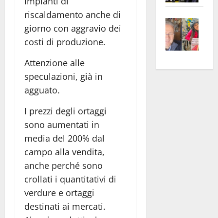
impianti di
apre
Area
riscaldamento anche di
Vite
la
sogl
giorno con aggravio dei
–
rass
Isee
costi di produzione.
A
atte
a
Omb
anc
26mi
Attenzione alle
Fest
Cont
euro
speculazioni, già in
Fron
Vald
per
agguato.
e
e
l’an
Gabb
Zang
acca
I prezzi degli ortaggi
vis
202
sono aumentati in
a
media del 200% dal
vis
campo alla vendita,
anche perché sono
crollati i quantitativi di
verdure e ortaggi
destinati ai mercati.