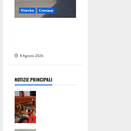
Viterbo
Cronaca
Fontana Grande, la piazza
senza identità: «Tolte le
auto, il centro è morto. E
adesso cosa resta?»
8 Agosto 2026
NOTIZIE PRINCIPALI
Tragedia
nelle
campagne:
uomo muore
schiacciato
1
dal trattore