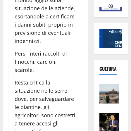
monitoraggio sulla
situazione delle aziende,
esortandole a certificare
i danni subiti proprio in
previsione di eventuali
indennizzi.
Persi interi raccolti di
finocchi, carciofi,
CULTURA
scarole.
Resta critica la
Vite
situazione nelle serre
–
dove, per salvaguardare
L’Un
le piantine, gli
ampl
Saba
la
agricoltori sono costretti
–
No
a tenere accesi gli
Pian
Tax