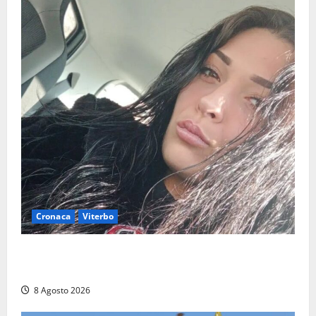
Cronaca
Viterbo
Aveva compiuto 23 anni ieri: Benedetta trovata
morta nell’ex Consorzio agrario
8 Agosto 2026