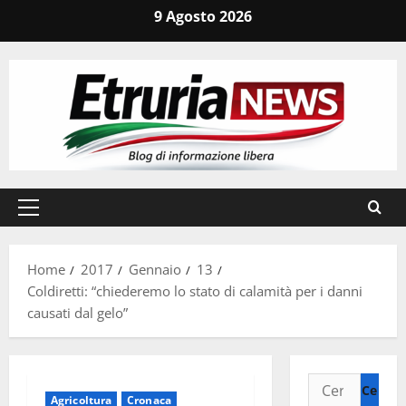
Vai
9 Agosto 2026
al
contenuto
Menu
principale
Home
2017
Gennaio
13
Coldiretti: “chiederemo lo stato di calamità per i danni
causati dal gelo”
Ricerca
Agricoltura
Cronaca