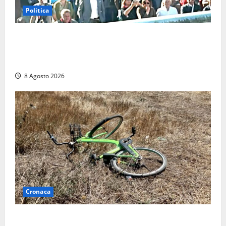
Politica
“Cgil volta le spalle a La Russa e Sberna” a
Marcinelle, Meloni: “Gesto vergognoso”. Landini
replica: “Falso”
8 Agosto 2026
Cronaca
Allarme biciclette a Montalto Marina: «Furti