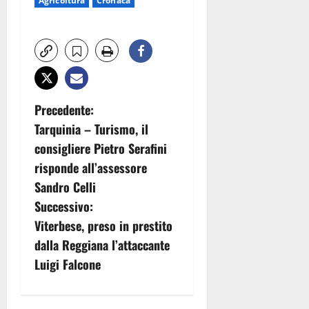
Agricoltura
Cronaca
N
Precedente:
Tarquinia – Turismo, il
a
consigliere Pietro Serafini
v
risponde all’assessore
Sandro Celli
i
Successivo:
g
Viterbese, preso in prestito
dalla Reggiana l’attaccante
a
Luigi Falcone
z