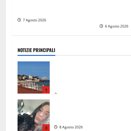
risponde alle 
Frontini: “La scritta Remigrazione
esproprio, è l
è ancora al suo posto”
sentenza”
7 Agosto 2026
6 Agosto 2026
NOTIZIE PRINCIPALI
Furti delle chiavi di casa nelle auto,
l’allarme arriva anche a Santa
Marinella: “Grazie al libretto i ladri
trovano l’indirizzo”
1
8 Agosto 2026
Aveva compiuto 23 anni ieri:
Benedetta trovata morta nell’ex
Consorzio agrario
8 Agosto 2026
3