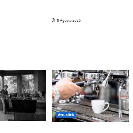
chiosco due giorni dopo i sigilli,
che
ma lo stabilimento resta bloccato
8 Agosto 2026
Attualità
l’Università Agraria
Viterbo – Pubblici esercizi aperti a