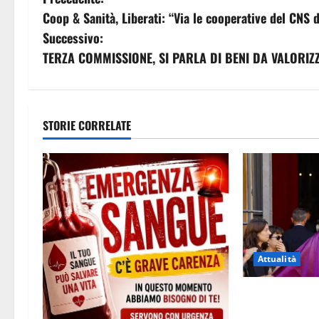
N
Coop & Sanità, Liberati: “Via le cooperative del CNS d
a
Successivo:
v
TERZA COMMISSIONE, SI PARLA DI BENI DA VALORIZ
i
g
STORIE CORRELATE
a
z
i
o
Attualità
n
e
L’ultimo saluto
dal tuffo nel l