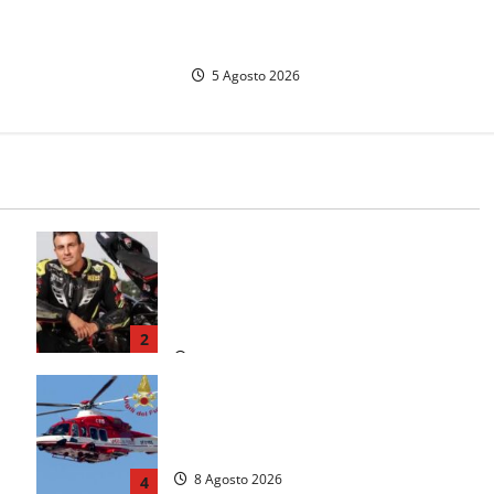
polemiche: “Non è un
Ferragosto, il comune predispone
’esecuzione di una
elenco
5 Agosto 2026
Alessandro Giannetti è morto dopo
un mese di agonia: il giovane
carabiniere di Fontana Liri vittima di
un incidente in moto
2
8 Agosto 2026
Scattano le ricerche per un piccolo
elicottero precipitato a Sutri: era un
falso allarme
8 Agosto 2026
4