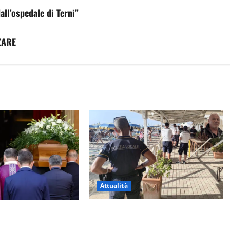
all’ospedale di Terni”
ZARE
Attualità
Sant’Agostino, la beffa de “La
 a Luigi Cavallari:
Scogliera”: il Comune autorizza il
ago di Vico ai 37