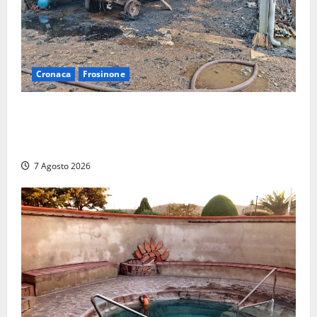
Cronaca
Frosinone
Strage di bestiame in un devastante incendio in
un’azienda agricola a Castrocielo: distrutti la
struttura e diversi mezzi
7 Agosto 2026