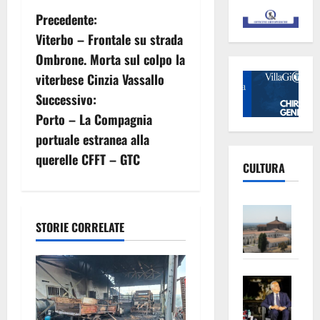
N
Precedente:
Viterbo – Frontale su strada
a
Ombrone. Morta sul colpo la
v
viterbese Cinzia Vassallo
Successivo:
i
Porto – La Compagnia
g
portuale estranea alla
querelle CFFT – GTC
a
CULTURA
z
Vite
i
STORIE CORRELATE
–
L’Un
o
ampl
Saba
la
n
–
No
Pian
Tax