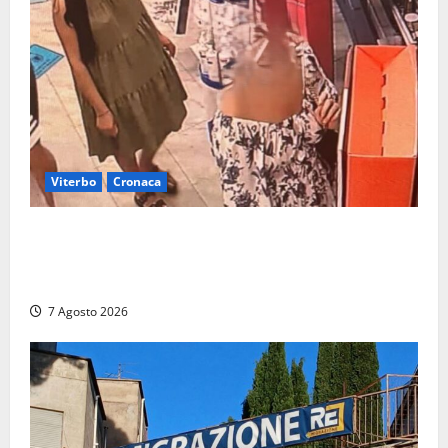
Viterbo
Cronaca
Svaligiano una farmacia a Viterbo davanti alle
telecamere, poi commettono altri furti a Orte: è
caccia a due donne
7 Agosto 2026