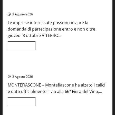
Castiglione
Birre Preziose, aperte le iscrizioni al Concorso regionale
in
del Lazio
Teverina
la
3 Agosto 2026
41esima
festa
Le imprese interessate possono inviare la
del
Vino:
domanda di partecipazione entro e non oltre
cantine
aperte,
giovedì 8 ottobre VITERBO...
musica
e
spettacolo
Leggi
Leggi tutto
di
Viterbo
Food News
più
su
Birre
Preziose,
Montefiascone brinda alla sua Fiera del Vino: inaugurazione
aperte
da record per la 66ª edizione
le
iscrizioni
3 Agosto 2026
al
Concorso
MONTEFIASCONE – Montefiascone ha alzato i calici
regionale
del
e dato ufficialmente il via alla 66ª Fiera del Vino,...
Lazio
Leggi
Leggi tutto
di
Food News
più
su