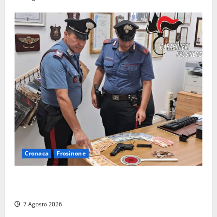
Cronaca
Frosinone
Assalto armato al Conad di Ceccano: lo schianto in
camper e l’arresto lampo a Frosinone
7 Agosto 2026