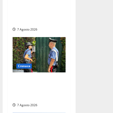
Lutto a Viterbo: è morto
Massimo Maggini, una vita
tra politica e giornalismo
7 Agosto 2026
Cronaca
Aggredisce il padre con un
coltello perché non gli dà i
soldi, arrestato a Fregene
ragazzo di 26 anni
7 Agosto 2026