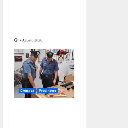
Svaligiano una farmacia a
Viterbo davanti alle
telecamere, poi commettono
altri furti a Orte: è caccia a
due donne
7 Agosto 2026
Cronaca
Frosinone
Assalto armato al Conad di
Ceccano: lo schianto in
camper e l’arresto lampo a
Frosinone