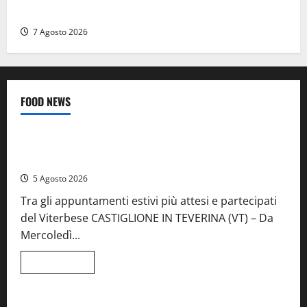
promozione in un raggruppamento alla portata
7 Agosto 2026
FOOD NEWS
Food News
Viterbo
A Castiglione in Teverina la 41esima festa del Vino: cantine
aperte, musica e spettacolo
5 Agosto 2026
Tra gli appuntamenti estivi più attesi e partecipati
del Viterbese CASTIGLIONE IN TEVERINA (VT) – Da
Mercoledì...
Leggi
Leggi tutto
di
Food News
più
su
A