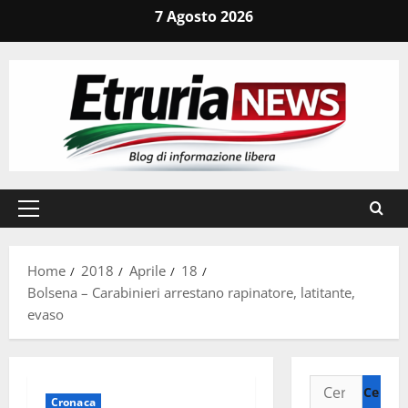
Vai
7 Agosto 2026
al
contenuto
Menu
principale
Home
2018
Aprile
18
Bolsena – Carabinieri arrestano rapinatore, latitante,
evaso
Ricerca
Cronaca