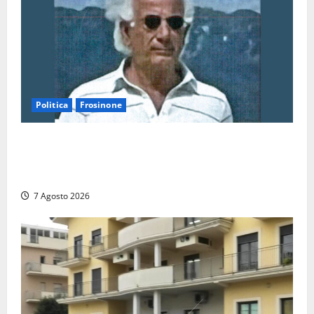
Politica
Frosinone
Verso le elezioni di Frosinone, il Polo Civico si
allarga ancora: ufficiale l’ingresso di Giorgio
Ceccarelli dopo Emanuela Turri
7 Agosto 2026