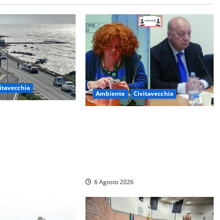
itavecchia
Ambiente
Civitavecchia
– La segnalazione di
Civitavecchia – Fosso Crepacuore,
l supermercato:
la Regione Lazio chiude la
ovistato nella mia
Conferenza di Servizi: sì al rinnovo
dell’Autorizzazione Integrata
Ambientale
6 Agosto 2026