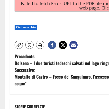
Failed to fetch Error: URL to the PDF file 
web page.
Cli
Civitavecchia
N
Precedente:
Bolsena – I due turisti tedeschi salvati nel lago ring
a
Successivo:
v
Montalto di Castro – Fosso del Sanguinaro, l’assesso
acque”
i
g
a
STORIE CORRELATE