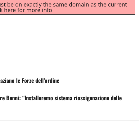
must be on exactly the same domain as the current
ck here for more info
raziano le Forze dell’ordine
re Benni: “Installeremo sistema riossigenazione delle