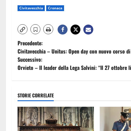
Civitavecchia
Cronaca
N
Precedente:
Civitavecchia – Unitus: Open day con nuovo corso di
a
Successivo:
v
Orvieto – Il leader della Lega Salvini: “Il 27 ottobre
i
g
STORIE CORRELATE
a
z
i