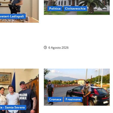
Politica
Civitavecchia
veteri-Ladispoli
Civitavecchia – Fratelli d’Italia
sulle Terme Imperiali: “Piendibene
inieri a Ladispoli: in
e Cangani spieghino perché stanno
ti 7 kg di hashish e
bloccando un’occasione storica”
sa a chiave
6 Agosto 2026
Cronaca
Frosinone
a - Santa Severa
Ceccano – Rapina al Conad: