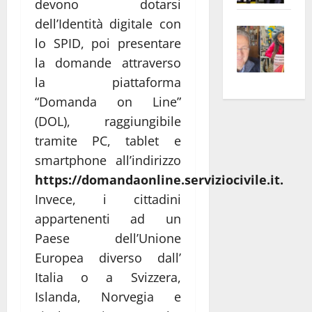
devono dotarsi
apre
Area
dell’Identità digitale con
Vite
la
sogl
lo SPID, poi presentare
–
rass
Isee
la domande attraverso
A
atte
a
la piattaforma
Omb
anc
26mi
Fest
Cont
euro
“Domanda on Line”
Fron
Vald
per
(DOL), raggiungibile
e
e
l’an
tramite PC, tablet e
Gabb
Zang
acca
smartphone all’indirizzo
vis
202
https://domandaonline.serviziocivile.it.
a
Invece, i cittadini
vis
appartenenti ad un
Paese dell’Unione
Europea diverso dall’
Italia o a Svizzera,
Islanda, Norvegia e