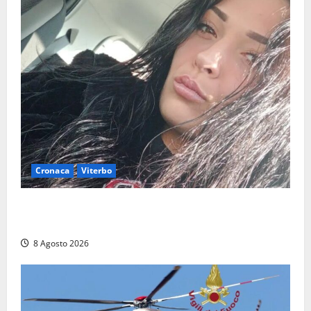
Cronaca
Viterbo
Aveva compiuto 23 anni ieri: Benedetta trovata
morta nell’ex Consorzio agrario
8 Agosto 2026