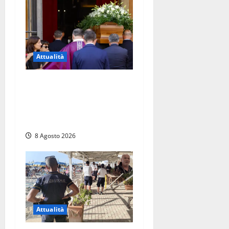
Attualità
L’ultimo saluto a Luigi
Cavallari: dal tuffo nel lago
di Vico ai 37 giorni di
ricerche
8 Agosto 2026
Attualità