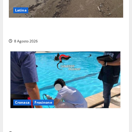
Latina
Latina, 1,1 milioni contro l’erosione: interventi anche
a Rio Martino e Foce Verde
8 Agosto 2026
Cronaca
Frosinone
Irregolarità in una piscina di Roccasecca: scattano
la sospensione e una pesante multa