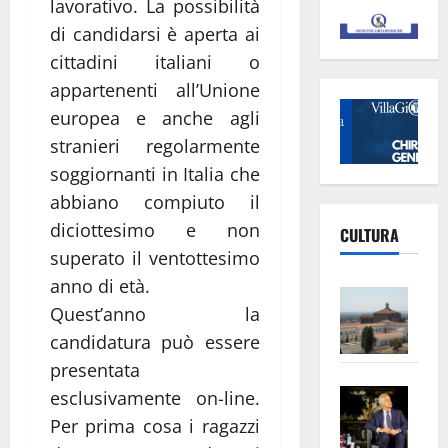
lavorativo. La possibilità
di candidarsi è aperta ai
cittadini italiani o
appartenenti all’Unione
europea e anche agli
stranieri regolarmente
soggiornanti in Italia che
abbiano compiuto il
diciottesimo e non
CULTURA
superato il ventottesimo
anno di età.
Vite
Quest’anno la
–
candidatura può essere
L’Un
ampl
presentata
Saba
la
esclusivamente on-line.
–
No
Per prima cosa i ragazzi
Pian
Tax