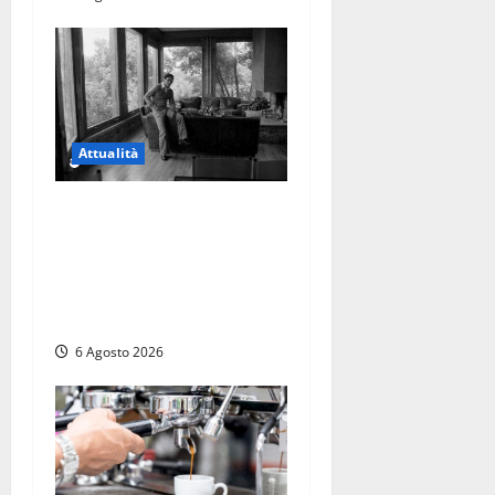
Attualità
Torre di Chia, l’Università
Agraria risponde alle
polemiche: “Non è un
esproprio, è l’esecuzione di
una sentenza”
6 Agosto 2026