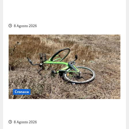
“Cgil volta le spalle a La Russa e Sberna” a
Marcinelle, Meloni: “Gesto vergognoso”. Landini
replica: “Falso”
8 Agosto 2026
Cronaca
Allarme biciclette a Montalto Marina: «Furti
ovunque, ormai sembra un bike sharing illegale»
8 Agosto 2026