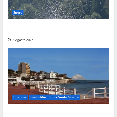
Sport
Rieti – Mondiali di Wakeboard 2026, Noa Gualtieri è
campione del mondo Under 14
8 Agosto 2026
Cronaca
Santa Marinella - Santa Severa
Furti delle chiavi di casa nelle auto, l’allarme arriva