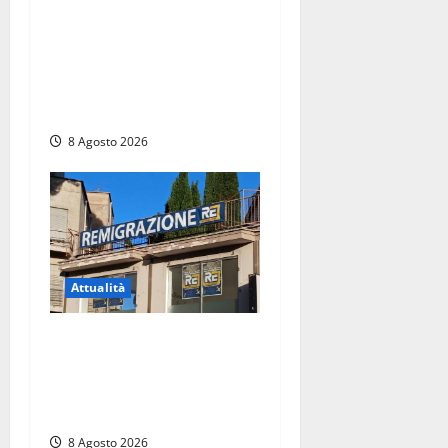
Sant’Agostino, la beffa de
“La Scogliera”: il Comune
autorizza il chiosco due
giorni dopo i sigilli, ma lo
stabilimento resta bloccato
8 Agosto 2026
Attualità
Viterbo – Diffida per la
sindaca Frontini: “La scritta
Remigrazione è ancora al
suo posto”
8 Agosto 2026