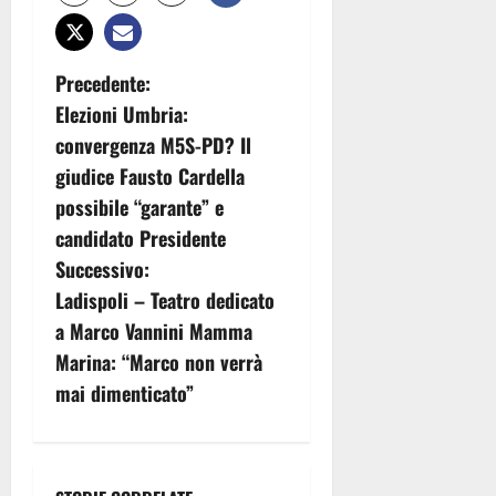
N
Precedente:
Elezioni Umbria:
a
convergenza M5S-PD? Il
v
giudice Fausto Cardella
possibile “garante” e
i
candidato Presidente
g
Successivo:
Ladispoli – Teatro dedicato
a
a Marco Vannini Mamma
z
Marina: “Marco non verrà
mai dimenticato”
i
o