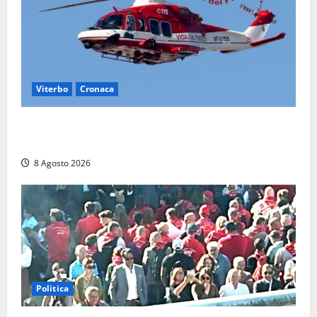
Viterbo
Cronaca
Scattano le ricerche per un piccolo elicottero
precipitato a Sutri: era un falso allarme
8 Agosto 2026
Politica