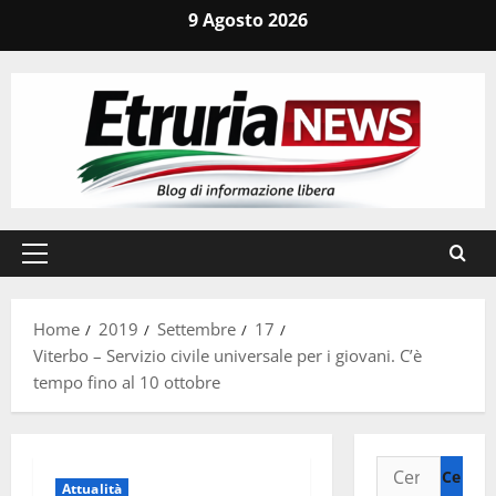
Vai
9 Agosto 2026
al
contenuto
Menu
principale
Home
2019
Settembre
17
Viterbo – Servizio civile universale per i giovani. C’è
tempo fino al 10 ottobre
Ricerca
Attualità