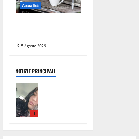
Attualità
Viterbo – Pubblici esercizi
aperti a Ferragosto, il
comune predispone elenco
5 Agosto 2026
NOTIZIE PRINCIPALI
Aveva
compiuto 23
anni ieri:
Benedetta
trovata
1
morta nell’ex
Consorzio
agrario