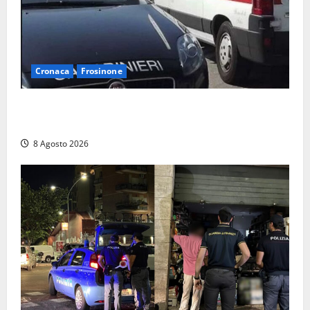
Cronaca
Frosinone
Anziano bloccato con lo spray al peperoncino: per
un 73enne di Esperia scatta la libertà vigilata
8 Agosto 2026