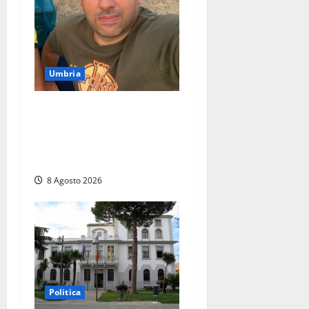
Umbria
Torreorsina dà l’ultimo
saluto a Federico Romualdi,
l’autista che frenò per
salvare i suoi passeggeri
8 Agosto 2026
Politica