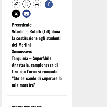
N
Precedente:
Viterbo – Rotelli (FdI) dona
a
la costituzione agli studenti
v
del Merlini
Successivo:
i
Tarquinia – SuperAbile:
g
Anastasia, campionessa di
tiro con l’arco si racconta:
a
“Sto cercando di superare la
z
mia maestra”
i
o