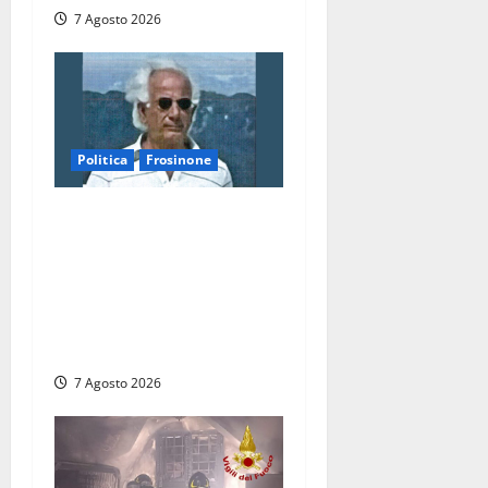
7 Agosto 2026
Politica
Frosinone
Verso le elezioni di
Frosinone, il Polo Civico si
allarga ancora: ufficiale
l’ingresso di Giorgio
Ceccarelli dopo Emanuela
Turri
7 Agosto 2026