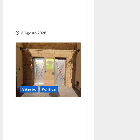
Civitavecchia – Accesso agli
atti: “Il M5S vota ciò che
dice di non condividere”
8 Agosto 2026
Viterbo
Politica
Ascensori chiusi durante la
Fiera del Vino a
Montefiascone: volano
stracci tra Manzi, Paolini e
De Santis “in diretta” social