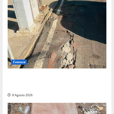
Cronaca
A Tarquinia Lido un Ferragosto tra immondizia, pista
ciclabile “da motocross” e proteste: “Il sindaco
pensa solo a fare cassa” (FOTO)
8 Agosto 2026