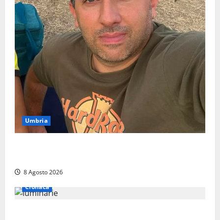
Umbria
Torreorsina dà l’ultimo saluto a Federico Romualdi,
l’autista che frenò per salvare i suoi passeggeri
8 Agosto 2026
Cronaca
Calanna – Elettricista muore folgorato mentre