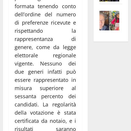
apre
formata tenendo conto
Area
Vite
la
sogl
dell’ordine del numero
–
rass
Isee
di preferenze ricevute e
A
atte
a
rispettando la
Omb
anc
26mi
rappresentanza di
Fest
Cont
euro
genere, come da legge
Fron
Vald
per
elettorale regionale
e
e
l’an
vigente. Nessuno dei
Gabb
Zang
acca
vis
due generi infatti può
202
a
essere rappresentato in
vis
misura superiore al
sessanta percento dei
candidati. La regolarità
della votazione è stata
certificata da notaio, e i
risultati saranno