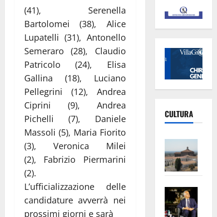
(41), Serenella
Bartolomei (38), Alice
Lupatelli (31), Antonello
Semeraro (28), Claudio
Patricolo (24), Elisa
Gallina (18), Luciano
Pellegrini (12), Andrea
Ciprini (9), Andrea
CULTURA
Pichelli (7), Daniele
Massoli (5), Maria Fiorito
Vite
(3), Veronica Milei
–
(2), Fabrizio Piermarini
L’Un
(2).
ampl
L’ufficializzazione delle
Saba
la
candidature avverrà nei
–
No
prossimi giorni e sarà
Pian
Tax