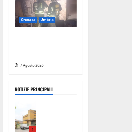
Cronaca
Umbria
Panico nella notte ad
Amelia: appartamento
devastato dalle fiamme nel
cuore del centro storico
7 Agosto 2026
NOTIZIE PRINCIPALI
Viterbo,
giovane
donna
trovata
morta nell’ex
1