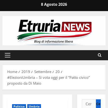
Vai
8 Agosto 2026
al
contenuto
Menu
principale
Home
2019
Settembre
20
#ElezioniUmbria – Si vota oggi per il “Patto civico”
proposto da Di Maio
Ricerca
Politica
Umbria