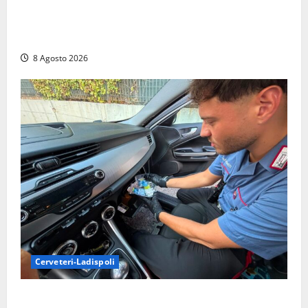
Sant’Agostino, la beffa de “La Scogliera”: il Comune
autorizza il chiosco due giorni dopo i sigilli, ma lo
stabilimento resta bloccato
8 Agosto 2026
Cerveteri-Ladispoli
Da Cerveteri al mercato Trionfale, la droga viaggiava