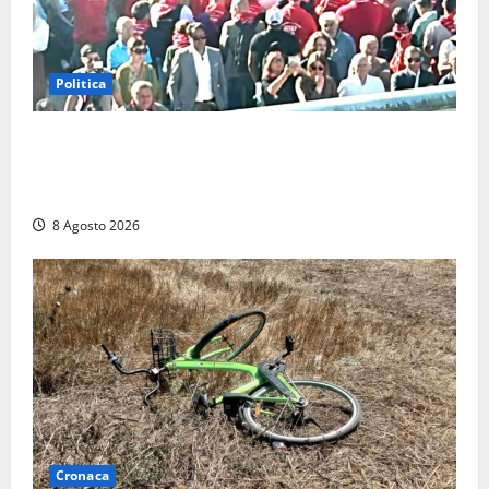
Politica
“Cgil volta le spalle a La Russa e Sberna” a
Marcinelle, Meloni: “Gesto vergognoso”. Landini
replica: “Falso”
8 Agosto 2026
Cronaca