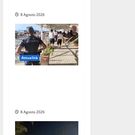
ricerche
8 Agosto 2026
Attualità
Sant’Agostino, la beffa de
“La Scogliera”: il Comune
autorizza il chiosco due
giorni dopo i sigilli, ma lo
stabilimento resta bloccato
8 Agosto 2026