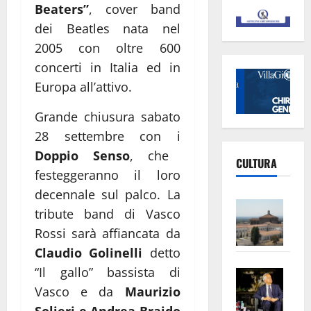
Beaters”
, cover band
dei Beatles nata nel
2005 con oltre 600
concerti in Italia ed in
Europa all’attivo.
Grande chiusura sabato
28 settembre con i
Doppio Senso
, che
CULTURA
festeggeranno il loro
decennale sul palco. La
Vite
tribute band di Vasco
–
Rossi sarà affiancata da
L’Un
Claudio Golinelli
detto
ampl
“Il gallo” bassista di
Saba
la
–
No
Vasco e da
Maurizio
Pian
Tax