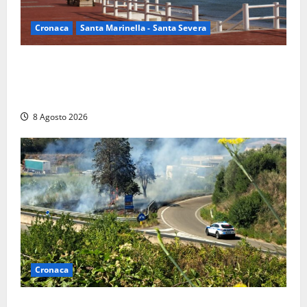
Cronaca
Santa Marinella - Santa Severa
Furti delle chiavi di casa nelle auto, l’allarme arriva
anche a Santa Marinella: “Grazie al libretto i ladri
trovano l’indirizzo”
8 Agosto 2026
Cronaca
Montalto di Castro – Svincolo dell’Aurelia chiuso per