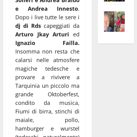
Solieri e Andrea Braido
apre
Area
e Andrea Innesto
.
Vite
la
sogl
Dopo i live tutte le sere i
–
rass
Isee
dj di Rds
capeggiati da
A
atte
a
Arturo Jkay Arturi
ed
Omb
anc
26mi
Ignazio Failla.
Fest
Cont
euro
Insomma non resta che
Fron
Vald
per
e
e
l’an
calarsi nelle atmosfere
Gabb
Zang
acca
magiche tedesche e
vis
202
provare a rivivere a
a
Tarquinia un piccolo ma
vis
grande Oktoberfest,
condito da musica,
Fiumi di birra, stinchi di
maiale, pollo,
hamburger e wurstel