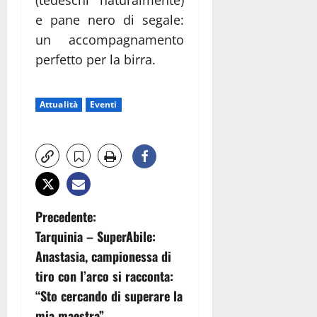
(tedeschi naturalmente)
e pane nero di segale:
un accompagnamento
perfetto per la birra.
Attualità
Eventi
N
Precedente:
Tarquinia – SuperAbile:
a
Anastasia, campionessa di
v
tiro con l’arco si racconta:
“Sto cercando di superare la
i
mia maestra”