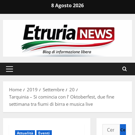
Vai
8 Agosto 2026
al
contenuto
Menu
principale
Home
2019
Settembre
20
Tarquinia – Si comincia con l’ Oktoberfest, due fine
settimana tra fiumi di birra e musica live
Ricerca
Attualità
Eventi