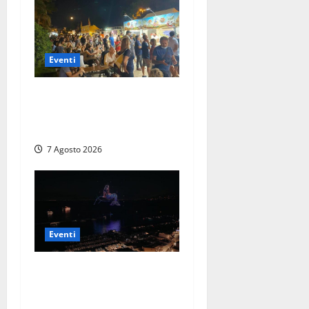
Eventi
A Civitavecchia quindici
giorni di pesce “in strada”
con Il Padellone
7 Agosto 2026
Eventi
Capri si racconta di notte
con 500 droni: apre la
serata Antonello Venditti