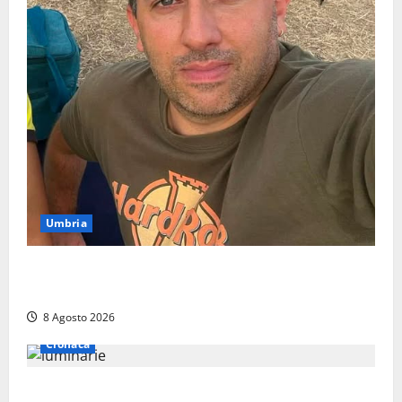
Umbria
Torreorsina dà l’ultimo saluto a Federico Romualdi,
l’autista che frenò per salvare i suoi passeggeri
8 Agosto 2026
Cronaca
Calanna – Elettricista muore folgorato mentre