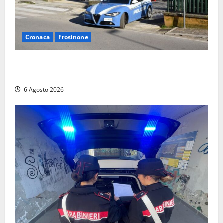
Cronaca
Frosinone
Frosinone, ruba cibo dal magazzino in cui lavora:
dipendente incastrato e denunciato
6 Agosto 2026