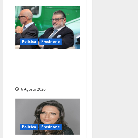
Politica
Frosinone
Frosinone – TAV e nuovo
aeroporto: la ‘ricetta’ di
Quadrini per il rilancio della
Ciociaria
6 Agosto 2026
Politica
Frosinone