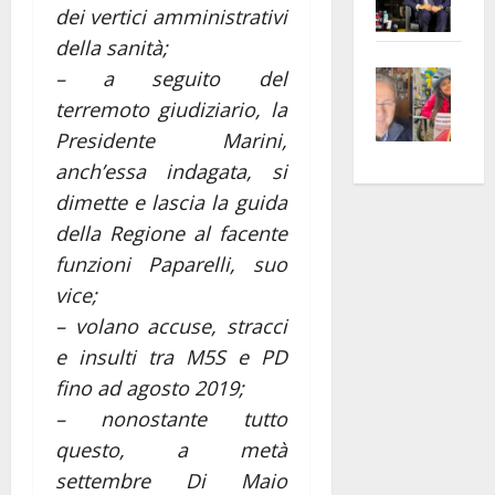
dei vertici amministrativi
Pian
Tax
della sanità;
apre
Area
Vite
la
sogl
– a seguito del
–
rass
Isee
terremoto giudiziario, la
A
atte
a
Presidente Marini,
Omb
anc
26mi
anch’essa indagata, si
Fest
Cont
euro
dimette e lascia la guida
Fron
Vald
per
della Regione al facente
e
e
l’an
funzioni Paparelli, suo
Gabb
Zang
acca
vice;
vis
202
a
– volano accuse, stracci
vis
e insulti tra M5S e PD
fino ad agosto 2019;
– nonostante tutto
questo, a metà
settembre Di Maio