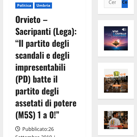
Politica
Umbria
per:
Orvieto –
Sacripanti (Lega):
“Il partito degli
scandali e degli
impresentabili
(PD) batte il
partito degli
assetati di potere
(M5S) 1 a 0!”
Pubblicato:26