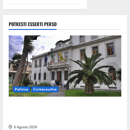
scompare
per due ore:
ritrovata
sana e salva
POTRESTI ESSERTI PERSO
5 Agosto
2026
Politica
Civitavecchia
Civitavecchia – Fratelli d’Italia sulle Terme Imperiali:
“Piendibene e Cangani spieghino perché stanno
bloccando un’occasione storica”
6 Agosto 2026