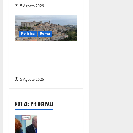
5 Agosto 2026
Politica
Roma
Regione Lazio, con il “Piano
straordinario” oltre 4
milioni di euro a 22 Comuni
dell’Etruria
5 Agosto 2026
NOTIZIE PRINCIPALI
Civitavecchi
a – Fosso
Crepacuore,