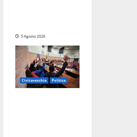
Frosinone – Polo Civico,
colpaccio in vista delle
prossime Comunali: entra la
dottoressa Emanuela Turri
5 Agosto 2026
Civitavecchia
Politica
Civitavecchia – Piendibene
non risponde alle
interrogazioni e Di Gennaro
non fa rispettare
regolamento, opposizione
abbandona l’aula