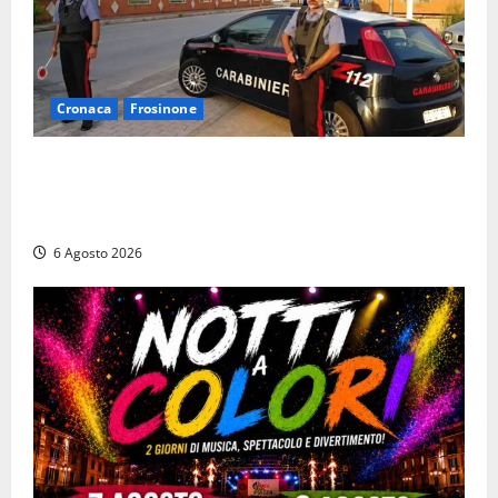
Cronaca
Frosinone
Ceccano – Rapina al Conad: minaccia il cassiere con
la pistola e fugge in camper con il bottino, arresto
lampo
6 Agosto 2026