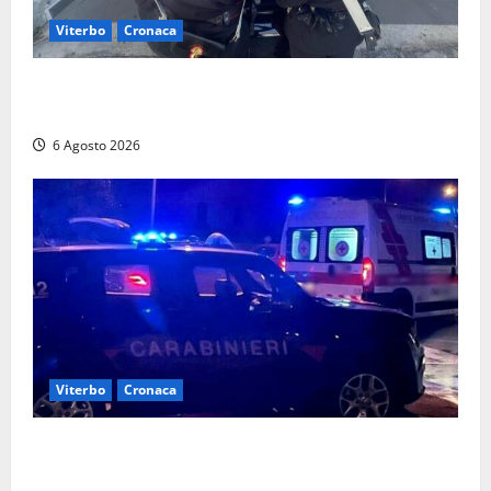
Viterbo
Cronaca
Controlli dei carabinieri nel Viterbese: cinque
persone segnalate per droga, ritirate alcune patenti
6 Agosto 2026
Viterbo
Cronaca
Tuscania, lo trovano ubriaco dopo un incidente con
feriti: denunciato dai carabinieri