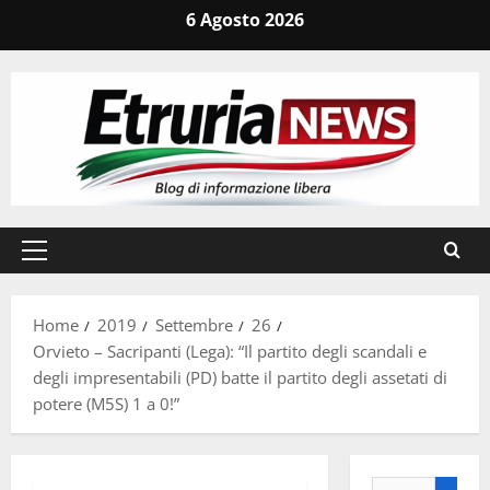
Vai
6 Agosto 2026
al
contenuto
Menu
principale
Home
2019
Settembre
26
Orvieto – Sacripanti (Lega): “Il partito degli scandali e
degli impresentabili (PD) batte il partito degli assetati di
potere (M5S) 1 a 0!”
Ricerca