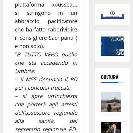
piattaforma Rousseau,
si stringono in un
abbraccio pacificatore
che ha fatto rabbrividire
il consigliere Sacripanti (
e non solo).
“
E’ TUTTO VERO quello
che sta accadendo in
Umbria:
CULTURA
– il M5S denuncia il PD
per i concorsi truccati;
Vite
– si apre un’inchiesta
–
che porterà agli arresti
L’Un
dell’assessore regionale
ampl
alla sanità, del
Saba
la
segretario regionale PD,
–
No