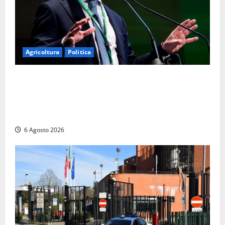
Agricoltura
Politica
Agricoltura, con Coltivaitalia 1 miliardo di euro in
più per gli agricoltori italiani. Lollobrigida:
“Finanziamento mai avvenuto prima nella storia
della Repubblica”
6 Agosto 2026