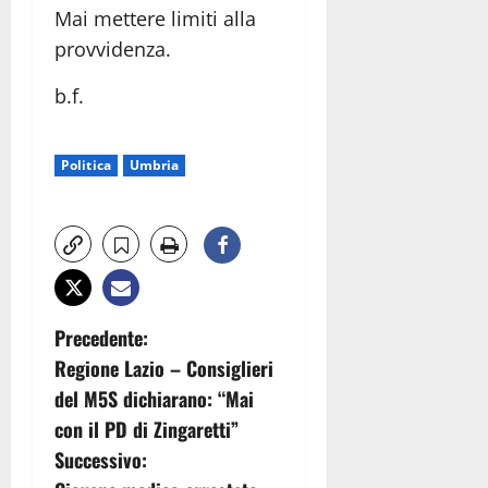
Mai mettere limiti alla
provvidenza.
b.f.
Politica
Umbria
N
Precedente:
Regione Lazio – Consiglieri
a
del M5S dichiarano: “Mai
v
con il PD di Zingaretti”
Successivo:
i