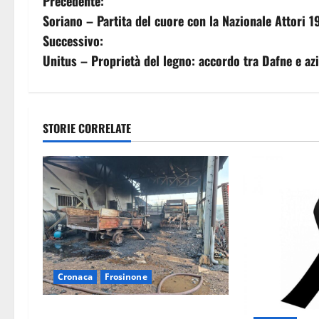
N
Precedente:
Soriano – Partita del cuore con la Nazionale Attori 19
a
Successivo:
v
Unitus – Proprietà del legno: accordo tra Dafne e az
i
g
STORIE CORRELATE
a
z
i
o
n
Cronaca
Frosinone
e
Strage di bestiame in un