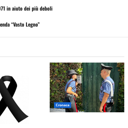
71 in aiuto dei più deboli
ienda “Vasto Legno”
Cronaca
Aggredisce il padre con un coltello
perché non gli dà i soldi, arrestato