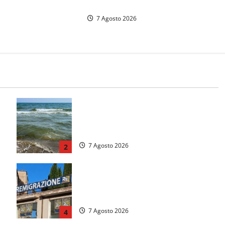
l’arresto lampo a Frosinone
ri furti a Orte: è
7 Agosto 2026
donne
Montalto Marina, schiuma e acqua
colorata in mare: Arpa Lazio fa
chiarezza
7 Agosto 2026
2
Viterbo – Diffida per la sindaca
Frontini: “La scritta Remigrazione è
ancora al suo posto”
7 Agosto 2026
4