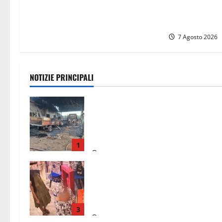
commettono alt
caccia a due 
7 Agosto 2026
NOTIZIE PRINCIPALI
Strage di bestiame in un devastante
incendio in un’azienda agricola a
Castrocielo: distrutti la struttura e
diversi mezzi
1
7 Agosto 2026
Svaligiano una farmacia a Viterbo
davanti alle telecamere, poi
commettono altri furti a Orte: è
caccia a due donne
3
7 Agosto 2026