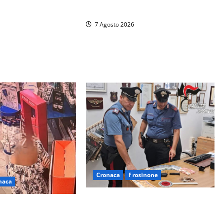
a Fregene ragazzo di 26 anni
7 Agosto 2026
bo: è morto Massimo
ta tra politica e
Cronaca
Frosinone
naca
Assalto armato al Conad di
 farmacia a Viterbo
Ceccano: lo schianto in camper e
elecamere, poi