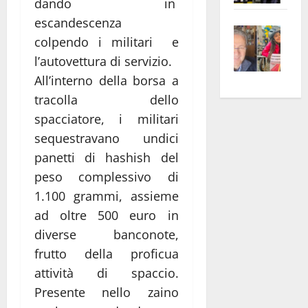
dando in
apre
Area
escandescenza
Vite
la
sogl
colpendo i militari e
–
rass
Isee
l’autovettura di servizio.
A
atte
a
All’interno della borsa a
Omb
anc
26mi
Fest
tracolla dello
Cont
euro
Fron
Vald
per
spacciatore, i militari
e
e
l’an
sequestravano undici
Gabb
Zang
acca
panetti di hashish del
vis
202
peso complessivo di
a
1.100 grammi, assieme
vis
ad oltre 500 euro in
diverse banconote,
frutto della proficua
attività di spaccio.
Presente nello zaino