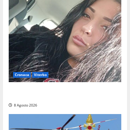
Cronaca
Viterbo
Aveva compiuto 23 anni ieri: Benedetta trovata
morta nell’ex Consorzio agrario
8 Agosto 2026