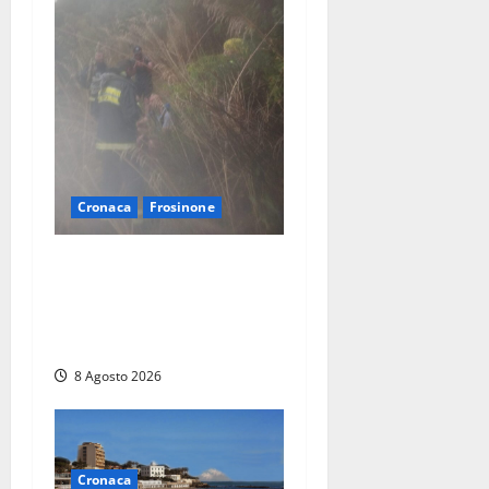
Cronaca
Frosinone
Escursionisti si perdono
durante la bufera nelle
montagne di Sora. Elicottero
bloccato, soccorsi da terra
8 Agosto 2026
Cronaca