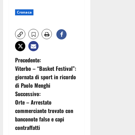
Cronaca
N
Precedente:
Viterbo – “Basket Festival”:
a
giornata di sport in ricordo
v
di Paolo Menghi
Successivo:
i
Orte – Arrestato
g
commerciante trovato con
banconote false e capi
a
contraffatti