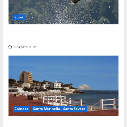
Sport
Rieti – Mondiali di Wakeboard 2026, Noa Gualtieri è
campione del mondo Under 14
8 Agosto 2026
Cronaca
Santa Marinella - Santa Severa
Furti delle chiavi di casa nelle auto, l’allarme arriva