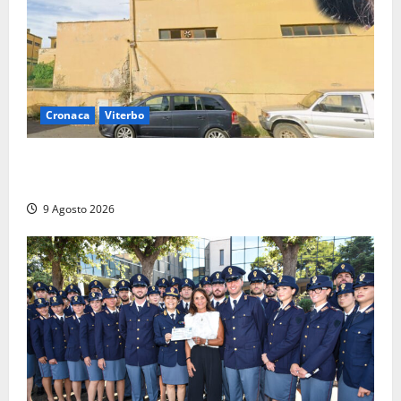
Cronaca
Viterbo
Morte della 23enne Benedetta all’ex consorzio
agrario, fatale il “festino” del compleanno
9 Agosto 2026