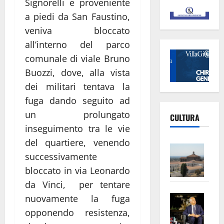
Signorelli e proveniente
a piedi da San Faustino,
veniva bloccato
all’interno del parco
comunale di viale Bruno
Buozzi, dove, alla vista
dei militari tentava la
fuga dando seguito ad
un prolungato
CULTURA
inseguimento tra le vie
del quartiere, venendo
Vite
successivamente
–
bloccato in via Leonardo
L’Un
da Vinci, per tentare
ampl
Saba
la
nuovamente la fuga
–
No
opponendo resistenza,
Pian
Tax