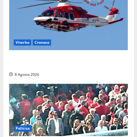
Viterbo
Cronaca
Scattano le ricerche per un piccolo elicottero
precipitato a Sutri: era un falso allarme
8 Agosto 2026
Politica