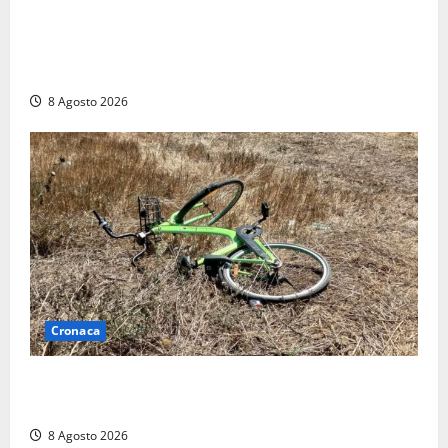
“Cgil volta le spalle a La Russa e Sberna” a
Marcinelle, Meloni: “Gesto vergognoso”. Landini
replica: “Falso”
8 Agosto 2026
Cronaca
Allarme biciclette a Montalto Marina: «Furti
ovunque, ormai sembra un bike sharing illegale»
8 Agosto 2026