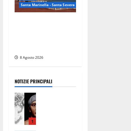
Santa Marinella - Santa Severa
Furti delle chiavi di casa
nelle auto, l’allarme arriva
anche a Santa Marinella:
“Grazie al libretto i ladri
trovano l’indirizzo”
8 Agosto 2026
NOTIZIE PRINCIPALI
Tra l’8 e il 9
agosto del
117 moriva
Traiano.
Civitavecchi
1
a, la sua