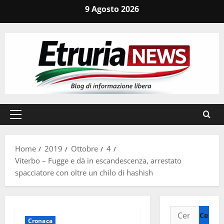
Vai
9 Agosto 2026
al
contenuto
Menu
principale
Home
2019
Ottobre
4
Viterbo – Fugge e dà in escandescenza, arrestato
spacciatore con oltre un chilo di hashish
Ricerca
Cronaca