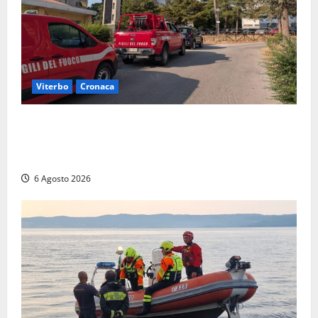
Viterbo
Cronaca
Viterbo, paura in via Murialdo: anziano minaccia di
lanciarsi dal settimo piano, salvato dai soccorritori
(FOTO)
6 Agosto 2026