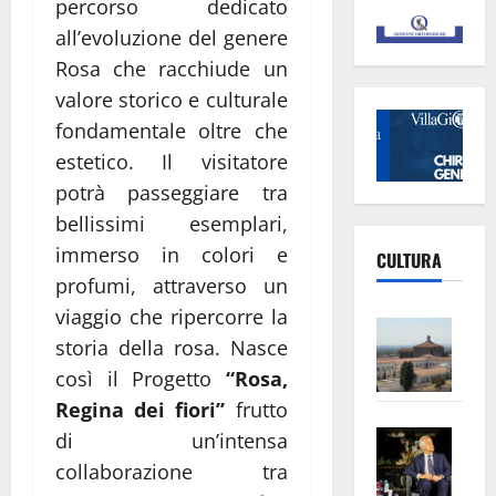
percorso dedicato
all’evoluzione del genere
Rosa che racchiude un
valore storico e culturale
fondamentale oltre che
estetico. Il visitatore
potrà passeggiare tra
bellissimi esemplari,
immerso in colori e
CULTURA
profumi, attraverso un
viaggio che ripercorre la
Vite
storia della rosa. Nasce
–
così il Progetto
“Rosa,
L’Un
ampl
Regina dei fiori”
frutto
Saba
la
di un’intensa
–
No
collaborazione tra
Pian
Tax