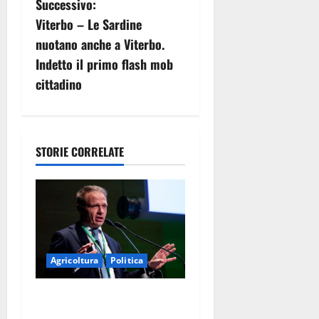
g
Successivo:
Viterbo – Le Sardine
a
nuotano anche a Viterbo.
z
Indetto il primo flash mob
cittadino
i
o
n
STORIE CORRELATE
e
a
r
Agricoltura
Politica
t
Agricoltura, con
i
Coltivaitalia 1 miliardo di