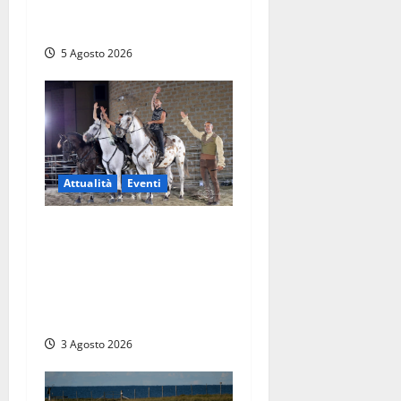
“Misure crudeli, esistono
alternative”
5 Agosto 2026
Attualità
Eventi
Blera, torna “Cavalli in
Piazza” con “RITMO”: lo
spettacolo equestre che
riconnette l’uomo al mondo
reale delle emozioni
3 Agosto 2026