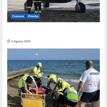
Cronaca
Viterbo
Imbarcazione si capovolge al Lago di Bolsena,
quattro persone messe in salvo dai vigili del fuoco
6 Agosto 2026