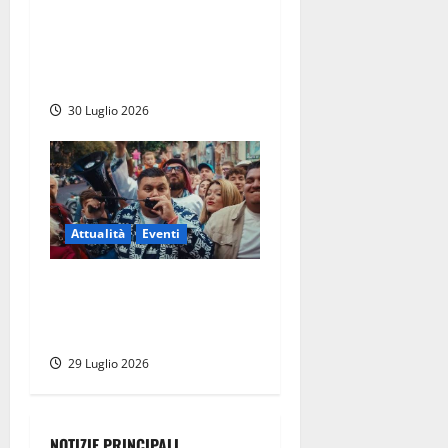
TolfArte 2026 è la
metamorfosi: torna il
festival più atteso
dell’estate nel Lazio
30 Luglio 2026
Attualità
Eventi
Viterbo – Weekend delle
Stelle, a Piazza del Comune
si balla con Banfy
29 Luglio 2026
NOTIZIE PRINCIPALI