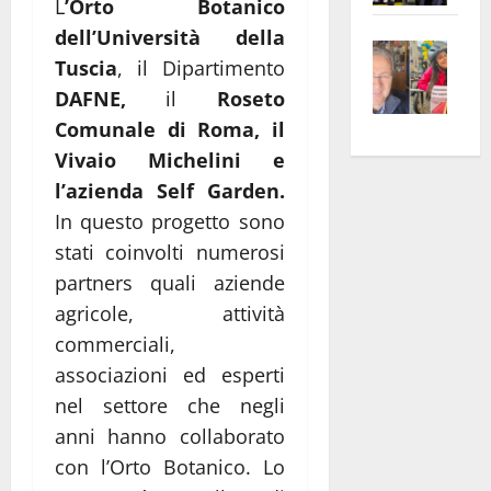
L
’Orto Botanico
apre
Area
dell’Università della
Vite
la
sogl
Tuscia
, il Dipartimento
–
rass
Isee
DAFNE,
il
Roseto
A
atte
a
Comunale di Roma, il
Omb
anc
26mi
Fest
Cont
Vivaio Michelini e
euro
Fron
Vald
per
l’azienda Self Garden.
e
e
l’an
In questo progetto sono
Gabb
Zang
acca
stati coinvolti numerosi
vis
202
partners quali aziende
a
agricole, attività
vis
commerciali,
associazioni ed esperti
nel settore che negli
anni hanno collaborato
con l’Orto Botanico. Lo