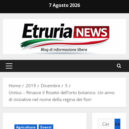
Vai
7 Agosto 2026
al
contenuto
Menu
principale
Home
2019
Dicembre
5
Unitus – Rinasce il Roseto dell’orto botanico. Un anno
di iniziative nel nome della regina dei fiori
Ricerca
Agricoltura
Eventi