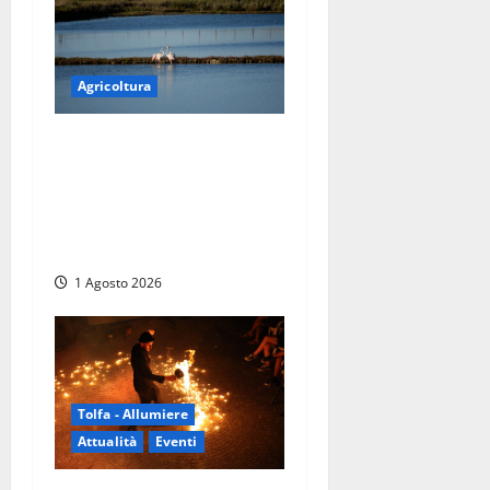
Agricoltura
Tarquinia – Visita al Centro
Ittiogenico Marino:
Università della Tuscia e
Assonautica insieme per la
tutela del mare
1 Agosto 2026
Tolfa - Allumiere
Attualità
Eventi