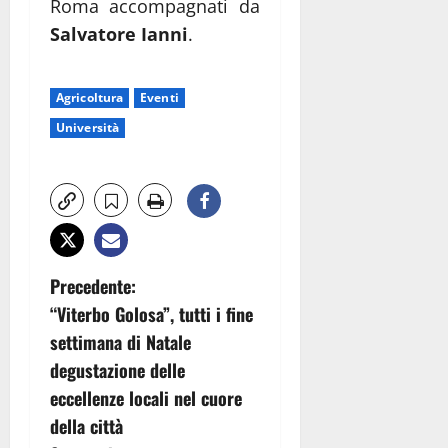
Roma accompagnati da
Salvatore Ianni
.
Agricoltura
Eventi
Università
N
Precedente:
“Viterbo Golosa”, tutti i fine
a
settimana di Natale
v
degustazione delle
eccellenze locali nel cuore
i
della città