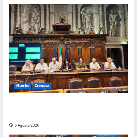
Viterbo
Cronaca
Viterbo – Ombre Festival chiude con successo e
pensa al futuro: “Ora progetto pilota per una Fiera
del Libro nella Tuscia”
6 Agosto 2026