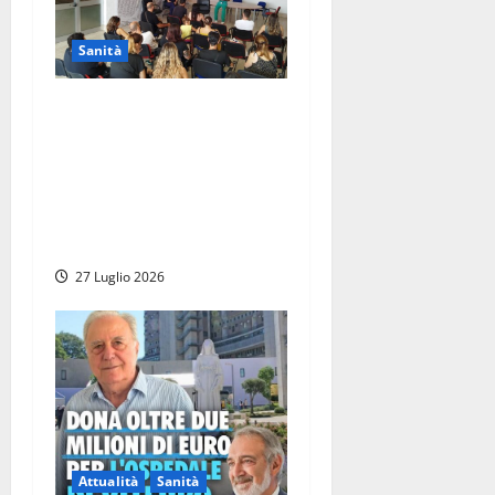
Sanità
Viterbo – All’ospedale Santa
Rosa open day per
conoscere il parto indolore,
Nicolanti: “Il dolore del
parto non sia un passaggio
obbligato”
27 Luglio 2026
Attualità
Sanità