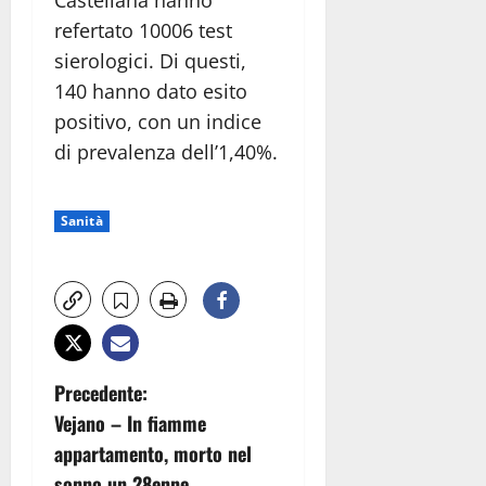
Castellana hanno
refertato 10006 test
sierologici. Di questi,
140 hanno dato esito
positivo, con un indice
di prevalenza dell’1,40%.
Sanità
N
Precedente:
Vejano – In fiamme
a
appartamento, morto nel
sonno un 28enne