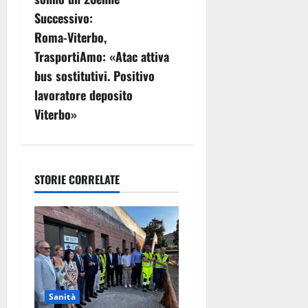
v
Successivo:
i
Roma-Viterbo,
g
TrasportiAmo: «Atac attiva
bus sostitutivi. Positivo
a
lavoratore deposito
z
Viterbo»
i
o
STORIE CORRELATE
n
e
a
r
Sanità