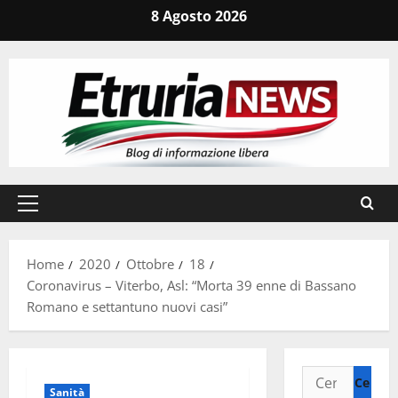
Vai
8 Agosto 2026
al
contenuto
Menu
principale
Home
2020
Ottobre
18
Coronavirus – Viterbo, Asl: “Morta 39 enne di Bassano
Romano e settantuno nuovi casi”
Ricerca
Sanità