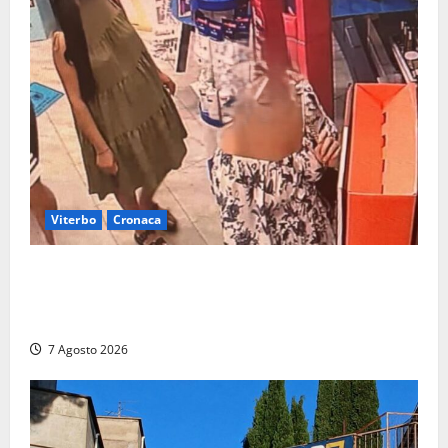
Viterbo
Cronaca
Svaligiano una farmacia a Viterbo davanti alle
telecamere, poi commettono altri furti a Orte: è
caccia a due donne
7 Agosto 2026