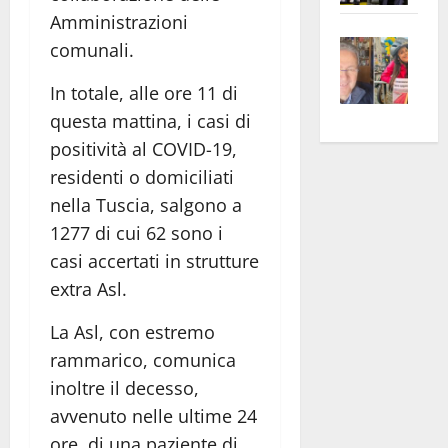
apre
Area
Amministrazioni
Vite
la
sogl
comunali.
–
rass
Isee
In totale, alle ore 11 di
A
atte
a
Omb
anc
26mi
questa mattina, i casi di
Fest
Cont
euro
positività al COVID-19,
Fron
Vald
per
residenti o domiciliati
e
e
l’an
nella Tuscia, salgono a
Gabb
Zang
acca
1277 di cui 62 sono i
vis
202
casi accertati in strutture
a
extra Asl.
vis
La Asl, con estremo
rammarico, comunica
inoltre il decesso,
avvenuto nelle ultime 24
ore, di una paziente di