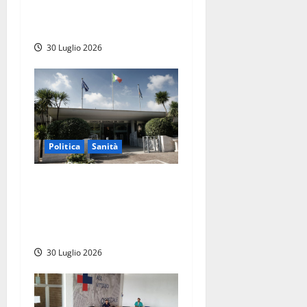
computerizzato per anca e
ginocchio
30 Luglio 2026
Politica
Sanità
Sanità Lazio, il centrodestra
attacca l’opposizione:
“Basta arrampicarsi sugli
specchi”
30 Luglio 2026