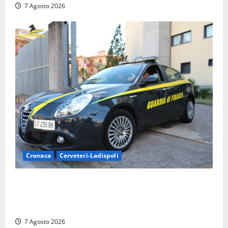
7 Agosto 2026
Cronaca
Cerveteri-Ladispoli
Ladispoli al centro dei controlli della Guardia di
Finanza: scoperti 33 lavoratori irregolari e
numerose violazioni fiscali
7 Agosto 2026