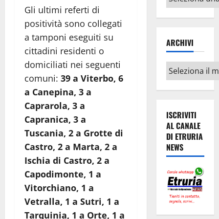
argomenti
Gli ultimi referti di
positività sono collegati
a tamponi eseguiti su
ARCHIVI
cittadini residenti o
domiciliati nei seguenti
Archivi
comuni:
39 a Viterbo, 6
a Canepina, 3 a
Caprarola, 3 a
ISCRIVITI
Capranica, 3 a
AL CANALE
Tuscania, 2 a Grotte di
DI ETRURIA
Castro, 2 a Marta, 2 a
NEWS
Ischia di Castro, 2 a
Capodimonte, 1 a
Vitorchiano, 1 a
Vetralla, 1 a Sutri, 1 a
Tarquinia, 1 a Orte, 1 a