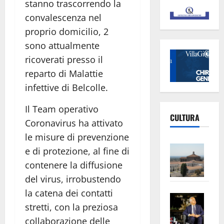
stanno trascorrendo la
convalescenza nel
proprio domicilio, 2
sono attualmente
ricoverati presso il
reparto di Malattie
infettive di Belcolle.
Il Team operativo
CULTURA
Coronavirus ha attivato
le misure di prevenzione
Vite
e di protezione, al fine di
–
contenere la diffusione
L’Un
del virus, irrobustendo
ampl
la catena dei contatti
Saba
la
stretti, con la preziosa
–
No
collaborazione delle
Pian
Tax