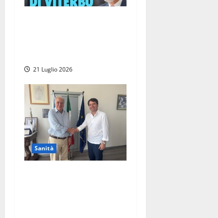
Viterbo – Il presidente
Rocca ricorda la
straordinaria generosità del
dottor Enzo Facchini
21 Luglio 2026
Sanità
Viterbo – All’ospedale Santa
Rosa nasce il nuovo
laboratorio di genetica
medica, grazie ad una