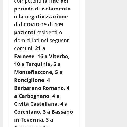
competenti
la fine del
periodo di isolamento
o la negativizzazione
dal COVID-19 di 109
pazienti
residenti o
domiciliati nei seguenti
comuni:
21 a
Farnese,
16 a Viterbo,
10 a Tarquinia, 5 a
Montefiascone, 5 a
Ronciglione, 4
Barbarano Romano, 4
a Carbognano, 4 a
Civita Castellana, 4 a
Corchiano, 3 a Bassano
in Teverina, 3 a