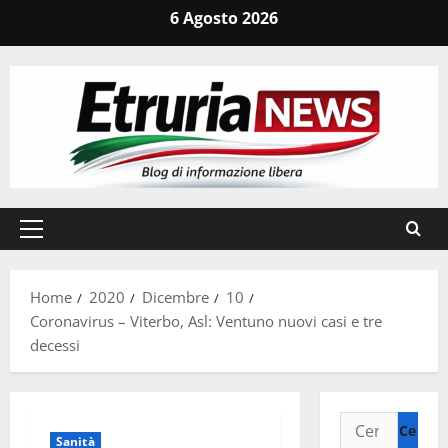
Vai
6 Agosto 2026
al
contenuto
Menu
principale
Home
2020
Dicembre
10
Coronavirus – Viterbo, Asl: Ventuno nuovi casi e tre
decessi
Ricerca
Sanità