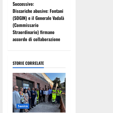
i
Successivo:
g
Discariche abusive: Fontani
(SOGIN) e il Generale Vadalà
a
(Commissario
z
Straordinario) firmano
accordo di collaborazione
i
o
n
STORIE CORRELATE
e
a
r
t
Sanità