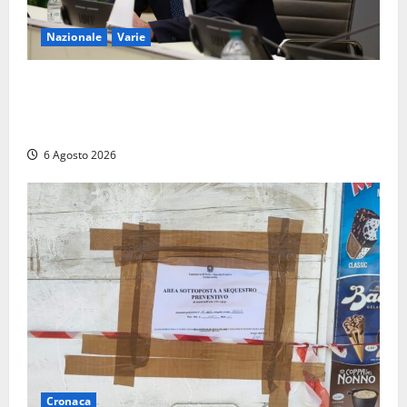
Nazionale
Varie
Nucleare: il Parlamento amplia il perimetro delle
attività di Sogin. Dopo il reattore RTS-1 del Cisam
anche il covertitore Euracos di Pavia
6 Agosto 2026
Cronaca