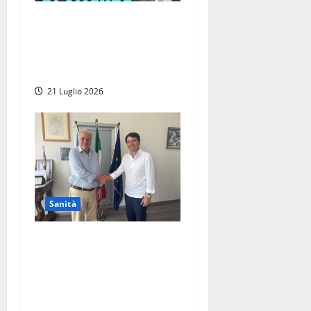
Viterbo – Il presidente
Rocca ricorda la
straordinaria generosità del
dottor Enzo Facchini
21 Luglio 2026
Sanità
Viterbo – All’ospedale Santa
Rosa nasce il nuovo
laboratorio di genetica
medica, grazie ad una
donazione di oltre 2 milioni