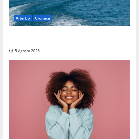
Viterbo
Cronaca
Paura sul lago di Bolsena, turista tedesca scompare
per due ore: ritrovata sana e salva
5 Agosto 2026