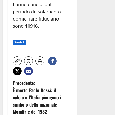
hanno concluso il
periodo di isolamento
domiciliare fiduciario
sono
11916.
Sanità
N
Precedente:
È morto Paolo Rossi: il
a
calcio e l’Italia piangono il
v
simbolo della nazionale
Mondiale del 1982