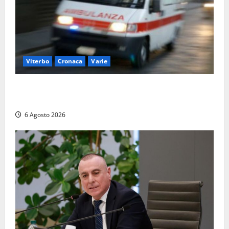
Viterbo
Cronaca
Varie
Viterbo, cade dal camion della raccolta rifiuti:
operatore trasportato in ospedale
6 Agosto 2026