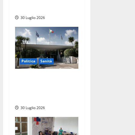
computerizzato per anca e
ginocchio
30 Luglio 2026
Politica
Sanità
Sanità Lazio, il centrodestra
attacca l’opposizione:
“Basta arrampicarsi sugli
specchi”
30 Luglio 2026