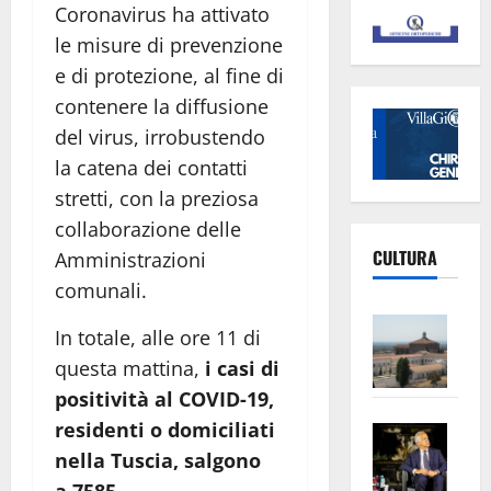
Coronavirus ha attivato
le misure di prevenzione
e di protezione, al fine di
contenere la diffusione
del virus, irrobustendo
la catena dei contatti
stretti, con la preziosa
collaborazione delle
CULTURA
Amministrazioni
comunali.
Vite
In totale, alle ore 11 di
–
questa mattina,
i casi di
L’Un
positività al COVID-19,
ampl
residenti o domiciliati
Saba
la
–
No
nella Tuscia, salgono
Pian
Tax