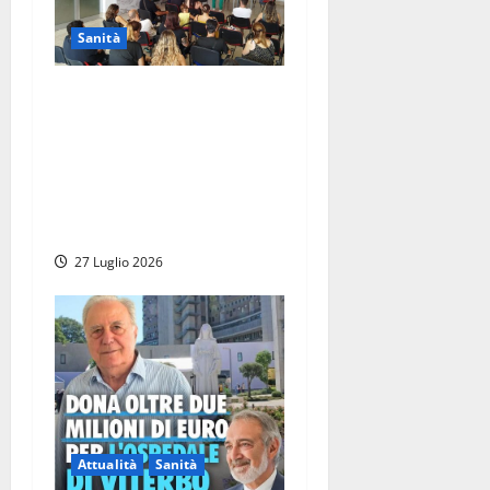
Sanità
Viterbo – All’ospedale Santa
Rosa open day per
conoscere il parto indolore,
Nicolanti: “Il dolore del
parto non sia un passaggio
obbligato”
27 Luglio 2026
Attualità
Sanità