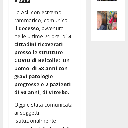
a
7585
.
apre
Area
La Asl, con estremo
Vite
la
sogl
–
rass
Isee
rammarico, comunica
A
atte
a
il
decesso,
avvenuto
Omb
anc
26mi
nelle ultime 24 ore, di
3
Fest
Cont
euro
cittadini
ricoverati
Fron
Vald
per
presso le strutture
e
e
l’an
COVID di Belcolle: un
Gabb
Zang
acca
uomo di 58 anni con
vis
202
gravi patologie
a
vis
pregresse e 2 pazienti
di 90 anni, di Viterbo.
Oggi è stata comunicata
ai soggetti
istituzionalmente