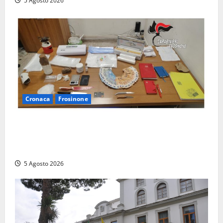
5 Agosto 2026
Cronaca
Frosinone
(FOTO) Frosinone, il ‘fiume del crack’: conquistato
sul Cosa il fortino della droga, 4 arresti…
multietnici
5 Agosto 2026