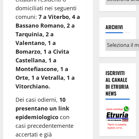
argomenti
domiciliati nei seguenti
comuni:
7 a Viterbo, 4 a
Bassano Romano, 2 a
ARCHIVI
Tarquinia, 2 a
Valentano, 1 a
Archivi
Bomarzo, 1 a Civita
Castellana, 1 a
Montefiascone, 1 a
ISCRIVITI
Orte, 1 a Vetralla, 1 a
AL CANALE
Vitorchiano.
DI ETRURIA
NEWS
Dei casi odierni,
10
presentano un link
epidemiologico
con
casi precedentemente
accertati e già