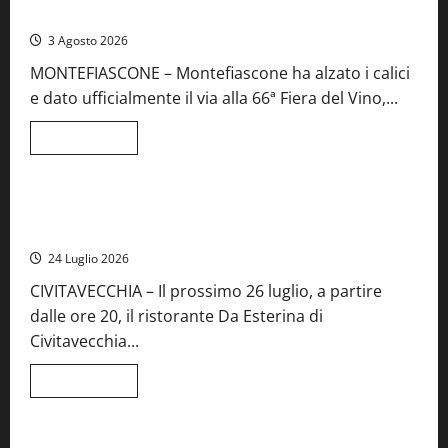
aperte
da record per la 66ª edizione
le
iscrizioni
3 Agosto 2026
al
Concorso
MONTEFIASCONE – Montefiascone ha alzato i calici
regionale
del
e dato ufficialmente il via alla 66ª Fiera del Vino,...
Lazio
Leggi
Leggi tutto
di
Food News
più
su
Montefiascone
brinda
Stecca x Esterina: una serata a quattro mani tra Roma e il
alla
mare di Civitavecchia
sua
Fiera
24 Luglio 2026
del
Vino:
CIVITAVECCHIA – Il prossimo 26 luglio, a partire
inaugurazione
da
dalle ore 20, il ristorante Da Esterina di
record
per
Civitavecchia...
la
66ª
edizione
Leggi
Leggi tutto
di
Cronaca
Food News
Viterbo
più
su
Stecca