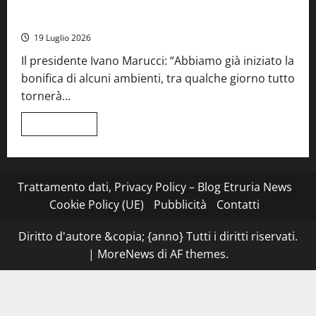
x
Montefiascone – I NAS dei carabinieri chiudono la Cantina
Esterina:
Sociale: gravi carenze igieniche
una
serata
19 Luglio 2026
a
quattro
Il presidente Ivano Marucci: “Abbiamo già iniziato la
mani
tra
bonifica di alcuni ambienti, tra qualche giorno tutto
Roma
e
tornerà...
il
mare
di
Leggi
Leggi tutto
Civitavecchia
di
più
su
Montefiascone
–
I
Trattamento dati, Privacy Policy – Blog Etruria News
NAS
dei
Cookie Policy (UE)
Pubblicità
Contatti
carabinieri
chiudono
la
Diritto d'autore &copia; {anno} Tutti i diritti riservati.
Cantina
Sociale:
|
MoreNews
di AF themes.
gravi
carenze
igieniche