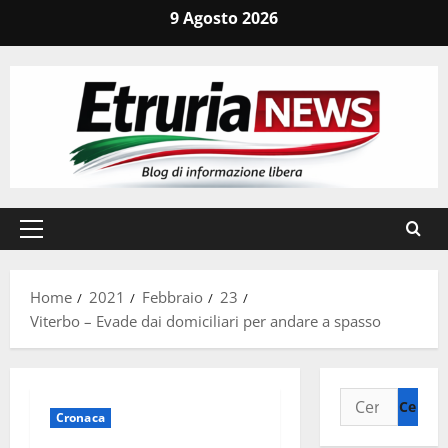
Vai
9 Agosto 2026
al
contenuto
Menu
principale
Home
2021
Febbraio
23
Viterbo – Evade dai domiciliari per andare a spasso
Ricerca
Cronaca
per: