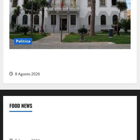
Politica
Civitavecchia – Accesso agli atti, il Pd fa chiarezza:
“Non è stato ridotto nessun diritto”
8 Agosto 2026
FOOD NEWS
Food News
Viterbo
A Castiglione in Teverina la 41esima festa del Vino: cantine
aperte, musica e spettacolo