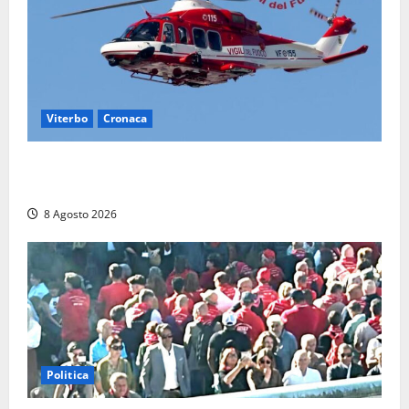
Viterbo
Cronaca
Scattano le ricerche per un piccolo elicottero
precipitato a Sutri: era un falso allarme
8 Agosto 2026
Politica