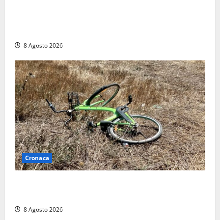
“Cgil volta le spalle a La Russa e Sberna” a
Marcinelle, Meloni: “Gesto vergognoso”. Landini
replica: “Falso”
8 Agosto 2026
Cronaca
Allarme biciclette a Montalto Marina: «Furti
ovunque, ormai sembra un bike sharing illegale»
8 Agosto 2026