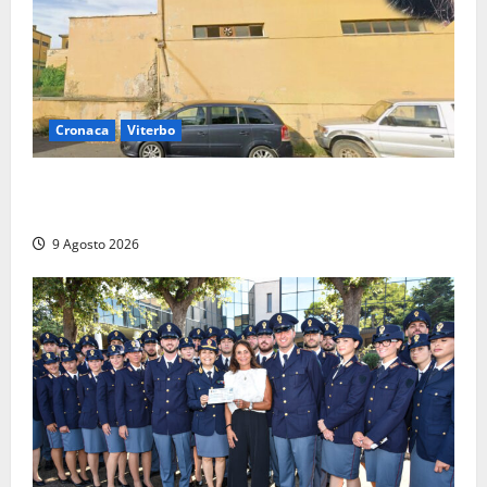
Cronaca
Viterbo
Morte della 23enne Benedetta all’ex consorzio
agrario, fatale il “festino” del compleanno
9 Agosto 2026