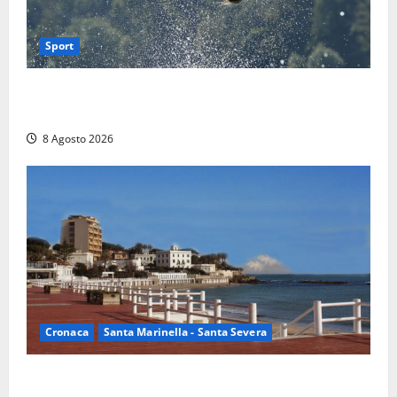
Sport
Rieti – Mondiali di Wakeboard 2026, Noa Gualtieri è
campione del mondo Under 14
8 Agosto 2026
Cronaca
Santa Marinella - Santa Severa
Furti delle chiavi di casa nelle auto, l’allarme arriva