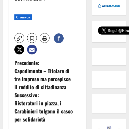
Cronaca
N
Precedente:
Capodimonte – Titolare di
a
tre imprese ma percepisce
v
il reddito di cittadinanza
Successivo:
i
Ristoratori in piazza, i
g
Carabinieri tolgono il casco
per solidarietà
a