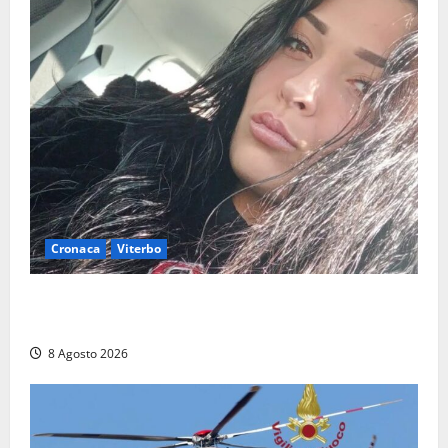
Cronaca
Viterbo
Aveva compiuto 23 anni ieri: Benedetta trovata
morta nell’ex Consorzio agrario
8 Agosto 2026