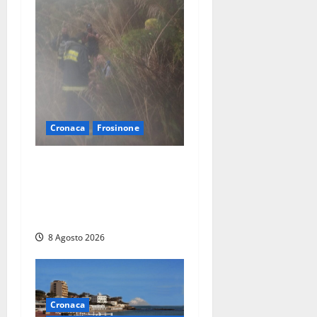
Cronaca
Frosinone
Escursionisti si perdono
durante la bufera nelle
montagne di Sora. Elicottero
bloccato, soccorsi da terra
8 Agosto 2026
Cronaca