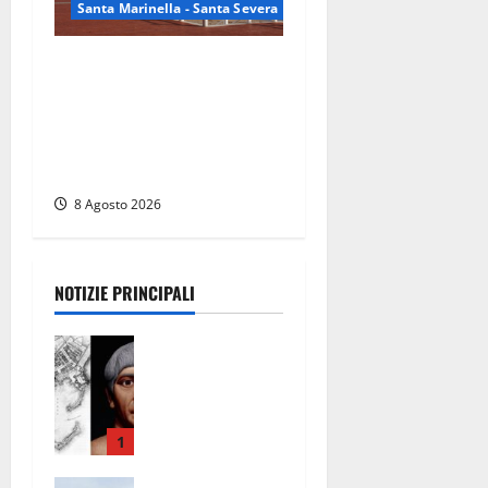
Santa Marinella - Santa Severa
Furti delle chiavi di casa
nelle auto, l’allarme arriva
anche a Santa Marinella:
“Grazie al libretto i ladri
trovano l’indirizzo”
8 Agosto 2026
NOTIZIE PRINCIPALI
Tra l’8 e il 9
agosto del
117 moriva
Traiano.
Civitavecchi
1
a, la sua