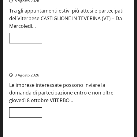
5 Agosto 2026
Tra gli appuntamenti estivi più attesi e partecipati
del Viterbese CASTIGLIONE IN TEVERINA (VT) – Da
Mercoledì...
Leggi
Leggi tutto
di
Food News
più
su
A
Castiglione
Birre Preziose, aperte le iscrizioni al Concorso regionale
in
del Lazio
Teverina
la
3 Agosto 2026
41esima
festa
Le imprese interessate possono inviare la
del
Vino:
domanda di partecipazione entro e non oltre
cantine
aperte,
giovedì 8 ottobre VITERBO...
musica
e
spettacolo
Leggi
Leggi tutto
di
Viterbo
Food News
più
su
Birre
Preziose,
Montefiascone brinda alla sua Fiera del Vino: inaugurazione