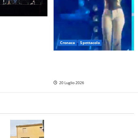
aso riaperto: al
ta Severa il “salotto”
si e Sempio incanta
Cronaca
Spettacolo
ettatori
Noemi cade dal palco durante
concerto in Abruzzo, trasferita in
ospedale (VIDEO)
20 Luglio 2026
Morte della 23enne Benedetta all’ex
consorzio agrario, fatale il “festino”