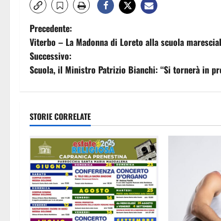
N
Precedente:
Viterbo – La Madonna di Loreto alla scuola maresciall
a
Successivo:
v
Scuola, il Ministro Patrizio Bianchi: “Si tornerà in p
i
g
STORIE CORRELATE
a
z
i
o
n