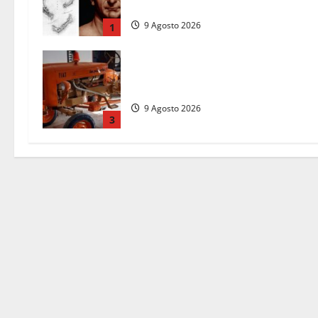
non l’ha ricordato
9 Agosto 2026
1
Tragedia nelle campagne: uomo
muore schiacciato dal trattore
9 Agosto 2026
3