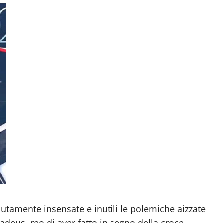
tamente insensate e inutili le polemiche aizzate
deus, reo di aver fatto in segno della croce