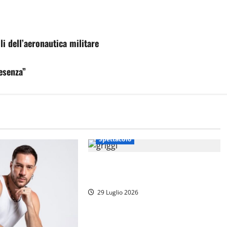
i dell’aeronautica militare
resenza”
Spettacolo
Chi è Raffaella Griggi, la nuova
conduttrice di “Chi l’ha visto?”
29 Luglio 2026