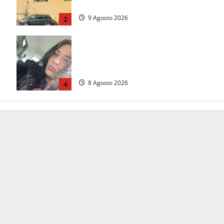
del compleanno
9 Agosto 2026
2
Aveva compiuto 23 anni ieri:
Benedetta trovata morta nell’ex
Consorzio agrario
8 Agosto 2026
4