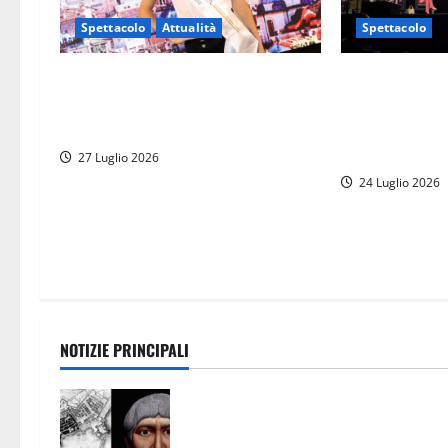
Spettacolo
Spettacolo
Attualità
Garlasco, un c
La giovane mamma Cristina Virga è
Castello di San
Miss Roma 2026, pronta per Miss
a metà tra Sta
Italia
quasi mille sp
27 Luglio 2026
24 Luglio 2026
NOTIZIE PRINCIPALI
Tra l’8 e il 9 agosto del 117 moriva
Traiano. Civitavecchia, la sua città,