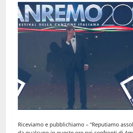
Riceviamo e pubblichiamo – “Reputiamo assolu
da qualcuno in queste ore nei confronti di Ama