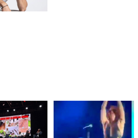
 conquista
arquinia sugli schermi
 re del popping