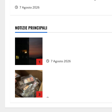
esame del caso
7 Agosto 2026
NOTIZIE PRINCIPALI
Incubo in condominio a Sora per un
76enne, finita in ospedale per lo
stress: indagati i vicini per stalking
7 Agosto 2026
1
Maxi sequestro da 157mila euro a
Tarquinia, la Cassazione annulla il
provvedimento e dispone un nuovo
esame del caso
3
7 Agosto 2026