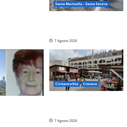
dominio a Sora per
Santa Marinella - Santa Severa
nita in ospedale per
gati i vicini per
Santa Marinella – Maxi incendio
sulla costa: nove auto distrutte dal
rogo, conclusa l’emergenza (FOTO)
7 Agosto 2026
Civitavecchia
Cronaca
Civitavecchia, lavori al Mercato:
ne uccide la nonna a
modifiche alla viabilità prorogate
trambi vivevano a
(almeno) fino al 31 dicembre
7 Agosto 2026