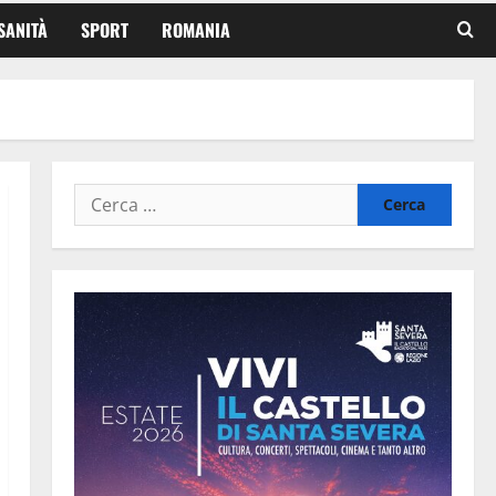
SANITÀ
SPORT
ROMANIA
i
Ricerca
per: