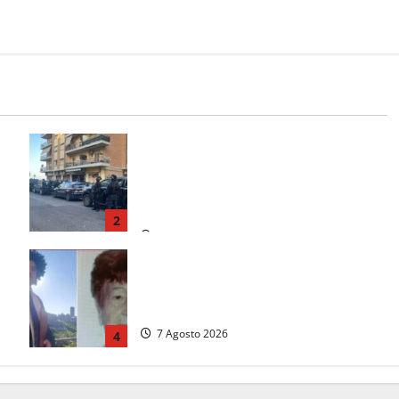
Blitz antidroga sul litorale romano: 9
a
arresti e 14 denunce. In campo anche
i paracadutisti in assetto da guerra
(FOTO)
2
7 Agosto 2026
Chieti – Giovane uccide la nonna a
martellate, entrambi vivevano a
Roma
7 Agosto 2026
4