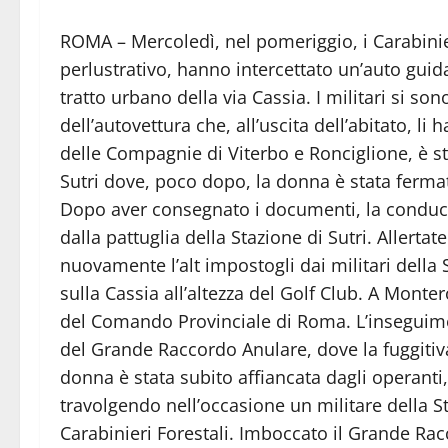
ROMA – Mercoledì, nel pomeriggio, i Carabinier
perlustrativo, hanno intercettato un’auto guida
tratto urbano della via Cassia. I militari si s
dell’autovettura che, all’uscita dell’abitato, li 
delle Compagnie di Viterbo e Ronciglione, è st
Sutri dove, poco dopo, la donna è stata fermata
Dopo aver consegnato i documenti, la conducent
dalla pattuglia della Stazione di Sutri. Allertat
nuovamente l’alt impostogli dai militari della 
sulla Cassia all’altezza del Golf Club. A Monte
del Comando Provinciale di Roma. L’inseguiment
del Grande Raccordo Anulare, dove la fuggitiva 
donna è stata subito affiancata dagli operanti
travolgendo nell’occasione un militare della S
Carabinieri Forestali. Imboccato il Grande Ra