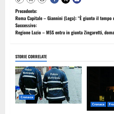
N
Precedente:
Roma Capitale – Giannini (Lega): “È giunto il tempo 
a
Successivo:
v
Regione Lazio – M5S entra in giunta Zingaretti, do
i
g
STORIE CORRELATE
a
z
i
o
Cronaca
Cronaca
Fro
n
Cinque agenti della Polizia locale