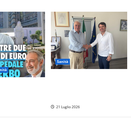
Sanità
nità
Viterbo – All’ospedale Santa Rosa
nasce il nuovo laboratorio di
residente Rocca
genetica medica, grazie ad una
aordinaria generosità
donazione di oltre 2 milioni di euro
o Facchini
21 Luglio 2026