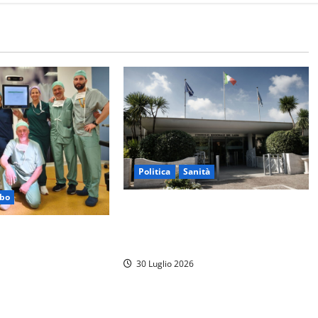
Politica
Sanità
rbo
Sanità Lazio, il centrodestra
attacca l’opposizione: “Basta
dale Santa Rosa,
arrampicarsi sugli specchi”
ia per la chirurgia
30 Luglio 2026
iva il navigatore
o per anca e