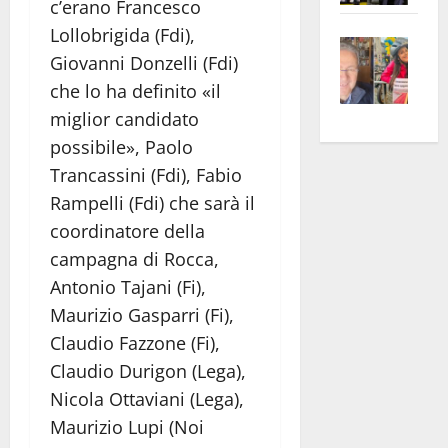
c’erano Francesco
apre
Area
Lollobrigida (Fdi),
Vite
la
sogl
Giovanni Donzelli (Fdi)
–
rass
Isee
che lo ha definito «il
A
atte
a
miglior candidato
Omb
anc
26mi
Fest
Cont
euro
possibile», Paolo
Fron
Vald
per
Trancassini (Fdi), Fabio
e
e
l’an
Rampelli (Fdi) che sarà il
Gabb
Zang
acca
coordinatore della
vis
202
campagna di Rocca,
a
Antonio Tajani (Fi),
vis
Maurizio Gasparri (Fi),
Claudio Fazzone (Fi),
Claudio Durigon (Lega),
Nicola Ottaviani (Lega),
Maurizio Lupi (Noi