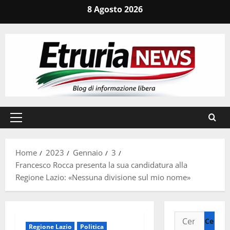
Vai
8 Agosto 2026
al
contenuto
Menu
principale
Home
2023
Gennaio
3
Francesco Rocca presenta la sua candidatura alla
Regione Lazio: «Nessuna divisione sul mio nome»
Ricerca
Regione Lazio
Politica