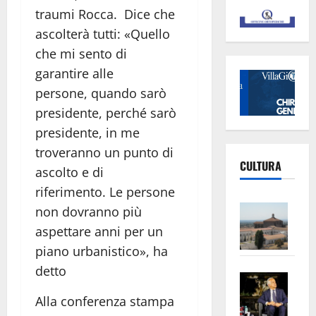
traumi Rocca. Dice che
ascolterà tutti: «Quello
che mi sento di
garantire alle
persone, quando sarò
presidente, perché sarò
presidente, in me
troveranno un punto di
CULTURA
ascolto e di
riferimento. Le persone
Vite
non dovranno più
–
aspettare anni per un
L’Un
piano urbanistico», ha
ampl
detto
Saba
la
–
No
Alla conferenza stampa
Pian
Tax