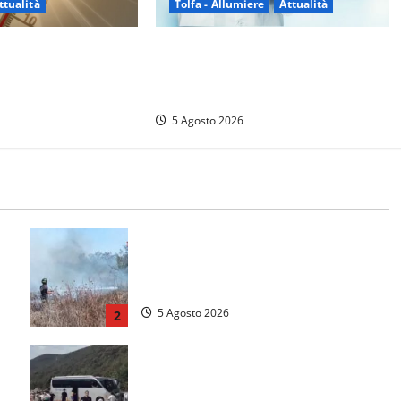
Tolfa - Allumiere
Attualità
ttualità
Tolfa – Medico di base assente e
cia’ da un mese: è
nessun sostituto: disagi per oltre
 notti tropicali. E i
mille assistiti
no danni
5 Agosto 2026
e
Vasto incendio ad Anguillara, fiamme
o
vicino alle abitazioni: mobilitati i
Vigili del fuoco
5 Agosto 2026
2
Incidente Terni-Rieti, deceduto
questa mattina un altro turista che si
trovava sul Pullman, la moglie era