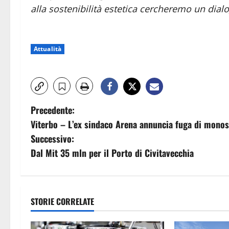
alla sostenibilità estetica cercheremo un dialog
Attualità
N
Precedente:
Viterbo – L’ex sindaco Arena annuncia fuga di monoss
a
Successivo:
v
Dal Mit 35 mln per il Porto di Civitavecchia
i
g
STORIE CORRELATE
a