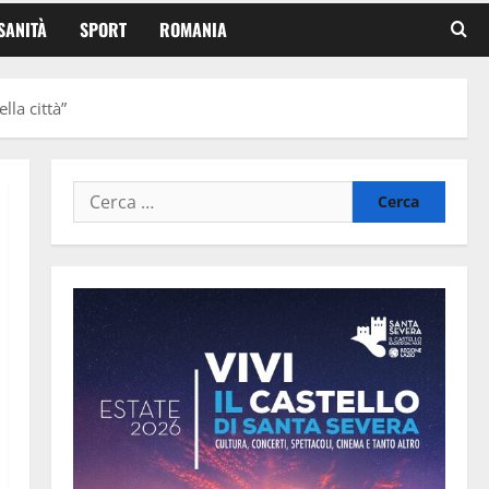
SANITÀ
SPORT
ROMANIA
la città”
Ricerca
per: