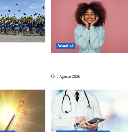
Attualità
r il 233esimo corso
ella Polizia di Stato,
Prestiti personali: tutte le
Mattia Salvati di
opportunità
stro
5 Agosto 2026