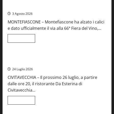
Preziose,
Montefiascone brinda alla sua Fiera del Vino: inaugurazione
aperte
da record per la 66ª edizione
le
iscrizioni
3 Agosto 2026
al
Concorso
MONTEFIASCONE – Montefiascone ha alzato i calici
regionale
del
e dato ufficialmente il via alla 66ª Fiera del Vino,...
Lazio
Leggi
Leggi tutto
di
Food News
più
su
Montefiascone
brinda
Stecca x Esterina: una serata a quattro mani tra Roma e il
alla
mare di Civitavecchia
sua
Fiera
24 Luglio 2026
del
Vino:
CIVITAVECCHIA – Il prossimo 26 luglio, a partire
inaugurazione
da
dalle ore 20, il ristorante Da Esterina di
record
per
Civitavecchia...
la
66ª
edizione
Leggi
Leggi tutto
di
Cronaca
Food News
Viterbo
più
su