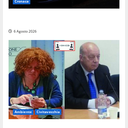
Cronaca
Verbania – Lite degenera: 55enne accoltellato, è
ricoverato in ospedale
6 Agosto 2026
Ambiente
Civitavecchia
Civitavecchia – Fosso Crepacuore, la Regione Lazio