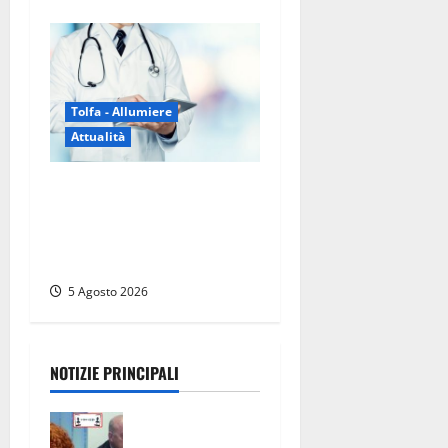
Tolfa - Allumiere
Attualità
Tolfa – Medico di base
assente e nessun sostituto:
disagi per oltre mille
assistiti
5 Agosto 2026
NOTIZIE PRINCIPALI
Civitavecchi
a – Fosso