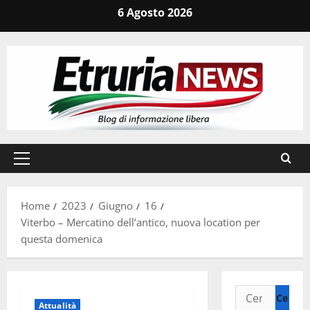
Vai
6 Agosto 2026
al
contenuto
Menu
principale
Home
2023
Giugno
16
Viterbo – Mercatino dell’antico, nuova location per
questa domenica
Ricerca
Attualità