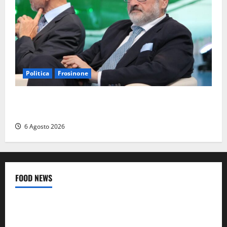
Politica
Frosinone
Frosinone – TAV e nuovo aeroporto: la ‘ricetta’ di
Quadrini per il rilancio della Ciociaria
6 Agosto 2026
FOOD NEWS
Food News
Viterbo
A Castiglione in Teverina la 41esima festa del Vino: cantine
aperte, musica e spettacolo