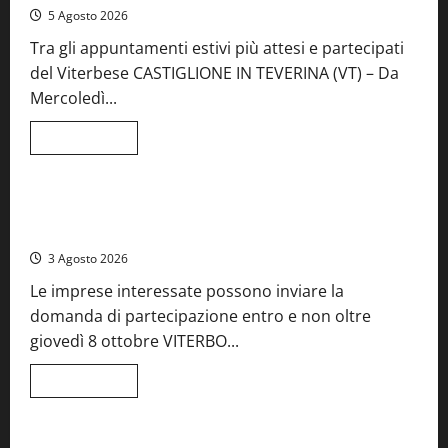
5 Agosto 2026
Tra gli appuntamenti estivi più attesi e partecipati
del Viterbese CASTIGLIONE IN TEVERINA (VT) – Da
Mercoledì...
Leggi
Leggi tutto
di
Food News
più
su
A
Castiglione
Birre Preziose, aperte le iscrizioni al Concorso regionale
in
del Lazio
Teverina
la
3 Agosto 2026
41esima
festa
Le imprese interessate possono inviare la
del
Vino:
domanda di partecipazione entro e non oltre
cantine
aperte,
giovedì 8 ottobre VITERBO...
musica
e
spettacolo
Leggi
Leggi tutto
di
Viterbo
Food News
più
su
Birre