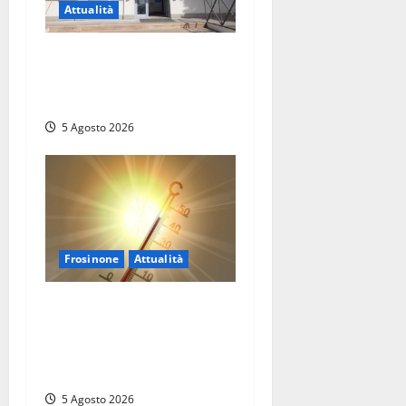
Attualità
Il SuperEnalotto premia
Viterbo, una vincita al
Poggino
5 Agosto 2026
Frosinone
Attualità
Frosinone ‘brucia’ da un
mese: è record di afa e notti
tropicali. E i temporali
fanno danni
5 Agosto 2026