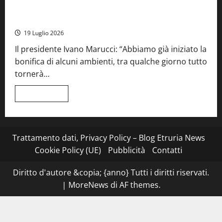
Stecca
x
Montefiascone – I NAS dei carabinieri chiudono la Cantina
Esterina:
Sociale: gravi carenze igieniche
una
serata
19 Luglio 2026
a
quattro
Il presidente Ivano Marucci: “Abbiamo già iniziato la
mani
tra
bonifica di alcuni ambienti, tra qualche giorno tutto
Roma
e
tornerà...
il
mare
di
Leggi
Leggi tutto
Civitavecchia
di
più
su
Montefiascone
–
I
Trattamento dati, Privacy Policy – Blog Etruria News
NAS
dei
Cookie Policy (UE)
Pubblicità
Contatti
carabinieri
chiudono
la
Diritto d'autore &copia; {anno} Tutti i diritti riservati.
Cantina
Sociale:
|
MoreNews
di AF themes.
gravi
carenze
igieniche