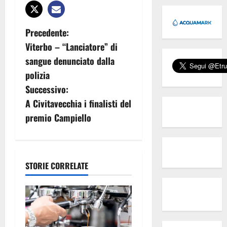
N
Precedente:
Viterbo – “Lanciatore” di
a
sangue denunciato dalla
v
polizia
Successivo:
i
A Civitavecchia i finalisti del
g
premio Campiello
a
z
STORIE CORRELATE
i
o
n