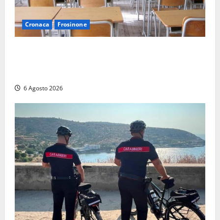
Cronaca
Frosinone
Frosinone, presunte molestie al liceo su una
minorenne: il Gip dice no all’archiviazione, il prof
nega
6 Agosto 2026