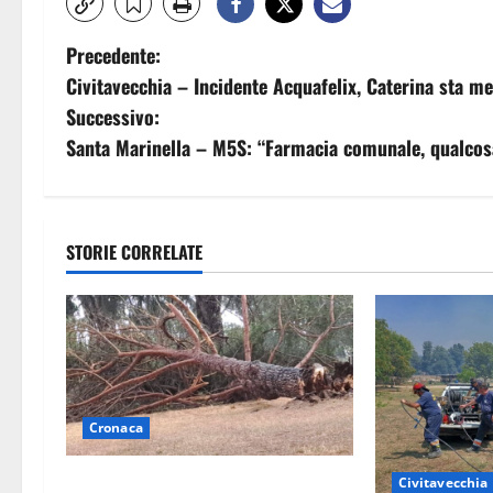
N
Precedente:
Civitavecchia – Incidente Acquafelix, Caterina sta m
a
Successivo:
v
Santa Marinella – M5S: “Farmacia comunale, qualcos
i
g
STORIE CORRELATE
a
z
i
o
Cronaca
n
Maltempo su Civita Castellana,
Civitavecchia