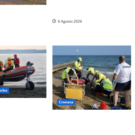
del Lago di Vico: sul posto tracce
– Vasto incendio al
di bivacchi abusivi
bilitazione di
6 Agosto 2026
erbo
Cronaca
i capovolge al Lago
uattro persone messe
Tuffo vietato dal pontile, muore un
gili del fuoco
17enne dopo quattro giorni di
agonia