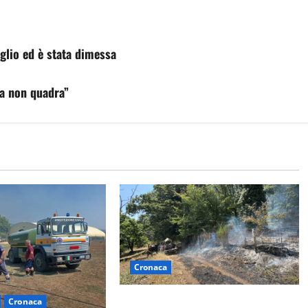
eglio ed è stata dimessa
a non quadra”
Cronaca
Principio di incendio nella Riserva
Cronaca