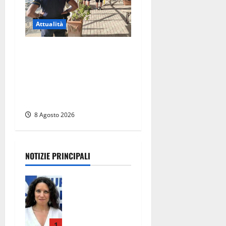
Attualità
Sant’Agostino, la beffa de
“La Scogliera”: il Comune
autorizza il chiosco due
giorni dopo i sigilli, ma lo
stabilimento resta bloccato
8 Agosto 2026
NOTIZIE PRINCIPALI
La Russa:
«Commenti
volgari e
sessisti dalla
platea,
1