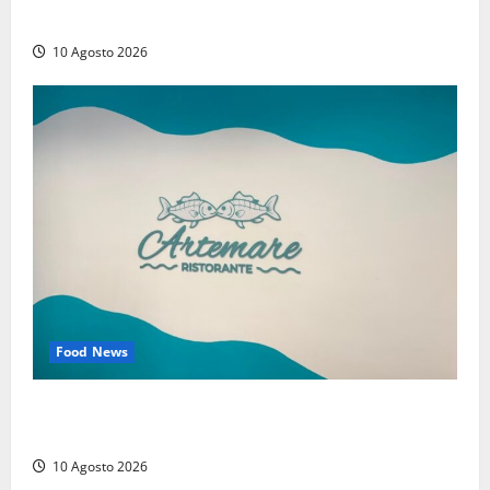
assegno clonato da 62mila euro: arrestato 54enne
10 Agosto 2026
Food News
Tarquinia – Dove il mare incontra l’arte: nasce il
ristorante ArteMare
10 Agosto 2026