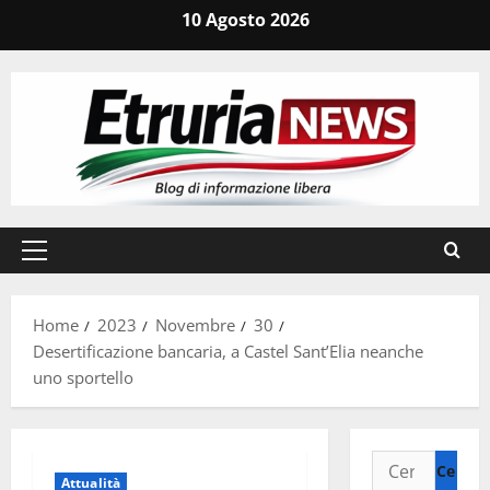
Vai
10 Agosto 2026
al
contenuto
Menu
principale
Home
2023
Novembre
30
Desertificazione bancaria, a Castel Sant’Elia neanche
uno sportello
Ricerca
Attualità