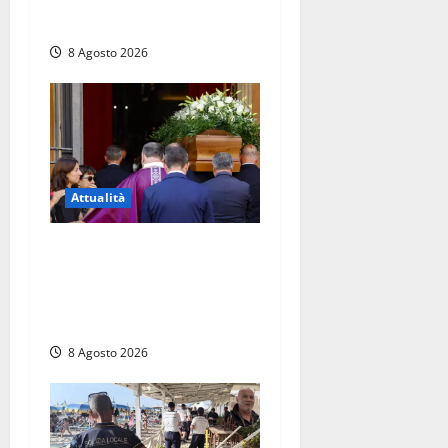
Gemelli: servono subito
donatori dei gruppi 0+ e 0-
8 Agosto 2026
Attualità
L’ultimo saluto a Luigi
Cavallari: dal tuffo nel lago
di Vico ai 37 giorni di
ricerche
8 Agosto 2026