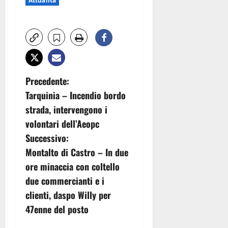
Attualità
N
Precedente:
Tarquinia – Incendio bordo
a
strada, intervengono i
v
volontari dell’Aeopc
Successivo:
i
Montalto di Castro – In due
g
ore minaccia con coltello
due commercianti e i
a
clienti, daspo Willy per
z
47enne del posto