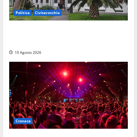
Politica
Civitavecchia
Discarica, maggioranza all’attacco: “Vecchio
impianto e ampliamento sono due procedimenti
diversi”
10 Agosto 2026
Cronaca
Pestaggio fuori da una discoteca: muore addetto alla