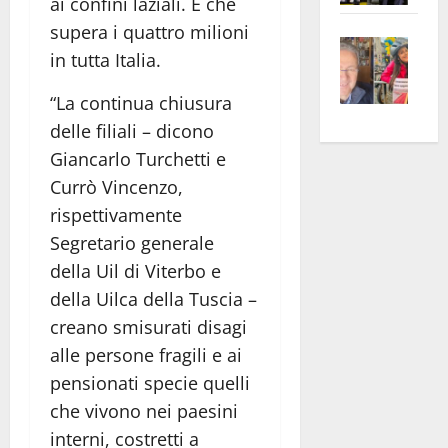
ai confini laziali. E che
apre
Area
supera i quattro milioni
Vite
la
sogl
in tutta Italia.
–
rass
Isee
A
atte
a
“La continua chiusura
Omb
anc
26mi
delle filiali – dicono
Fest
Cont
euro
Giancarlo Turchetti e
Fron
Vald
per
Currò Vincenzo,
e
e
l’an
rispettivamente
Gabb
Zang
acca
Segretario generale
vis
202
a
della Uil di Viterbo e
vis
della Uilca della Tuscia –
creano smisurati disagi
alle persone fragili e ai
pensionati specie quelli
che vivono nei paesini
interni, costretti a