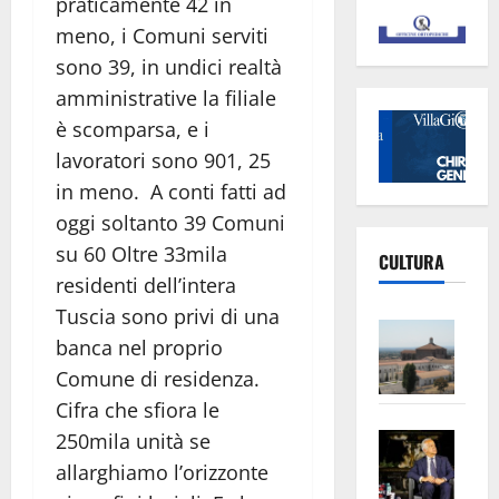
praticamente 42 in
meno, i Comuni serviti
sono 39, in undici realtà
amministrative la filiale
è scomparsa, e i
lavoratori sono 901, 25
in meno. A conti fatti ad
oggi soltanto 39 Comuni
su 60 Oltre 33mila
CULTURA
residenti dell’intera
Tuscia sono privi di una
Vite
banca nel proprio
–
Comune di residenza.
L’Un
Cifra che sfiora le
ampl
Saba
la
250mila unità se
–
No
allarghiamo l’orizzonte
Pian
Tax