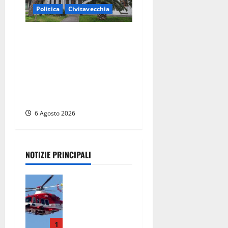
Politica
Civitavecchia
Civitavecchia – Fratelli
d’Italia sulle Terme
Imperiali: “Piendibene e
Cangani spieghino perché
stanno bloccando
un’occasione storica”
6 Agosto 2026
NOTIZIE PRINCIPALI
Piccolo
elicottero
precipita a
Sutri,
ricerche in
1