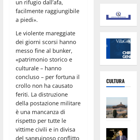
un rifugio dall’afa,
facilmente raggiungibile
a piedi».
Le violente mareggiate
dei giorni scorsi hanno
messo fine al bunker,
«patrimonio storico e
culturale – hanno
concluso – per fortuna il
CULTURA
crollo non ha causato
feriti. La distruzione
Vite
della postazione militare
–
è una mancanza di
L’Un
rispetto per tutte le
ampl
vittime civili e in divisa
Saba
la
del sanguinoso conflitto
–
No