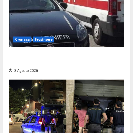
Cronaca
Frosinone
Anziano bloccato con lo spray al peperoncino: per
un 73enne di Esperia scatta la libertà vigilata
8 Agosto 2026