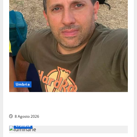
Umbria
Torreorsina dà l’ultimo saluto a Federico Romualdi,
l’autista che frenò per salvare i suoi passeggeri
8 Agosto 2026
Cronaca