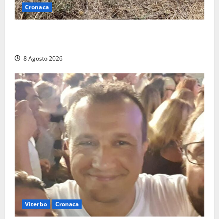
Cronaca
Allarme biciclette a Montalto Marina: «Furti
ovunque, ormai sembra un bike sharing illegale»
8 Agosto 2026
Viterbo
Cronaca