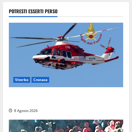
salvare i
suoi
POTRESTI ESSERTI PERSO
passeggeri
8 Agosto
2026
Viterbo
Cronaca
Piccolo elicottero precipita a Sutri, ricerche in corso
dopo la segnalazione
8 Agosto 2026