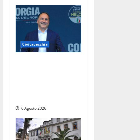
Civitavecchia
Civitavecchia – Fosso
Crepacuore, Grasso (FdI): “Il
Comune sapeva del parere
favorevole al rinnovo
dell’AIA e non ha informato
il Consiglio”
6 Agosto 2026