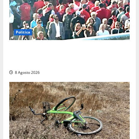
Politica
“Cgil volta le spalle a La Russa e Sberna” a
Marcinelle, Meloni: “Gesto vergognoso”. Landini
replica: “Falso”
8 Agosto 2026