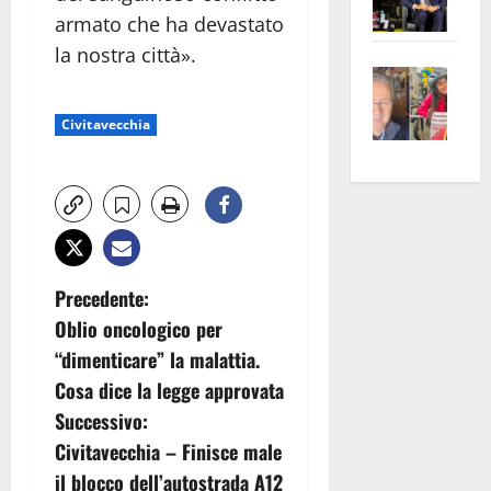
Pian
Tax
armato che ha devastato
apre
Area
la nostra città».
Vite
la
sogl
–
rass
Isee
Civitavecchia
A
atte
a
Omb
anc
26mi
Fest
Cont
euro
Fron
Vald
per
e
e
l’an
Gabb
Zang
acca
N
vis
202
Precedente:
a
Oblio oncologico per
a
vis
“dimenticare” la malattia.
v
Cosa dice la legge approvata
Successivo:
i
Civitavecchia – Finisce male
g
il blocco dell’autostrada A12