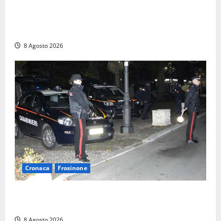
Da Cerveteri al mercato Trionfale, la droga viaggiava
con la frutta: 80mila euro sottovuoto e quasi tre
chili di hashish
8 Agosto 2026
Cronaca
Frosinone
Coppia sorpresa con la droga in casa a Fiuggi:
l’alloggio era un ‘laboratorio’ per preparare dosi
8 Agosto 2026