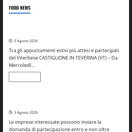
FOOD NEWS
Food News
Viterbo
A Castiglione in Teverina la 41esima festa del Vino: cantine
aperte, musica e spettacolo
5 Agosto 2026
Tra gli appuntamenti estivi più attesi e partecipati
del Viterbese CASTIGLIONE IN TEVERINA (VT) – Da
Mercoledì...
Leggi
Leggi tutto
di
Food News
più
su
A
Castiglione
Birre Preziose, aperte le iscrizioni al Concorso regionale
in
del Lazio
Teverina
la
3 Agosto 2026
41esima
festa
Le imprese interessate possono inviare la
del
Vino:
domanda di partecipazione entro e non oltre
cantine