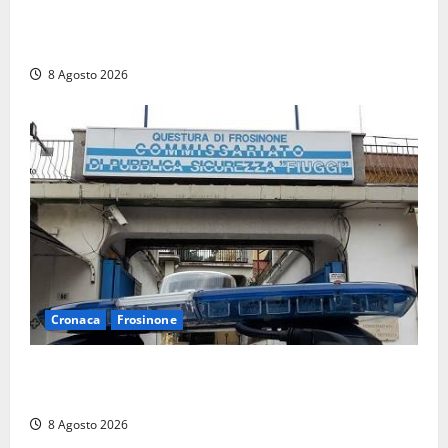
Brutto incidente stradale per Alessio Fiorillo:
Viterbo si stringe al suo “ciuffo”
8 Agosto 2026
Cronaca
Frosinone
Auto sospetta fermata a Fiuggi: la polizia trova un
coltello, cocaina e hashish. Quattro nei guai
8 Agosto 2026