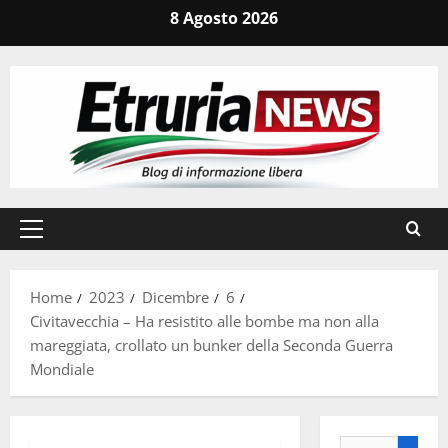
Vai
8 Agosto 2026
al
contenuto
Menu
principale
Home
2023
Dicembre
6
Civitavecchia – Ha resistito alle bombe ma non alla
mareggiata, crollato un bunker della Seconda Guerra
Mondiale
Ricerca