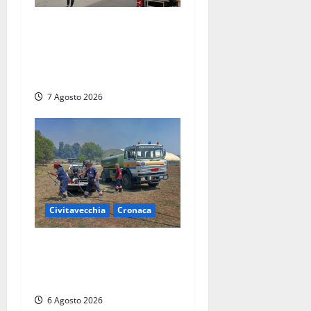
Civitavecchia, lavori al
Mercato: modifiche alla
viabilità prorogate (almeno)
fino al 31 dicembre
7 Agosto 2026
Civitavecchia
Cronaca
Civitavecchia – Vasto
incendio al Sasso, maxi
mobilitazione di soccorsi
6 Agosto 2026