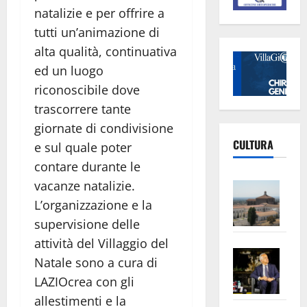
natalizie e per offrire a
tutti un’animazione di
alta qualità, continuativa
ed un luogo
riconoscibile dove
trascorrere tante
giornate di condivisione
CULTURA
e sul quale poter
contare durante le
Vite
vacanze natalizie.
–
L’organizzazione e la
L’Un
supervisione delle
ampl
attività del Villaggio del
Saba
la
Natale sono a cura di
–
No
LAZIOcrea con gli
Pian
Tax
allestimenti e la
apre
Area