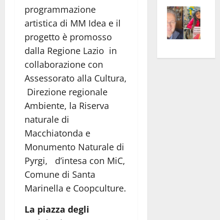
programmazione
Vite
la
sogl
–
rass
Isee
artistica di MM Idea e il
A
atte
a
progetto è promosso
Omb
anc
26mi
dalla Regione Lazio in
Fest
Cont
euro
collaborazione con
Fron
Vald
per
Assessorato alla Cultura,
e
e
l’an
Direzione regionale
Gabb
Zang
acca
Ambiente, la Riserva
vis
202
naturale di
a
vis
Macchiatonda e
Monumento Naturale di
Pyrgi, d’intesa con MiC,
Comune di Santa
Marinella e Coopculture.
La piazza degli