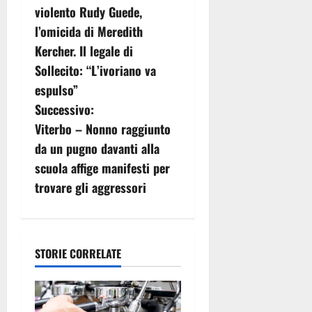
a
violento Rudy Guede,
v
l’omicida di Meredith
Kercher. Il legale di
i
Sollecito: “L’ivoriano va
g
espulso”
Successivo:
a
Viterbo – Nonno raggiunto
z
da un pugno davanti alla
scuola affige manifesti per
i
trovare gli aggressori
o
n
STORIE CORRELATE
e
a