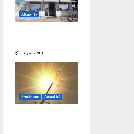
Attualità
Il SuperEnalotto premia
Viterbo, una vincita al
Poggino
5 Agosto 2026
Frosinone
Attualità
Frosinone ‘brucia’ da un
mese: è record di afa e notti
tropicali. E i temporali