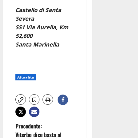
Castello di Santa
Severa
SS1 Via Aurelia, Km
52,600
Santa Marinella
Attualità
N
Precedente:
Viterbo dice basta al