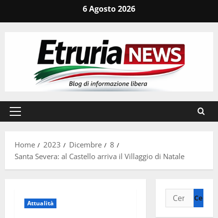
Vai
6 Agosto 2026
al
contenuto
Menu
principale
Home
2023
Dicembre
8
Santa Severa: al Castello arriva il Villaggio di Natale
Ricerca
Attualità
per: