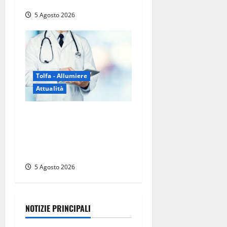
fanno danni
5 Agosto 2026
Tolfa - Allumiere
Attualità
Tolfa – Medico di base
assente e nessun sostituto:
disagi per oltre mille
assistiti
5 Agosto 2026
NOTIZIE PRINCIPALI