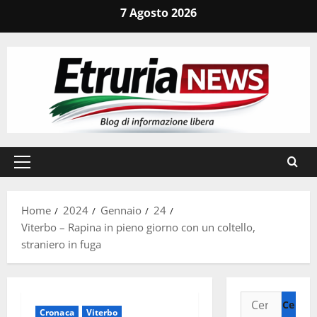
Vai
7 Agosto 2026
al
contenuto
Menu
principale
Home
2024
Gennaio
24
Viterbo – Rapina in pieno giorno con un coltello,
straniero in fuga
Ricerca
Cronaca
Viterbo