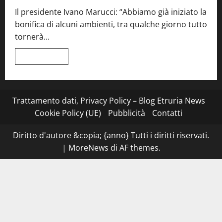
quattro
Il presidente Ivano Marucci: “Abbiamo già iniziato la
mani
tra
bonifica di alcuni ambienti, tra qualche giorno tutto
Roma
e
tornerà...
il
mare
di
Leggi
Leggi tutto
Civitavecchia
di
più
su
Montefiascone
–
I
Trattamento dati, Privacy Policy – Blog Etruria News
NAS
dei
Cookie Policy (UE)
Pubblicità
Contatti
carabinieri
chiudono
la
Diritto d'autore &copia; {anno} Tutti i diritti riservati.
Cantina
Sociale:
|
MoreNews
di AF themes.
gravi
carenze
igieniche