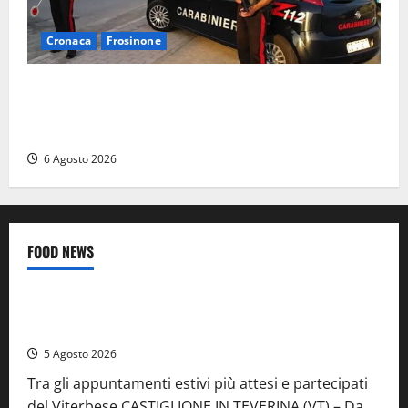
Cronaca
Frosinone
Ceccano – Rapina al Conad: minaccia il cassiere con
la pistola e fugge in camper con il bottino, arresto
lampo
6 Agosto 2026
FOOD NEWS
Food News
Viterbo
A Castiglione in Teverina la 41esima festa del Vino: cantine
aperte, musica e spettacolo
5 Agosto 2026
Tra gli appuntamenti estivi più attesi e partecipati
del Viterbese CASTIGLIONE IN TEVERINA (VT) – Da