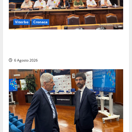
Viterbo
Cronaca
Viterbo – Ombre Festival chiude con successo e
pensa al futuro: “Ora progetto pilota per una Fiera
del Libro nella Tuscia”
6 Agosto 2026