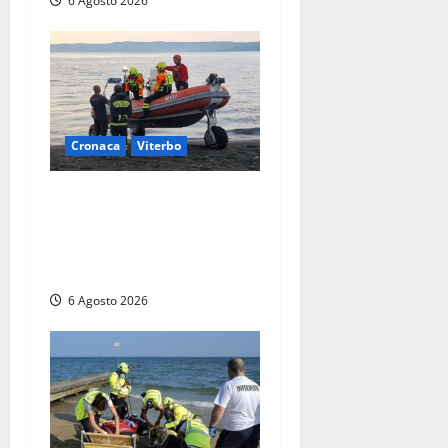
6 Agosto 2026
Cronaca
Viterbo
Imbarcazione si capovolge
al Lago di Bolsena, quattro
persone messe in salvo dai
vigili del fuoco
6 Agosto 2026