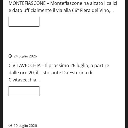
MONTEFIASCONE – Montefiascone ha alzato i calici
regionale
del
e dato ufficialmente il via alla 66ª Fiera del Vino,...
Lazio
Leggi
Leggi tutto
di
Food News
più
su
Montefiascone
brinda
Stecca x Esterina: una serata a quattro mani tra Roma e il
alla
mare di Civitavecchia
sua
Fiera
24 Luglio 2026
del
Vino:
CIVITAVECCHIA – Il prossimo 26 luglio, a partire
inaugurazione
da
dalle ore 20, il ristorante Da Esterina di
record
per
Civitavecchia...
la
66ª
edizione
Leggi
Leggi tutto
di
Cronaca
Food News
Viterbo
più
su
Stecca
x
Montefiascone – I NAS dei carabinieri chiudono la Cantina
Esterina:
Sociale: gravi carenze igieniche
una
serata
19 Luglio 2026
a