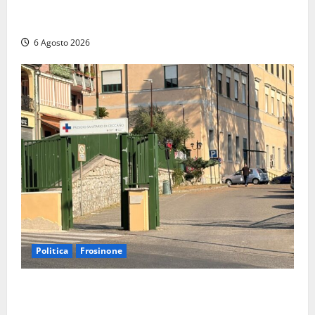
Blitz dei Carabinieri a Ladispoli: in una casa trovati
7 kg di hashish e una donna chiusa a chiave
6 Agosto 2026
Politica
Frosinone
Ceccano, Sanità: la Regione e il centrodestra
‘firmano’ il decreto per la Casa della Comunità e