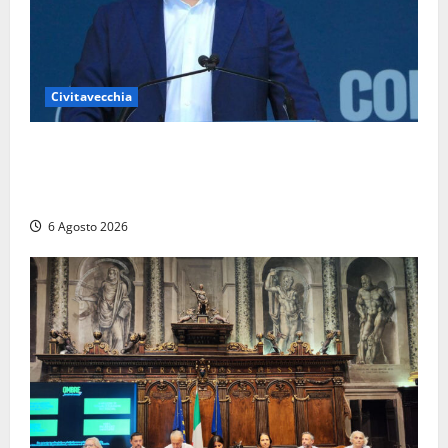
Civitavecchia
Civitavecchia – Fosso Crepacuore, Grasso (FdI): “Il
Comune sapeva del parere favorevole al rinnovo
dell’AIA e non ha informato il Consiglio”
6 Agosto 2026