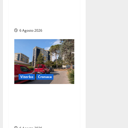
Principio di incendio nella
Riserva del Lago di Vico: sul
posto tracce di bivacchi
abusivi
6 Agosto 2026
Viterbo
Cronaca
Viterbo, paura in via
Murialdo: anziano minaccia
di lanciarsi dal settimo
piano, salvato dai
soccorritori (FOTO)