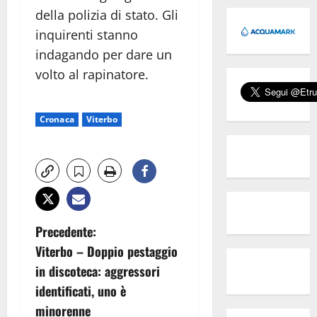
della polizia di stato. Gli
inquirenti stanno
indagando per dare un
volto al rapinatore.
Cronaca
Viterbo
N
Precedente:
Viterbo – Doppio pestaggio
a
in discoteca: aggressori
v
identificati, uno è
minorenne