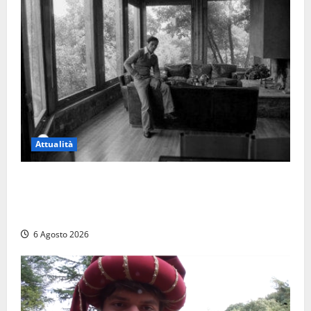
Attualità
Torre di Chia, l’Università Agraria risponde alle
polemiche: “Non è un esproprio, è l’esecuzione di
una sentenza”
6 Agosto 2026