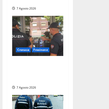
incidente a Roma
7 Agosto 2026
Cronaca
Frosinone
Il Questore sospende un
locale a Frosinone: “Ritrovo
di pregiudicati”. Trovati
anche un coltello e droga
7 Agosto 2026