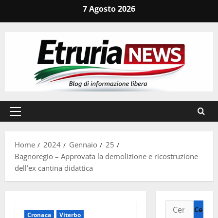
Vai
7 Agosto 2026
al
contenuto
Menu
principale
Home
2024
Gennaio
25
Bagnoregio – Approvata la demolizione e ricostruzione
dell’ex cantina didattica
Ricerca
Cronaca
Viterbo