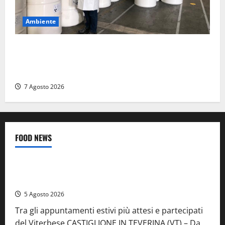
Ambiente
Nucleare – Sogin approva il bilancio d’esercizio
2025: utile a 2,6 milioni di euro, EBITDA a 26,7
milioni
7 Agosto 2026
FOOD NEWS
Food News
Viterbo
A Castiglione in Teverina la 41esima festa del Vino: cantine
aperte, musica e spettacolo
5 Agosto 2026
Tra gli appuntamenti estivi più attesi e partecipati
del Viterbese CASTIGLIONE IN TEVERINA (VT) – Da