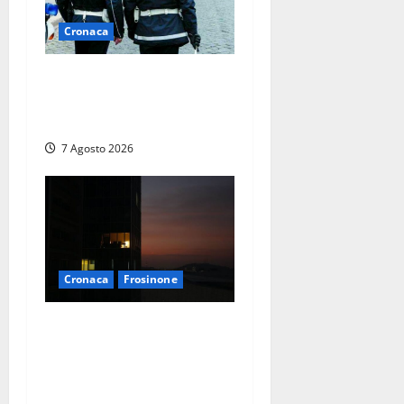
Cronaca
Cinque agenti della Polizia
locale arrestati a Milano
dopo denuncia di un pusher
7 Agosto 2026
Cronaca
Frosinone
Incubo in condominio a
Sora per una 76enne, finita
in ospedale per lo stress:
indagati i vicini per stalking