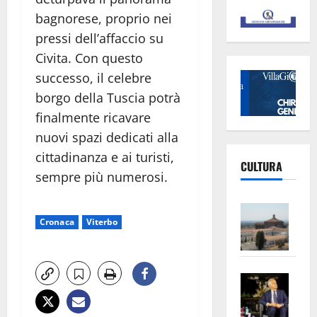
bagnorese, proprio nei
pressi dell’affaccio su
Civita. Con questo
successo, il celebre
borgo della Tuscia potrà
finalmente ricavare
nuovi spazi dedicati alla
cittadinanza e ai turisti,
CULTURA
sempre più numerosi.
Vite
Cronaca
Viterbo
–
L’Un
ampl
Saba
la
–
No
Pian
Tax