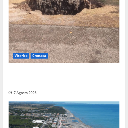
Viterbo
Cronaca
Gradoli – Il maltempo devastata il lungolago: alberi
giganteschi abbattuti e auto distrutte. Sfiorata la
tragedia (FOTO)
7 Agosto 2026