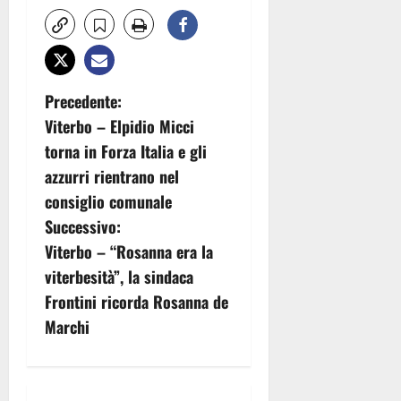
N
Precedente:
Viterbo – Elpidio Micci
a
torna in Forza Italia e gli
v
azzurri rientrano nel
consiglio comunale
i
Successivo:
g
Viterbo – “Rosanna era la
viterbesità”, la sindaca
a
Frontini ricorda Rosanna de
z
Marchi
i