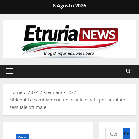
Vai
8 Agosto 2026
al
contenuto
Menu
principale
Home
2024
Gennaio
25
Sildenafil e cambiamenti nello stile di vita per la salute
sessuale ottimale
Ricerca
Varie