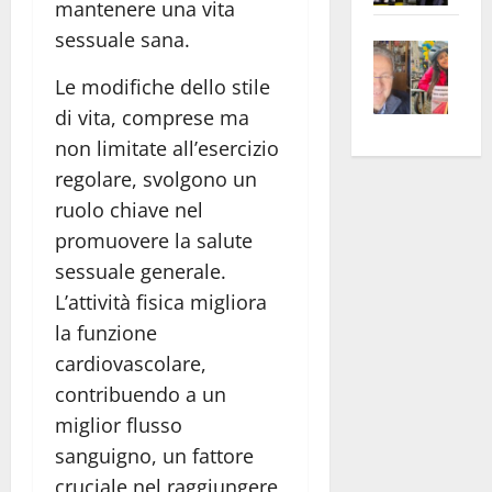
mantenere una vita
apre
Area
sessuale sana.
Vite
la
sogl
–
rass
Isee
Le modifiche dello stile
A
atte
a
di vita, comprese ma
Omb
anc
26mi
non limitate all’esercizio
Fest
Cont
euro
regolare, svolgono un
Fron
Vald
per
ruolo chiave nel
e
e
l’an
Gabb
promuovere la salute
Zang
acca
vis
202
sessuale generale.
a
L’attività fisica migliora
vis
la funzione
cardiovascolare,
contribuendo a un
miglior flusso
sanguigno, un fattore
cruciale nel raggiungere