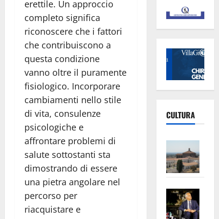
erettile. Un approccio
completo significa
riconoscere che i fattori
che contribuiscono a
questa condizione
vanno oltre il puramente
fisiologico. Incorporare
cambiamenti nello stile
di vita, consulenze
CULTURA
psicologiche e
affrontare problemi di
Vite
salute sottostanti sta
–
L’Un
dimostrando di essere
ampl
una pietra angolare nel
Saba
la
percorso per
–
No
riacquistare e
Pian
Tax