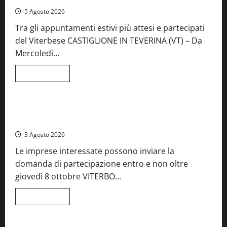
mare
5 Agosto 2026
incontra
l’arte:
Tra gli appuntamenti estivi più attesi e partecipati
nasce
il
del Viterbese CASTIGLIONE IN TEVERINA (VT) – Da
ristorante
ArteMare
Mercoledì...
Leggi
Leggi tutto
di
Food News
più
su
A
Castiglione
Birre Preziose, aperte le iscrizioni al Concorso regionale
in
del Lazio
Teverina
la
3 Agosto 2026
41esima
festa
Le imprese interessate possono inviare la
del
Vino:
domanda di partecipazione entro e non oltre
cantine
aperte,
giovedì 8 ottobre VITERBO...
musica
e
spettacolo
Leggi
Leggi tutto
di
Viterbo
Food News
più
su
Birre