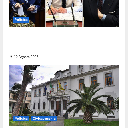
Politica
Parlamento, i record tra presenze e assenze:
Angelucci in fondo alla classifica, Battilocchio sfiora
il 100% di partecipazione
10 Agosto 2026
Politica
Civitavecchia