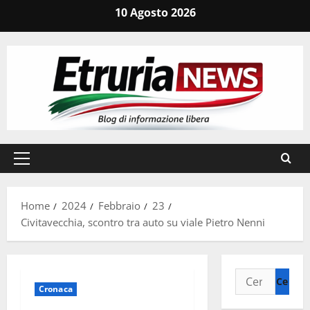
Vai
10 Agosto 2026
al
contenuto
Menu
principale
Home
2024
Febbraio
23
Civitavecchia, scontro tra auto su viale Pietro Nenni
Ricerca
Cronaca
per: