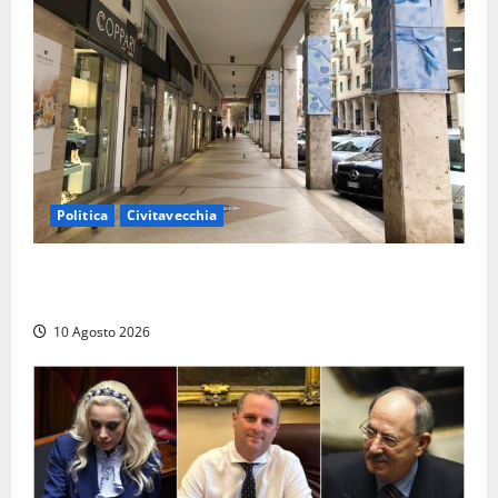
Politica
Civitavecchia
Gigliola Medici: “Civitavecchia penalizzata da anni di
cattiva gestione, passando dal M5S al PD”
10 Agosto 2026