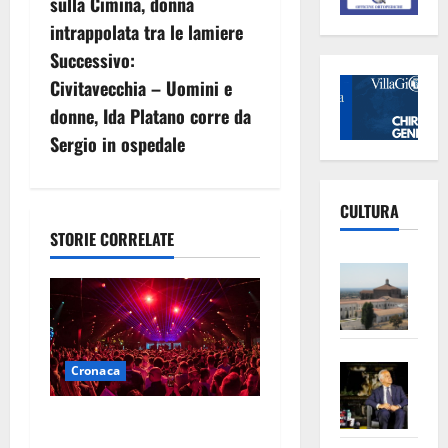
sulla Cimina, donna
v
intrappolata tra le lamiere
Successivo:
i
Civitavecchia – Uomini e
g
donne, Ida Platano corre da
Sergio in ospedale
a
z
CULTURA
i
STORIE CORRELATE
Vite
o
–
L’Un
n
ampl
e
Saba
la
Cronaca
–
No
a
Pian
Tax
Pestaggio fuori da una
apre
Area
discoteca: muore addetto