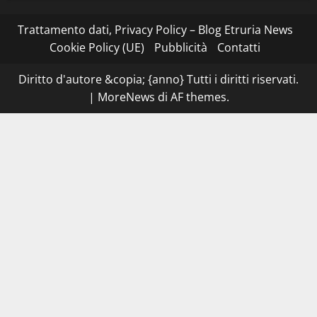
Stecca
x
Esterina:
Trattamento dati, Privacy Policy – Blog Etruria News
una
serata
Cookie Policy (UE)
Pubblicità
Contatti
a
quattro
mani
Diritto d'autore &copia; {anno} Tutti i diritti riservati.
tra
Roma
|
MoreNews
di AF themes.
e
il
mare
di
Civitavecchia