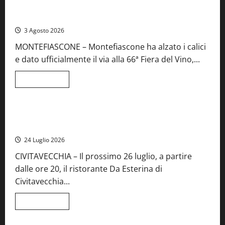
Preziose,
Montefiascone brinda alla sua Fiera del Vino: inaugurazione
aperte
da record per la 66ª edizione
le
iscrizioni
3 Agosto 2026
al
Concorso
MONTEFIASCONE – Montefiascone ha alzato i calici
regionale
del
e dato ufficialmente il via alla 66ª Fiera del Vino,...
Lazio
Leggi
Leggi tutto
di
Food News
più
su
Montefiascone
brinda
Stecca x Esterina: una serata a quattro mani tra Roma e il
alla
mare di Civitavecchia
sua
Fiera
24 Luglio 2026
del
Vino:
CIVITAVECCHIA – Il prossimo 26 luglio, a partire
inaugurazione
da
dalle ore 20, il ristorante Da Esterina di
record
per
Civitavecchia...
la
66ª
edizione
Leggi
Leggi tutto
di
più
su