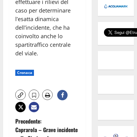
effettuare i rilievi del
caso per determinare
l’esatta dinamica
dell’incidente, che ha
coinvolto anche lo
spartitraffico centrale
del viale.
Cronaca
N
Precedente:
Caprarola – Grave incidente
a