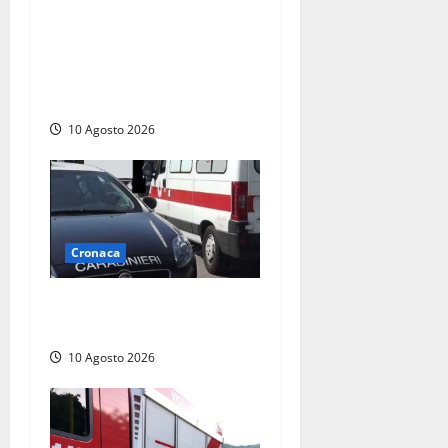
Compra un’auto di lusso a
Pontecorvo con un assegno
clonato da 62mila euro:
arrestato 54enne
10 Agosto 2026
Cronaca
Auto si ribalta lungo la
Cassia: traffico rallentato
10 Agosto 2026