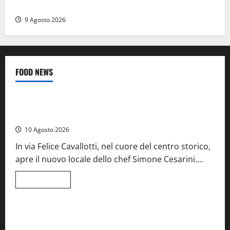
prima donna comandante della flotta
9 Agosto 2026
FOOD NEWS
Food News
Tarquinia – Dove il mare incontra l’arte: nasce il ristorante
ArteMare
10 Agosto 2026
In via Felice Cavallotti, nel cuore del centro storico,
apre il nuovo locale dello chef Simone Cesarini....
Leggi
Leggi tutto
di
Food News
Viterbo
più
su
Tarquinia
–
A Castiglione in Teverina la 41esima festa del Vino: cantine
Dove
aperte, musica e spettacolo
il