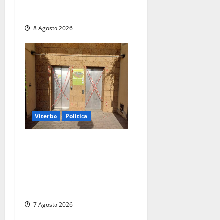
atti: “Il M5S vota ciò che
dice di non condividere”
8 Agosto 2026
Viterbo
Politica
Ascensori chiusi durante la
Fiera del Vino a
Montefiascone: volano
stracci tra Manzi, Paolini e
De Santis “in diretta” social
7 Agosto 2026