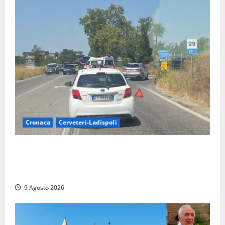
Cronaca
Cerveteri-Ladispoli
Grave incidente sull’Aurelia tra Ladispoli e
Torrimpietra, corsia per Civitavecchia bloccata per
due ore
9 Agosto 2026