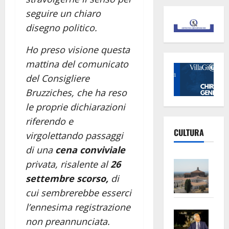
seguire un chiaro
disegno politico.
Ho preso visione questa
mattina del comunicato
del Consigliere
Bruzziches, che ha reso
le proprie dichiarazioni
riferendo e
CULTURA
virgolettando passaggi
di una
cena conviviale
Vite
privata, risalente al
26
–
settembre scorso,
di
L’Un
cui sembrerebbe esserci
ampl
l’ennesima registrazione
Saba
la
non preannunciata.
–
No