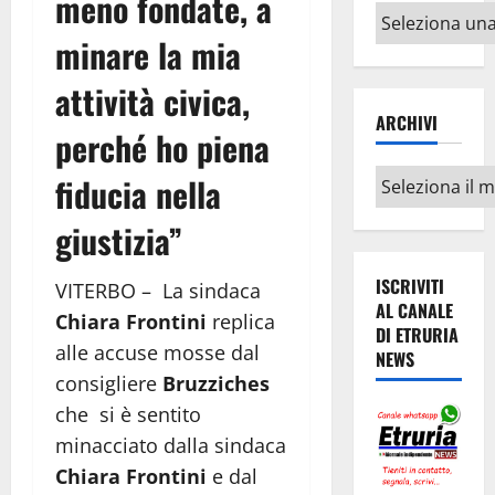
meno fondate, a
Altri
argomenti
minare la mia
attività civica,
ARCHIVI
perché ho piena
Archivi
fiducia nella
giustizia”
ISCRIVITI
VITERBO – La sindaca
AL CANALE
Chiara Frontini
replica
DI ETRURIA
alle accuse mosse dal
NEWS
consigliere
Bruzziches
che si è sentito
minacciato dalla sindaca
Chiara Frontini
e dal