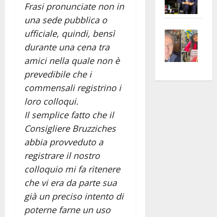
Frasi pronunciate non in
Pian
Tax
una sede pubblica o
apre
Area
Vite
la
ufficiale, quindi, bensì
sogl
–
rass
Isee
durante una cena tra
A
atte
a
amici nella quale non è
Omb
anc
26mi
prevedibile che i
Fest
Cont
euro
commensali registrino i
Fron
Vald
per
loro colloqui.
e
e
l’an
Il semplice fatto che il
Gabb
Zang
acca
Consigliere Bruzziches
vis
202
a
abbia provveduto a
vis
registrare il nostro
colloquio mi fa ritenere
che vi era da parte sua
già un preciso intento di
poterne farne un uso