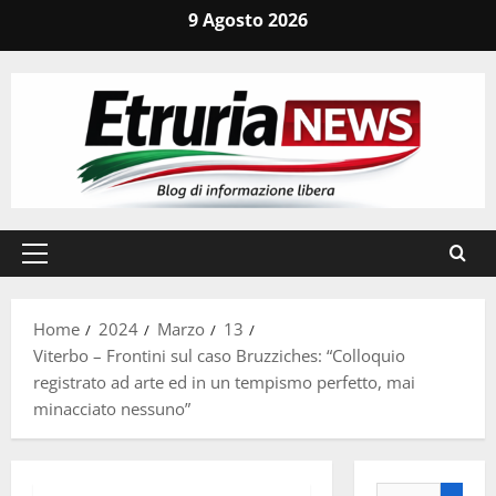
Vai
9 Agosto 2026
al
contenuto
Menu
principale
Home
2024
Marzo
13
Viterbo – Frontini sul caso Bruzziches: “Colloquio
registrato ad arte ed in un tempismo perfetto, mai
minacciato nessuno”
Ricerca