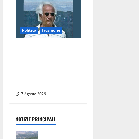
Politica
Frosinone
Verso le elezioni di
Frosinone, il Polo Civico si
allarga ancora: ufficiale
l’ingresso di Giorgio
Ceccarelli dopo Emanuela
Turri
7 Agosto 2026
NOTIZIE PRINCIPALI
Scossa di