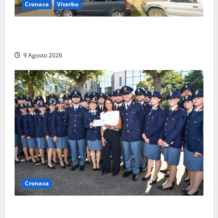
Cronaca
Viterbo
Morte della 23enne Benedetta all’ex consorzio
agrario, fatale il “festino” del compleanno
9 Agosto 2026
Cronaca
I giovani agenti della Polizia donano oltre 3mila