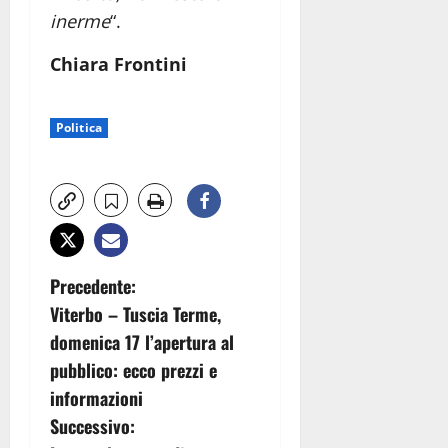
inerme
“.
Chiara Frontini
Politica
N
Precedente:
Viterbo – Tuscia Terme,
a
domenica 17 l’apertura al
v
pubblico: ecco prezzi e
informazioni
i
Successivo: