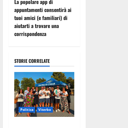
g
La popolare app di
appuntamenti consentirà ai
a
tuoi amici (e familiari) di
z
aiutarti a trovare una
corrispondenza
i
o
n
STORIE CORRELATE
e
a
r
t
Politica
Viterbo
i
Grande partecipazione ai