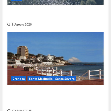
Rieti – Mondiali di Wakeboard 2026, Noa Gualtieri è
campione del mondo Under 14
8 Agosto 2026
Cronaca
Santa Marinella - Santa Severa
Furti delle chiavi di casa nelle auto, l’allarme arriva
anche a Santa Marinella: “Grazie al libretto i ladri
trovano l’indirizzo”
8 Agosto 2026