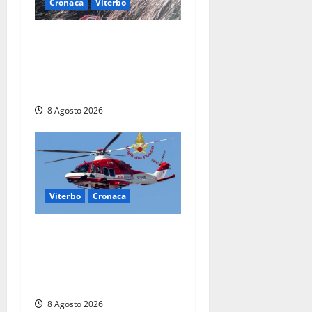
Cronaca
Viterbo
Aveva compiuto 23 anni
ieri: Benedetta trovata
morta nell’ex Consorzio
agrario
8 Agosto 2026
Viterbo
Cronaca
Scattano le ricerche per un
piccolo elicottero
precipitato a Sutri: era un
falso allarme
8 Agosto 2026