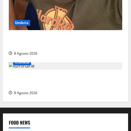
Umbria
Torreorsina dà l’ultimo saluto a Federico Romualdi,
l’autista che frenò per salvare i suoi passeggeri
8 Agosto 2026
Cronaca
Calanna – Elettricista muore folgorato mentre
monta le luminarie per la festa
8 Agosto 2026
FOOD NEWS
Food News
Viterbo