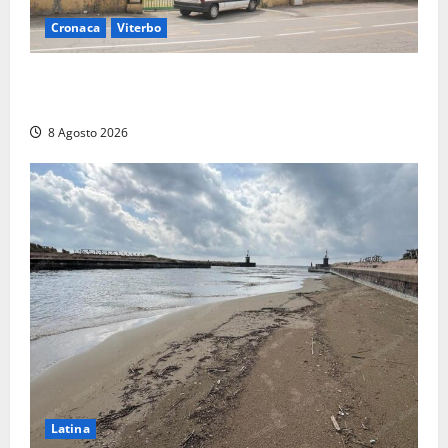
Cronaca
Viterbo
Viterbo, giovane donna trovata morta nell’ex
Consorzio agrario sulla Teverina
8 Agosto 2026
Latina