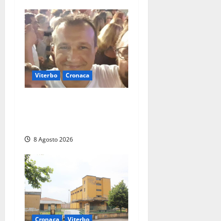
Viterbo
Cronaca
Brutto incidente stradale
per Alessio Fiorillo: Viterbo
si stringe al suo “ciuffo”
8 Agosto 2026
Cronaca
Viterbo