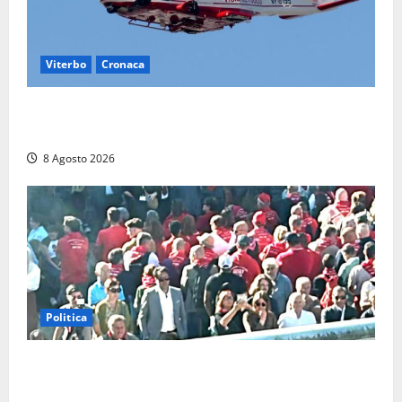
Viterbo
Cronaca
Scattano le ricerche per un piccolo elicottero
precipitato a Sutri: era un falso allarme
8 Agosto 2026
Politica
“Cgil volta le spalle a La Russa e Sberna” a
Marcinelle, Meloni: “Gesto vergognoso”. Landini