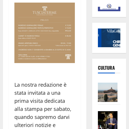
CULTURA
La nostra redazione è
Vite
–
stata invitata a una
L’Un
prima visita dedicata
ampl
alla stampa per sabato,
Saba
la
quando sapremo darvi
–
No
ulteriori notizie e
Pian
Tax