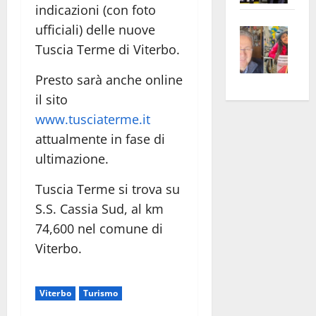
indicazioni (con foto
apre
Area
ufficiali) delle nuove
Vite
la
sogl
–
Tuscia Terme di Viterbo.
rass
Isee
A
atte
a
Presto sarà anche online
Omb
anc
26mi
il sito
Fest
Cont
euro
www.tusciaterme.it
Fron
Vald
per
e
e
l’an
attualmente in fase di
Gabb
Zang
acca
ultimazione.
vis
202
Tuscia Terme si trova su
a
vis
S.S. Cassia Sud, al km
74,600 nel comune di
Viterbo.
Viterbo
Turismo