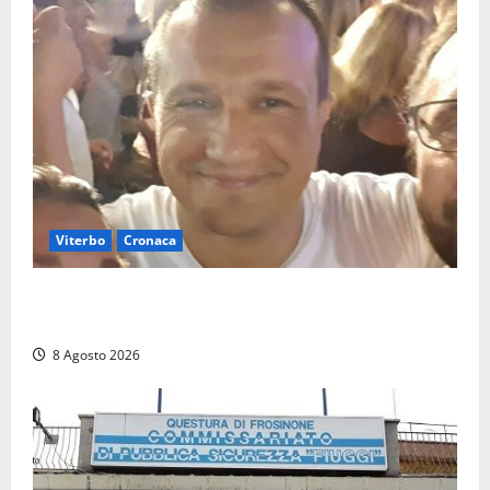
Viterbo
Cronaca
Brutto incidente stradale per Alessio Fiorillo:
Viterbo si stringe al suo “ciuffo”
8 Agosto 2026