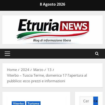
Vai
8 Agosto 2026
al
contenuto
Menu
principale
Home
2024
Marzo
13
Viterbo – Tuscia Terme, domenica 17 l’apertura al
pubblico: ecco prezzi e informazioni
Ricerca
Viterbo
Turismo