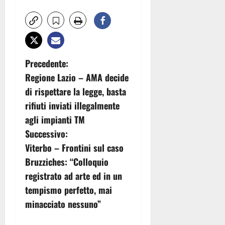
N
Precedente:
Regione Lazio – AMA decide
a
di rispettare la legge, basta
v
rifiuti inviati illegalmente
agli impianti TM
i
Successivo:
g
Viterbo – Frontini sul caso
Bruzziches: “Colloquio
a
registrato ad arte ed in un
z
tempismo perfetto, mai
minacciato nessuno”
i