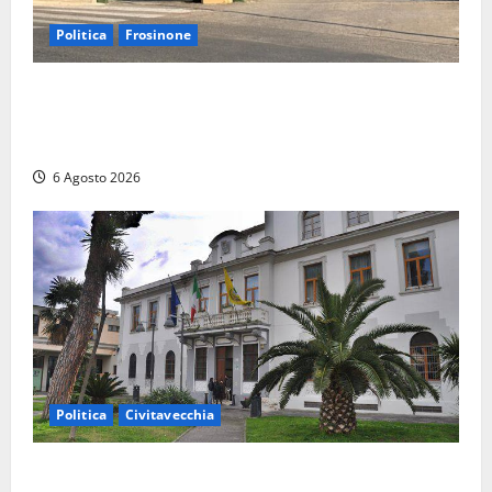
Politica
Frosinone
Ceccano, Sanità: la Regione e il centrodestra
‘firmano’ il decreto per la Casa della Comunità e
rivendicano la vittoria politica
6 Agosto 2026
Politica
Civitavecchia
Civitavecchia – Fratelli d’Italia sulle Terme Imperiali: