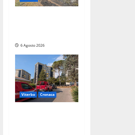
Principio di incendio nella
Riserva del Lago di Vico: sul
posto tracce di bivacchi
abusivi
6 Agosto 2026
Viterbo
Cronaca
Viterbo, paura in via
Murialdo: anziano minaccia
di lanciarsi dal settimo
piano, salvato dai