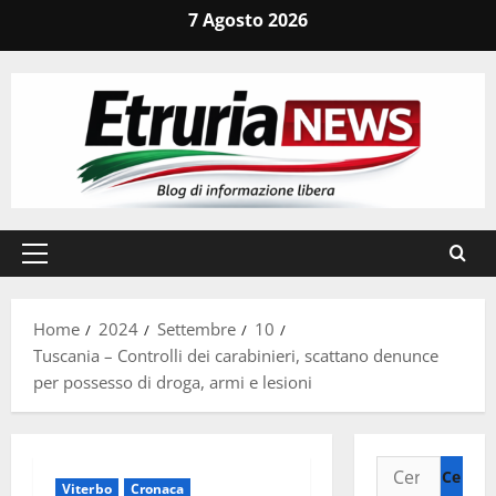
Vai
7 Agosto 2026
al
contenuto
Menu
principale
Home
2024
Settembre
10
Tuscania – Controlli dei carabinieri, scattano denunce
per possesso di droga, armi e lesioni
Ricerca
Viterbo
Cronaca