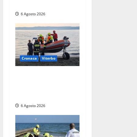
soccorritori (FOTO)
6 Agosto 2026
Cronaca
Viterbo
Imbarcazione si capovolge
al Lago di Bolsena, quattro
persone messe in salvo dai
vigili del fuoco
6 Agosto 2026