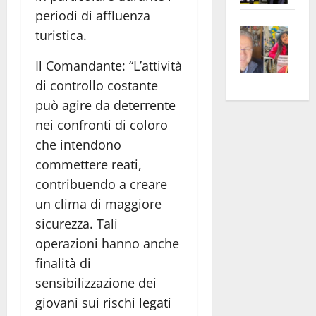
apre
Area
periodi di affluenza
Vite
la
sogl
turistica.
–
rass
Isee
Il Comandante: “L’attività
A
atte
a
Omb
anc
26mi
di controllo costante
Fest
Cont
euro
può agire da deterrente
Fron
Vald
per
nei confronti di coloro
e
e
l’an
che intendono
Gabb
Zang
acca
commettere reati,
vis
202
contribuendo a creare
a
un clima di maggiore
vis
sicurezza. Tali
operazioni hanno anche
finalità di
sensibilizzazione dei
giovani sui rischi legati