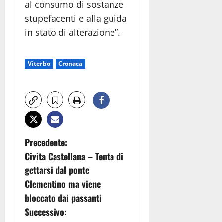
al consumo di sostanze
stupefacenti e alla guida
in stato di alterazione”.
Viterbo
Cronaca
N
Precedente:
Civita Castellana – Tenta di
a
gettarsi dal ponte
v
Clementino ma viene
bloccato dai passanti
i
Successivo: