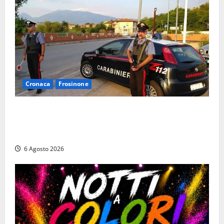
Cronaca
Frosinone
Ceccano – Rapina al Conad: minaccia il cassiere con
la pistola e fugge in camper con il bottino, arresto
lampo
6 Agosto 2026