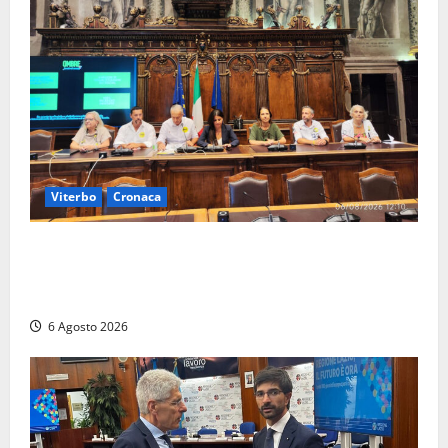
Viterbo
Cronaca
Viterbo – Ombre Festival chiude con successo e
pensa al futuro: “Ora progetto pilota per una Fiera
del Libro nella Tuscia”
6 Agosto 2026