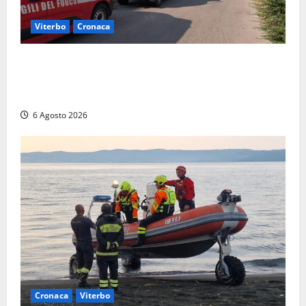
Viterbo
Cronaca
Viterbo, paura in via Murialdo: anziano minaccia di
lanciarsi dal settimo piano, salvato dai soccorritori
(FOTO)
6 Agosto 2026
Cronaca
Viterbo