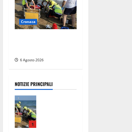
Cronaca
Tuffo vietato dal pontile,
muore un 17enne dopo
quattro giorni di agonia
6 Agosto 2026
NOTIZIE PRINCIPALI
Tuffo vietato
dal pontile,
muore un
17enne dopo
quattro
1
giorni di