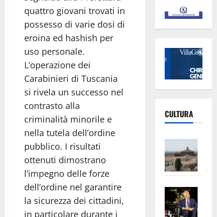
quattro giovani trovati in
possesso di varie dosi di
eroina ed hashish per
uso personale.
L’operazione dei
Carabinieri di Tuscania
si rivela un successo nel
contrasto alla
CULTURA
criminalità minorile e
nella tutela dell’ordine
Vite
pubblico. I risultati
–
ottenuti dimostrano
L’Un
l’impegno delle forze
ampl
dell’ordine nel garantire
Saba
la
la sicurezza dei cittadini,
–
No
in particolare durante i
Pian
Tax