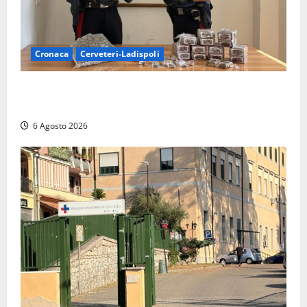
Cronaca
Cerveteri-Ladispoli
Blitz dei Carabinieri a Ladispoli: in una casa trovati
7 kg di hashish e una donna chiusa a chiave
6 Agosto 2026