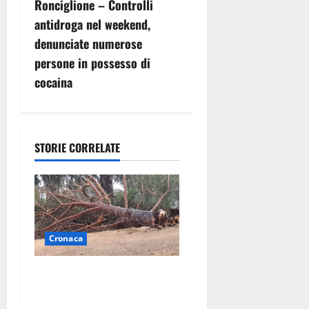
g
Ronciglione – Controlli
antidroga nel weekend,
a
denunciate numerose
z
persone in possesso di
cocaina
i
o
n
STORIE CORRELATE
e
a
r
Cronaca
t
Maltempo su Civita
Castellana, alberi a terra e
i