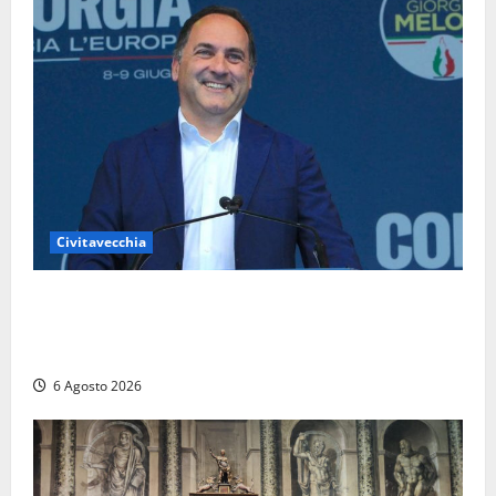
Civitavecchia
Civitavecchia – Fosso Crepacuore, Grasso (FdI): “Il
Comune sapeva del parere favorevole al rinnovo
dell’AIA e non ha informato il Consiglio”
6 Agosto 2026