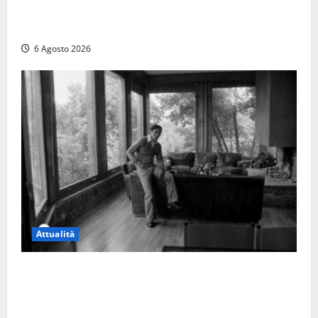
Tuffo vietato dal pontile, muore un 17enne dopo
quattro giorni di agonia
6 Agosto 2026
Attualità
Torre di Chia, l’Università Agraria risponde alle
polemiche: “Non è un esproprio, è l’esecuzione di
una sentenza”