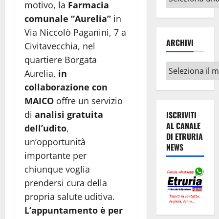
motivo, la
Farmacia
argomenti
comunale “Aurelia”
in
Via Niccolò Paganini, 7 a
ARCHIVI
Civitavecchia, nel
quartiere Borgata
Archivi
Aurelia,
in
collaborazione con
MAICO
offre un servizio
di
analisi gratuita
ISCRIVITI
AL CANALE
dell’udito
,
DI ETRURIA
un’opportunità
NEWS
importante per
chiunque voglia
prendersi cura della
propria salute uditiva.
L’appuntamento è per