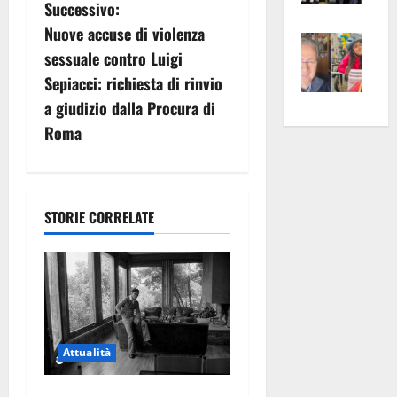
v
Successivo:
apre
Area
Nuove accuse di violenza
Vite
la
sogl
i
sessuale contro Luigi
–
rass
Isee
g
Sepiacci: richiesta di rinvio
A
atte
a
Omb
anc
26mi
a giudizio dalla Procura di
a
Fest
Cont
euro
Roma
Fron
Vald
per
z
e
e
l’an
i
Gabb
Zang
acca
vis
STORIE CORRELATE
202
o
a
vis
n
e
a
Attualità
r