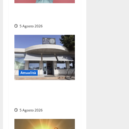
Prestiti personali: tutte le
opportunità
5 Agosto 2026
Attualità
Il SuperEnalotto premia
Viterbo, una vincita al
Poggino
5 Agosto 2026