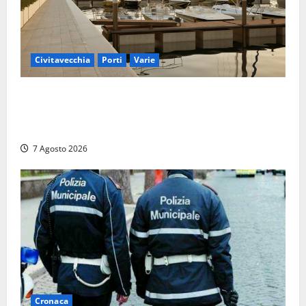
Civitavecchia
Porti
Varie
Marina Yachting, Civitavecchia svolta: Roma Marina
Yachting Srl ammessa alle fasi finali della
concessione demaniale
7 Agosto 2026
Cronaca