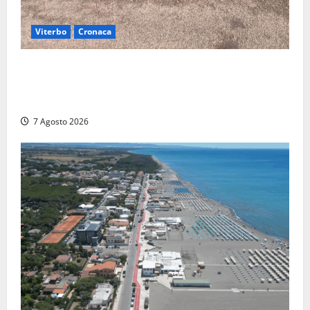
Viterbo
Cronaca
Gradoli – Il maltempo devastata il lungolago: alberi
giganteschi abbattuti e auto distrutte. Sfiorata la
tragedia (FOTO)
7 Agosto 2026