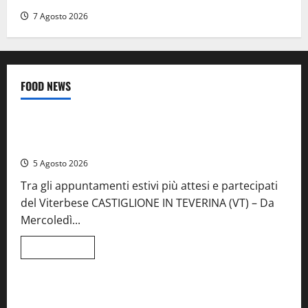
7 Agosto 2026
FOOD NEWS
Food News
Viterbo
A Castiglione in Teverina la 41esima festa del Vino: cantine
aperte, musica e spettacolo
5 Agosto 2026
Tra gli appuntamenti estivi più attesi e partecipati
del Viterbese CASTIGLIONE IN TEVERINA (VT) – Da
Mercoledì...
Leggi
Leggi tutto
di
Food News
più
su
A
Castiglione
Birre Preziose, aperte le iscrizioni al Concorso regionale
in