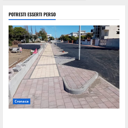
i
paracadutist
POTRESTI ESSERTI PERSO
i in assetto
da guerra
(FOTO)
7 Agosto
2026
Cronaca
Montalto di Castro – Ragazza investita sul
lungomare mentre attraversa con la bici a mano