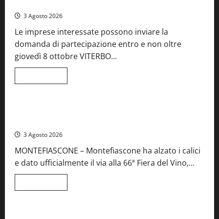
del Lazio
Teverina
la
3 Agosto 2026
41esima
festa
Le imprese interessate possono inviare la
del
Vino:
domanda di partecipazione entro e non oltre
cantine
aperte,
giovedì 8 ottobre VITERBO...
musica
e
spettacolo
Leggi
Leggi tutto
di
Viterbo
Food News
più
su
Birre
Preziose,
Montefiascone brinda alla sua Fiera del Vino: inaugurazione
aperte
da record per la 66ª edizione
le
iscrizioni
3 Agosto 2026
al
Concorso
MONTEFIASCONE – Montefiascone ha alzato i calici
regionale
del
e dato ufficialmente il via alla 66ª Fiera del Vino,...
Lazio
Leggi
Leggi tutto
di
Food News
più
su
Montefiascone
brinda
Stecca x Esterina: una serata a quattro mani tra Roma e il