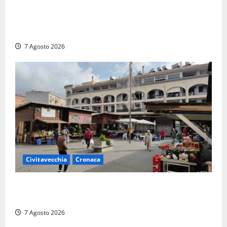
Rivotorto, presentata la 37ª Rassegna Antichi
Sapori: dal 14 al 23 agosto il Chiostro di San
Francesco si veste a festa
7 Agosto 2026
Civitavecchia
Cronaca
Civitavecchia, lavori al Mercato: modifiche alla
viabilità prorogate (almeno) fino al 31 dicembre
7 Agosto 2026