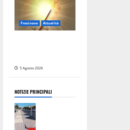
Frosinone
Attualità
Frosinone ‘brucia’ da un
mese: è record di afa e notti
tropicali. E i temporali
fanno danni
5 Agosto 2026
NOTIZIE PRINCIPALI
Montalto di
Castro –
Ragazza
investita sul