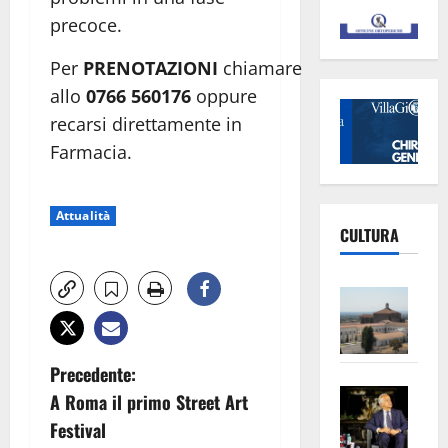
precoce.
Per
PRENOTAZIONI
chiamare
allo
0766 560176
oppure
recarsi direttamente in
Farmacia.
Attualità
CULTURA
Vite
–
L’Un
ampl
N
Precedente:
Saba
la
A Roma il primo Street Art
a
–
No
Festival
Pian
Tax