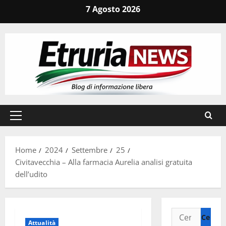
Vai
7 Agosto 2026
al
contenuto
Menu
principale
Home
2024
Settembre
25
Civitavecchia – Alla farmacia Aurelia analisi gratuita
dell’udito
Ricerca
Attualità