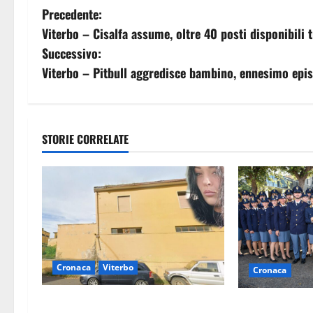
N
Precedente:
Viterbo – Cisalfa assume, oltre 40 posti disponibili tr
a
Successivo:
v
Viterbo – Pitbull aggredisce bambino, ennesimo epis
i
g
STORIE CORRELATE
a
z
i
o
Cronaca
Viterbo
Cronaca
n
Morte della 23enne Benedetta all’ex
e
I giovani agent