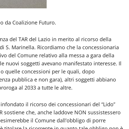
 da Coalizione Futuro.
nza del TAR del Lazio in merito al ricorso della
di S. Marinella. Ricordiamo che la concessionaria
ivo del Comune relativo alla messa a gara della
ale nuovi soggetti avevano manifestato interesse. Il
lo quelle concessioni per le quali, dopo
enza pubblica e non gara), altri soggetti abbiano
oroga al 2033 a tutte le altre.
infondato il ricorso dei concessionari del “Lido”
AR sostiene che, anche laddove NON sussistessero
n esimerebbe il Comune dall’obbligo di porre
titolare la ricorrente in quanto tale obbligo non è