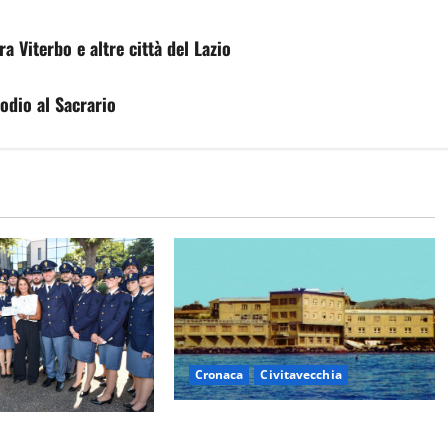
a Viterbo e altre città del Lazio
odio al Sacrario
Cronaca
Civitavecchia
Istituto Santa Cecilia, stop agli
i della Polizia