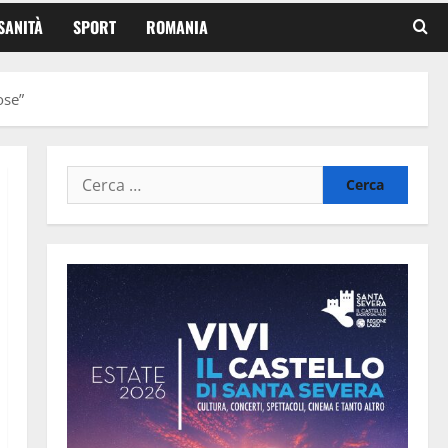
SANITÀ
SPORT
ROMANIA
ose”
Ricerca
per: