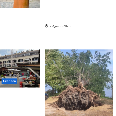
Tarquinia, la Cassazione annulla il
provvedimento e dispone un nuovo
tro storico si svuota
esame del caso
a sindaca fa infuriare
7 Agosto 2026
i: «Ma quali
Cronaca
lavori al Mercato:
 viabilità prorogate
al 31 dicembre