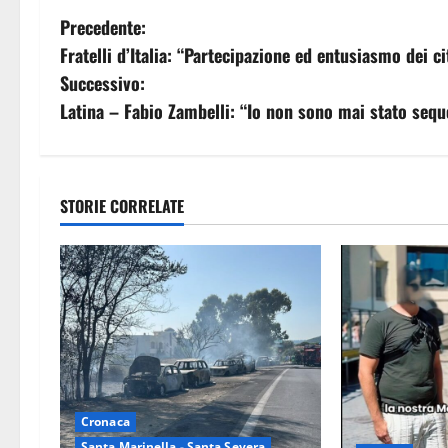
N
Precedente:
Fratelli d’Italia: “Partecipazione ed entusiasmo dei ci
a
Successivo:
v
Latina – Fabio Zambelli: “Io non sono mai stato sequ
i
g
STORIE CORRELATE
a
z
i
o
n
Cronaca
Santa Marinella - Santa Severa