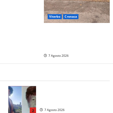
Viterbo
Cronaca
Gradoli – Il maltempo devasta il
lungolago: alberi giganteschi
abbattuti e auto distrutte. Sfiorata
la tragedia (FOTO)
7 Agosto 2026
Chieti – Giovane uccide la nonna a
martellate, entrambi vivevano a
Roma
7 Agosto 2026
2