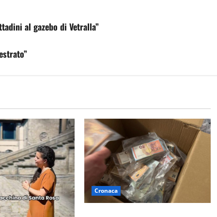
ttadini al gazebo di Vetralla”
estrato”
Cronaca
Maxi sequestro da 157mila euro a