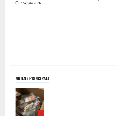
7 Agosto 2026
NOTIZIE PRINCIPALI
Maxi sequestro da 157mila euro a
Tarquinia, la Cassazione annulla il
provvedimento e dispone un nuovo
esame del caso
1