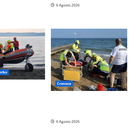
bilitazione di
6 Agosto 2026
erbo
Cronaca
i capovolge al Lago
uattro persone messe
Tuffo vietato dal pontile, muore un
gili del fuoco
17enne dopo quattro giorni di
agonia
6 Agosto 2026