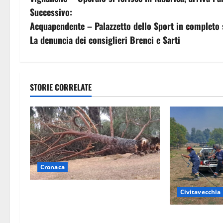
a
Successivo:
v
Acquapendente – Palazzetto dello Sport in completo sta
La denuncia dei consiglieri Brenci e Sarti
i
g
a
STORIE CORRELATE
z
i
o
Cronaca
n
e
Maltempo su Civita Castellana,
Civitavecchia
alberi a terra e danni a diverse
a
Civitavecchia 
strutture