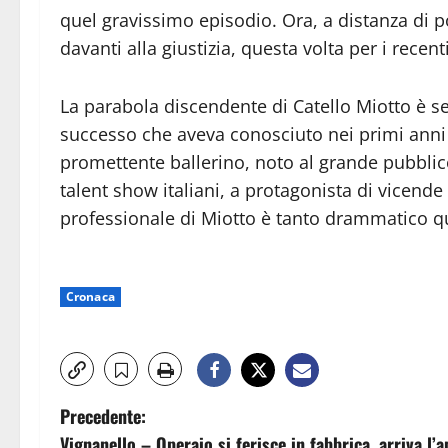
quel gravissimo episodio. Ora, a distanza di 
davanti alla giustizia, questa volta per i recenti
La parabola discendente di Catello Miotto è s
successo che aveva conosciuto nei primi anni d
promettente ballerino, noto al grande pubblic
talent show italiani, a protagonista di vicende 
professionale di Miotto è tanto drammatico q
Cronaca
N
Precedente:
Vignanello – Operaio si ferisce in fabbrica, arriva l