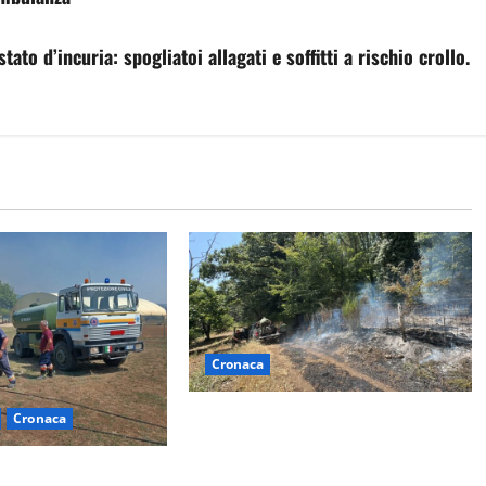
to d’incuria: spogliatoi allagati e soffitti a rischio crollo.
Cronaca
Principio di incendio nella Riserva
Cronaca
del Lago di Vico: sul posto tracce
– Vasto incendio al
di bivacchi abusivi