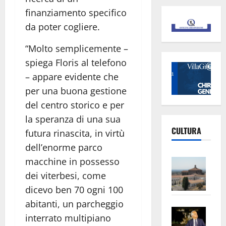
finanziamento specifico
da poter cogliere.
“Molto semplicemente –
spiega Floris al telefono
– appare evidente che
per una buona gestione
del centro storico e per
la speranza di una sua
CULTURA
futura rinascita, in virtù
dell’enorme parco
Vite
macchine in possesso
–
dei viterbesi, come
L’Un
dicevo ben 70 ogni 100
ampl
abitanti, un parcheggio
Saba
la
interrato multipiano
–
No