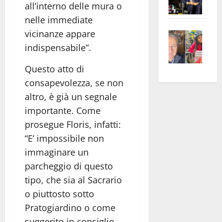
all’interno delle mura o
Pian
Tax
nelle immediate
apre
Area
vicinanze appare
Vite
la
sogl
–
rass
Isee
indispensabile”.
A
atte
a
Questo atto di
Omb
anc
26mi
consapevolezza, se non
Fest
Cont
euro
Fron
Vald
altro, è già un segnale
per
e
e
l’an
importante. Come
Gabb
Zang
acca
prosegue Floris, infatti:
vis
202
“E’ impossibile non
a
immaginare un
vis
parcheggio di questo
tipo, che sia al Sacrario
o piuttosto sotto
Pratogiardino o come
suggerito in consiglio