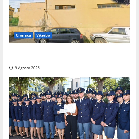
Cronaca
Viterbo
Morte della 23enne Benedetta all’ex consorzio
agrario, fatale il “festino” del compleanno
9 Agosto 2026