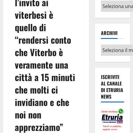
l’invito ai
Altri
viterbesi è
argomenti
quello di
ARCHIVI
“rendersi conto
Archivi
che Viterbo è
veramente una
città a 15 minuti
ISCRIVITI
AL CANALE
che molti ci
DI ETRURIA
NEWS
invidiano e che
noi non
apprezziamo”