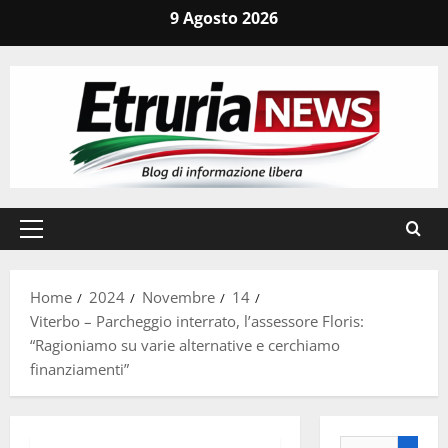
Vai
9 Agosto 2026
al
contenuto
Menu
principale
Home
2024
Novembre
14
Viterbo – Parcheggio interrato, l’assessore Floris:
“Ragioniamo su varie alternative e cerchiamo
finanziamenti”
Ricerca