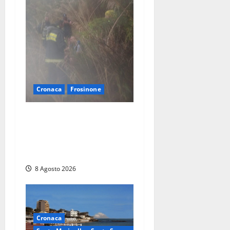
Cronaca
Frosinone
Escursionisti si perdono
durante la bufera nelle
montagne di Sora. Elicottero
bloccato, soccorsi da terra
8 Agosto 2026
Cronaca