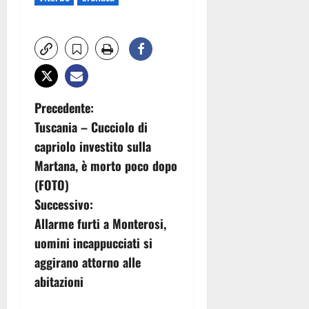
N
Precedente:
Tuscania – Cucciolo di
a
capriolo investito sulla
v
Martana, è morto poco dopo
(FOTO)
i
Successivo:
g
Allarme furti a Monterosi,
uomini incappucciati si
a
aggirano attorno alle
z
abitazioni