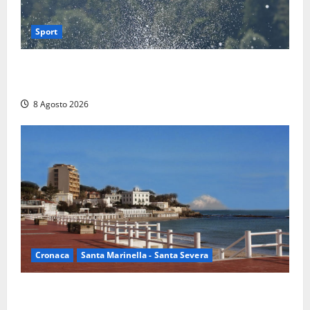
Sport
Rieti – Mondiali di Wakeboard 2026, Noa Gualtieri è
campione del mondo Under 14
8 Agosto 2026
Cronaca
Santa Marinella - Santa Severa
Furti delle chiavi di casa nelle auto, l’allarme arriva
anche a Santa Marinella: “Grazie al libretto i ladri