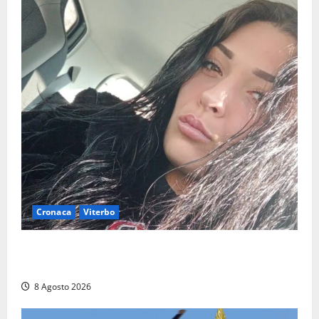
Cronaca
Viterbo
Aveva compiuto 23 anni ieri: Benedetta trovata
morta nell’ex Consorzio agrario
8 Agosto 2026