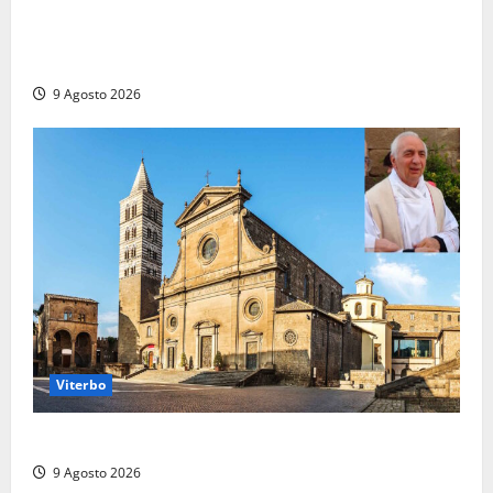
Grave incidente sull’Aurelia tra Ladispoli e
Torrimpietra, corsia per Civitavecchia bloccata per
due ore
9 Agosto 2026
Viterbo
La Diocesi di Viterbo piange don Giuseppe Giulianelli
9 Agosto 2026