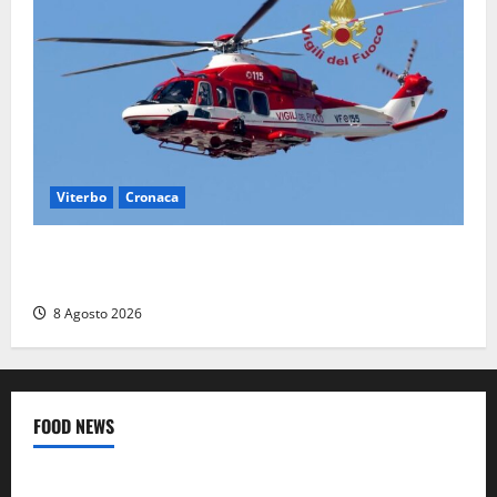
Viterbo
Cronaca
Scattano le ricerche per un piccolo elicottero
precipitato a Sutri: era un falso allarme
8 Agosto 2026
FOOD NEWS
Food News
Viterbo