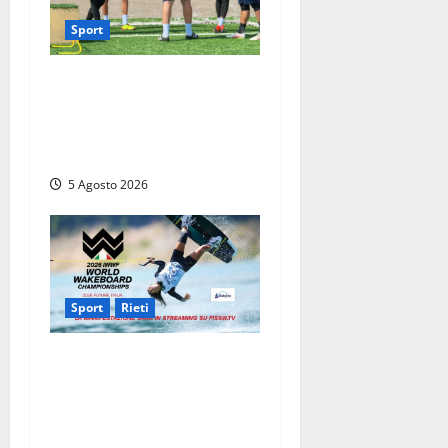
Sport
Calcio – Sorianese, si
riparte quasi da zero: al via
la preparazione verso
l’Eccellenza 2026/27
5 Agosto 2026
Sport
Rieti
Mondiali di Wakeboard
2026: al via le gare sul Lago
del Salto e grande festa
d’apertura a Rieti