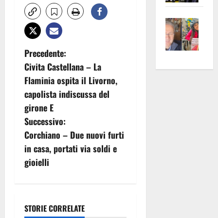
apre
Area
Vite
la
sogl
–
rass
Isee
A
atte
a
N
Precedente:
Omb
anc
26mi
Civita Castellana – La
Fest
Cont
euro
a
Flaminia ospita il Livorno,
Fron
Vald
per
v
capolista indiscussa del
e
e
l’an
Gabb
Zang
girone E
acca
i
vis
202
Successivo:
a
g
Corchiano – Due nuovi furti
vis
in casa, portati via soldi e
a
gioielli
z
i
STORIE CORRELATE