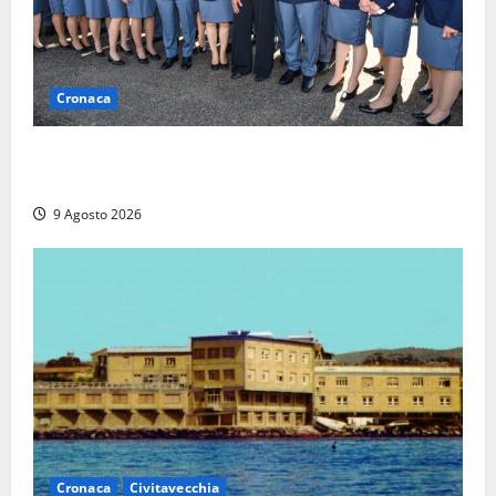
Cronaca
I giovani agenti della Polizia donano oltre 3mila
euro in beneficenza
9 Agosto 2026
Cronaca
Civitavecchia