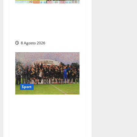
La Viterbese riparte dalla
Serie D: tre amichevoli a
Chianciano, poi il debutto in
Coppa Italia con l’Anzio
8 Agosto 2026
Sport
Serie D, girone G: la nuova
Viterbese sogna la
promozione in un
raggruppamento alla
portata