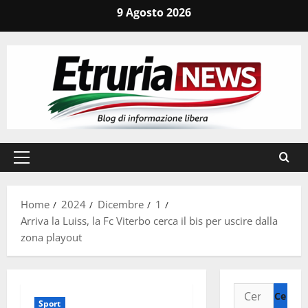
Vai
9 Agosto 2026
al
contenuto
Menu
principale
Home
2024
Dicembre
1
Arriva la Luiss, la Fc Viterbo cerca il bis per uscire dalla
zona playout
Ricerca
Sport