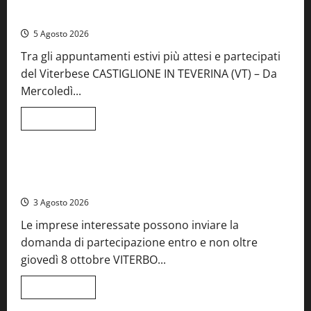
A Castiglione in Teverina la 41esima festa del Vino: cantine
aperte, musica e spettacolo
5 Agosto 2026
Tra gli appuntamenti estivi più attesi e partecipati
del Viterbese CASTIGLIONE IN TEVERINA (VT) – Da
Mercoledì...
Leggi
Leggi tutto
di
Food News
più
su
A
Castiglione
Birre Preziose, aperte le iscrizioni al Concorso regionale
in
del Lazio
Teverina
la
3 Agosto 2026
41esima
festa
Le imprese interessate possono inviare la
del
Vino:
domanda di partecipazione entro e non oltre
cantine
aperte,
giovedì 8 ottobre VITERBO...
musica
e
spettacolo
Leggi
Leggi tutto
di
Viterbo
Food News
più