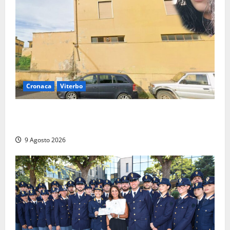
Cronaca
Viterbo
Morte della 23enne Benedetta all’ex consorzio
agrario, fatale il “festino” del compleanno
9 Agosto 2026