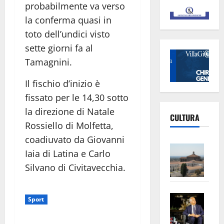
probabilmente va verso
la conferma quasi in
toto dell’undici visto
sette giorni fa al
Tamagnini.
Il fischio d’inizio è
fissato per le 14,30 sotto
la direzione di Natale
CULTURA
Rossiello di Molfetta,
coadiuvato da Giovanni
Vite
Iaia di Latina e Carlo
–
Silvano di Civitavecchia.
L’Un
ampl
Saba
la
Sport
–
No
Pian
Tax