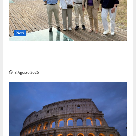
Rieti
Monteleone Sabino (Ri), l’assessore Rinaldi al
“Trebula Muteasca”: «Fare sistema per valorizzare il
sito archeologico»
8 Agosto 2026