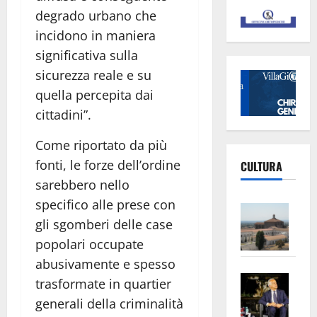
degrado urbano che
incidono in maniera
significativa sulla
sicurezza reale e su
quella percepita dai
cittadini”.
Come riportato da più
fonti, le forze dell’ordine
CULTURA
sarebbero nello
specifico alle prese con
Vite
gli sgomberi delle case
–
L’Un
popolari occupate
ampl
abusivamente e spesso
Saba
la
trasformate in quartier
–
No
generali della criminalità
Pian
Tax