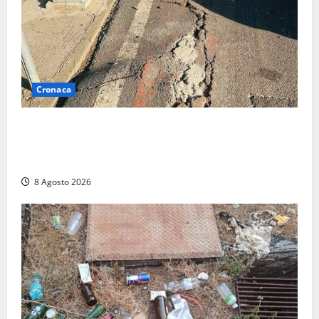
Cronaca
A Tarquinia Lido un Ferragosto tra immondizia, pista
ciclabile “da motocross” e proteste: “Il sindaco
pensa solo a fare cassa” (FOTO)
8 Agosto 2026