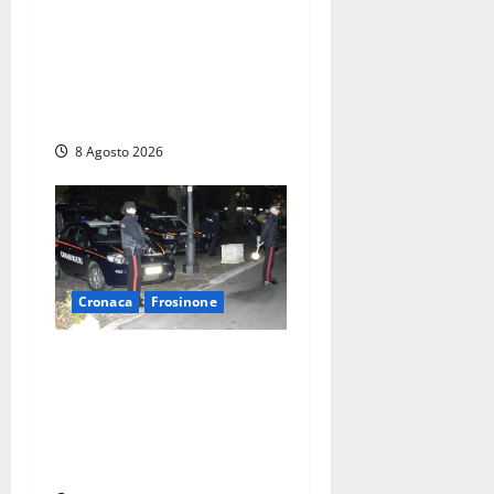
Roma – Val Melaina, blitz
interforze nel quartiere:
chiusi un bar e un
minimarket, quasi 40mila
euro di multe
8 Agosto 2026
Cronaca
Frosinone
Coppia sorpresa con la
droga in casa a Fiuggi:
l’alloggio era un
‘laboratorio’ per preparare
dosi