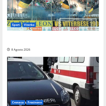
Sport
Viterbo
La Viterbese riparte dalla Serie D: tre amichevoli a
Chianciano, poi il debutto in Coppa Italia con l’Anzio
8 Agosto 2026
Cronaca
Frosinone