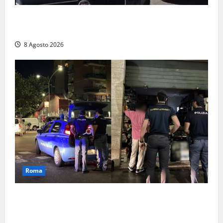
Anziano bloccato con lo spray al peperoncino: per
un 73enne di Esperia scatta la libertà vigilata
8 Agosto 2026
Roma
Roma – Val Melaina, blitz interforze nel quartiere:
chiusi un bar e un minimarket, quasi 40mila euro di
multe