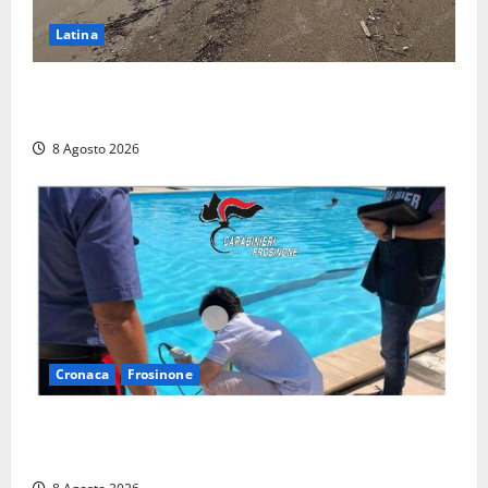
Latina
Latina, 1,1 milioni contro l’erosione: interventi anche
a Rio Martino e Foce Verde
8 Agosto 2026
Cronaca
Frosinone
Irregolarità in una piscina di Roccasecca: scattano
la sospensione e una pesante multa