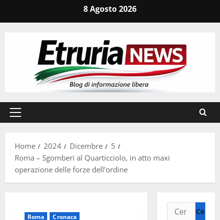
Vai
8 Agosto 2026
al
contenuto
Menu
principale
Home
2024
Dicembre
5
Roma – Sgomberi al Quarticciolo, in atto maxi
operazione delle forze dell’ordine
Ricerca
Roma
Cronaca