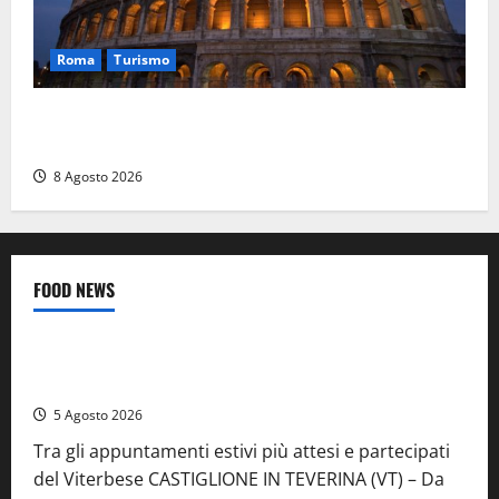
Roma
Turismo
Ferragosto, Roma verso un nuovo record: attesi
662mila arrivi e 1,7 milioni di presenze
8 Agosto 2026
FOOD NEWS
Food News
Viterbo
A Castiglione in Teverina la 41esima festa del Vino: cantine
aperte, musica e spettacolo
5 Agosto 2026
Tra gli appuntamenti estivi più attesi e partecipati
del Viterbese CASTIGLIONE IN TEVERINA (VT) – Da