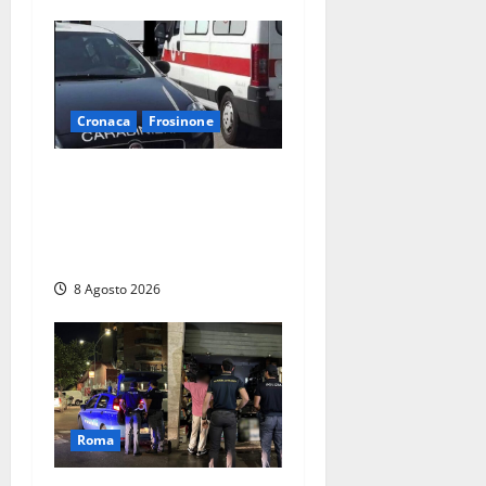
Cronaca
Frosinone
Anziano bloccato con lo
spray al peperoncino: per
un 73enne di Esperia scatta
la libertà vigilata
8 Agosto 2026
Roma