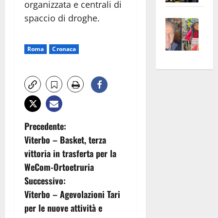
organizzata e centrali di
apre
Area
spaccio di droghe.
Vite
la
sogl
–
rass
Isee
A
atte
a
Roma
Cronaca
Omb
anc
26mi
Fest
Cont
euro
Fron
Vald
per
e
e
l’an
Gabb
Zang
acca
vis
202
N
Precedente:
a
Viterbo – Basket, terza
vis
a
vittoria in trasferta per la
v
WeCom-Ortoetruria
Successivo:
i
Viterbo – Agevolazioni Tari
g
per le nuove attività e